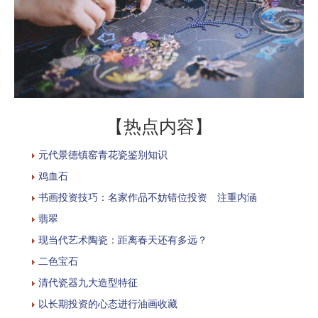
【热点内容】
元代景德镇窑青花瓷鉴别知识
鸡血石
书画投资技巧：名家作品不妨错位投资 注重内涵
翡翠
现当代艺术陶瓷：距离春天还有多远？
二色宝石
清代瓷器九大造型特征
以长期投资的心态进行油画收藏