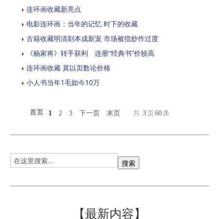
连环画收藏新亮点
电影连环画：当年的记忆 时下的收藏
古籍收藏明清刻本成新宠 市场被指炒作过度
《杨家将》转手获利 连册“经典书”价较高
连环画收藏 莫以页数论价格
小人书当年1毛如今10万
首页
1
2
3
下一页
末页
共
3
页
60
条
【最新内容】