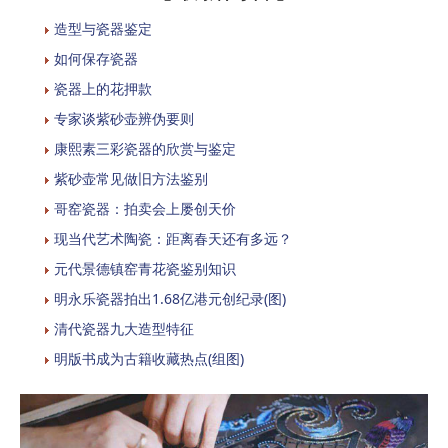
造型与瓷器鉴定
如何保存瓷器
瓷器上的花押款
专家谈紫砂壶辨伪要则
康熙素三彩瓷器的欣赏与鉴定
紫砂壶常见做旧方法鉴别
哥窑瓷器：拍卖会上屡创天价
现当代艺术陶瓷：距离春天还有多远？
元代景德镇窑青花瓷鉴别知识
明永乐瓷器拍出1.68亿港元创纪录(图)
清代瓷器九大造型特征
明版书成为古籍收藏热点(组图)