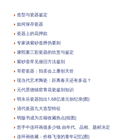
造型与瓷器鉴定
如何保存瓷器
瓷器上的花押款
专家谈紫砂壶辨伪要则
康熙素三彩瓷器的欣赏与鉴定
紫砂壶常见做旧方法鉴别
哥窑瓷器：拍卖会上屡创天价
现当代艺术陶瓷：距离春天还有多远？
元代景德镇窑青花瓷鉴别知识
明永乐瓷器拍出1.68亿港元创纪录(图)
清代瓷器九大造型特征
明版书成为古籍收藏热点(组图)
您手中连环画值多少钱 由年代、品相、题材决定
连环画收藏：价格飞涨的童年记忆(图)