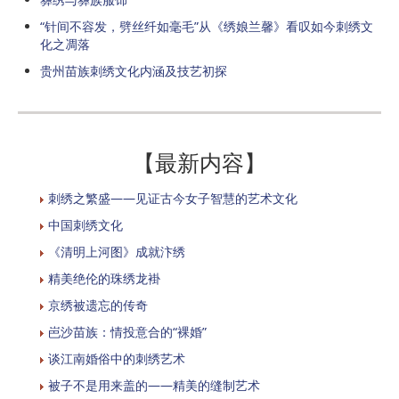
“针间不容发，劈丝纤如毫毛”从《绣娘兰馨》看叹如今刺绣文
化之凋落
贵州苗族刺绣文化内涵及技艺初探
【最新内容】
刺绣之繁盛——见证古今女子智慧的艺术文化
中国刺绣文化
《清明上河图》成就汴绣
精美绝伦的珠绣龙褂
京绣被遗忘的传奇
岜沙苗族：情投意合的“裸婚”
谈江南婚俗中的刺绣艺术
被子不是用来盖的——精美的缝制艺术