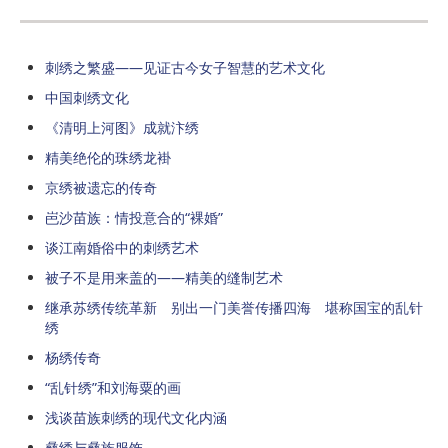
刺绣之繁盛——见证古今女子智慧的艺术文化
中国刺绣文化
《清明上河图》成就汴绣
精美绝伦的珠绣龙褂
京绣被遗忘的传奇
岜沙苗族：情投意合的“裸婚”
谈江南婚俗中的刺绣艺术
被子不是用来盖的——精美的缝制艺术
继承苏绣传统革新 别出一门美誉传播四海 堪称国宝的乱针
绣
杨绣传奇
“乱针绣”和刘海粟的画
浅谈苗族刺绣的现代文化内涵
彝绣与彝族服饰