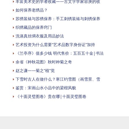
丰富美术史的学者收藏——古文字学家容庚的收
如何保养老绣品？
苏绣装裱与苏绣保养：手工刺绣装裱与刺绣保养
织绣藏品的保养窍门
洗涤真丝绸衣服及用品妙法
艺术投资为什么需要“艺术品数字身份证”加持
《兰亭序》值多少钱 明代售价：五百五十金|书法
余省《种秋花图》秋时种菊之奇
赵之谦——菊之“植”觉
下雪时古人在做什么？寒江钓雪图（画雪景、雪
鉴赏：宋画山水小品中的梁楷风貌
《十面灵璧图卷》贵在哪|十面灵璧图卷