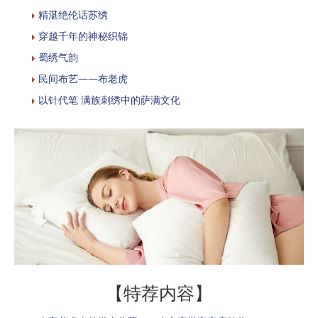
精湛绝伦话苏绣
穿越千年的神秘织锦
蜀绣气韵
民间布艺——布老虎
以针代笔 满族刺绣中的萨满文化
【特荐内容】