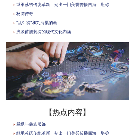
继承苏绣传统革新 别出一门美誉传播四海 堪称
杨绣传奇
“乱针绣”和刘海粟的画
浅谈苗族刺绣的现代文化内涵
【热点内容】
彝绣与彝族服饰
继承苏绣传统革新 别出一门美誉传播四海 堪称