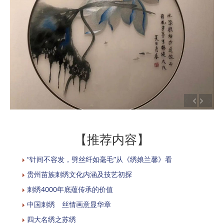
【推荐内容】
“针间不容发，劈丝纤如毫毛”从《绣娘兰馨》看
贵州苗族刺绣文化内涵及技艺初探
刺绣4000年底蕴传承的价值
中国刺绣 丝情画意显华章
四大名绣之苏绣