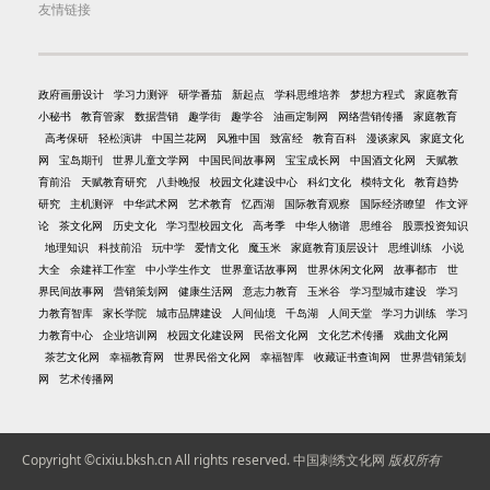
友情链接
政府画册设计
学习力测评
研学番茄
新起点
学科思维培养
梦想方程式
家庭教育
小秘书
教育管家
数据营销
趣学街
趣学谷
油画定制网
网络营销传播
家庭教育
高考保研
轻松演讲
中国兰花网
风雅中国
致富经
教育百科
漫谈家风
家庭文化
网
宝岛期刊
世界儿童文学网
中国民间故事网
宝宝成长网
中国酒文化网
天赋教
育前沿
天赋教育研究
八卦晚报
校园文化建设中心
科幻文化
模特文化
教育趋势
研究
主机测评
中华武术网
艺术教育
忆西湖
国际教育观察
国际经济瞭望
作文评
论
茶文化网
历史文化
学习型校园文化
高考季
中华人物谱
思维谷
股票投资知识
地理知识
科技前沿
玩中学
爱情文化
魔玉米
家庭教育顶层设计
思维训练
小说
大全
余建祥工作室
中小学生作文
世界童话故事网
世界休闲文化网
故事都市
世
界民间故事网
营销策划网
健康生活网
意志力教育
玉米谷
学习型城市建设
学习
力教育智库
家长学院
城市品牌建设
人间仙境
千岛湖
人间天堂
学习力训练
学习
力教育中心
企业培训网
校园文化建设网
民俗文化网
文化艺术传播
戏曲文化网
茶艺文化网
幸福教育网
世界民俗文化网
幸福智库
收藏证书查询网
世界营销策划
网
艺术传播网
Copyright ©cixiu.bksh.cn All rights reserved.
中国刺绣文化网
版权所有