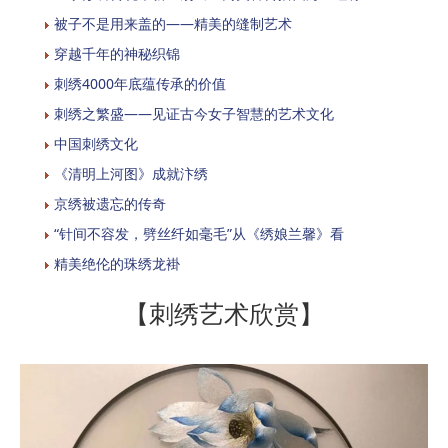
被子不是用来盖的——精美的缝制艺术
穿越千年的神秘织锦
刺绣4000年底蕴传承的价值
刺绣之繁盛——见证古今女子智慧的艺术文化
中国刺绣文化
《清明上河图》成就汴绣
京绣被遗忘的传奇
“针间不容发，劈丝纤如毫毛”从《绣娘兰馨》看
精美绝伦的珠绣龙褂
【刺绣艺术欣赏】