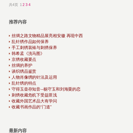
共4页 1
2
3
4
推荐内容
丝绸之路文物精品展亮相安徽 再现中西
乱针绣作品如何保养
手工刺绣装裱与刺绣保养
韩希孟《洗马图》
京绣收藏要点
丝绸的养护
谈织绣品鉴赏
人物肖像绣的针法及运用
乱针绣的特点
守得玉壶存知音--杨守玉和刘海粟的恋
刺绣收藏危机下受益匪浅
收藏外国艺术品大有学问
收藏书画作品的“门道”
最新内容