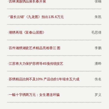
·
吉林满族绣品展长春开展
张楠
·
“最长云锦”《九龙图》拍出135.6万元
朱凯
·
潮绣再现《富春山居图》
毛思倩
·
百件湘绣湘瓷艺术精品亮相香江 图
李鹏
·
江苏将大力保护苏绣等45项传统技艺
潘晔
·
苏绣精品比例不及10% 产品估价1年缩水五六成
佚名
·
一幅十字绣两万元：女生遭连环骗
罗义