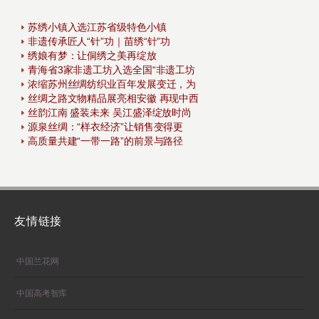
苏绣小镇入选江苏省级特色小镇
非遗传承匠人“针”功｜苗绣“针”功
绣娘有梦：让侗绣之美再绽放
青海省3家非遗工坊入选全国“非遗工坊
浓缩苏州丝绸纺织业百年发展变迁，为
丝绸之路文物精品展亮相安徽 再现中西
丝韵江南 盛装未来 吴江盛泽绽放时尚
源泉丝绸：“样衣经济”让销售变得更
高质量共建“一带一路”的前景与路径
友情链接
中国兰花网
中国高考智库