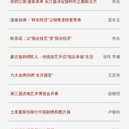
·
丝韵江南 盛装未来 吴江盛泽绽放时尚之都新活力
佚名
·
源泉丝绸：“样衣经济”让销售变得更简单
梁长玉
·
欧东花：让“指尖技艺”变“指尖经济”
佚名
·
蒙古族刺绣匠人：传统技艺开启“指尖幸福”生活
张玮 李娜
·
六大名绣共绣“水月观音”
王宏伟
·
第三届济南艺术博览会开幕
赵晓明
·
土库曼斯坦举行中国刺绣和图片展
卢敬利