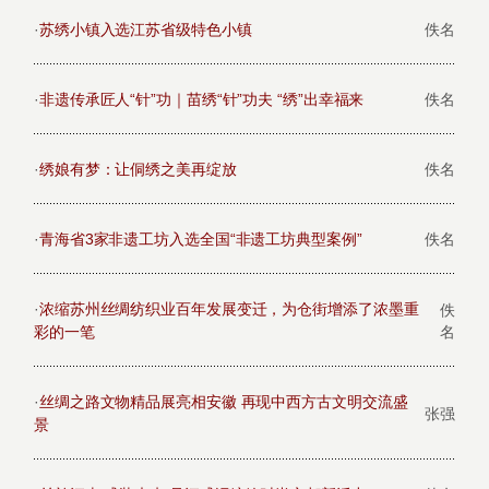
·
苏绣小镇入选江苏省级特色小镇
佚名
·
非遗传承匠人“针”功｜苗绣“针”功夫 “绣”出幸福来
佚名
·
绣娘有梦：让侗绣之美再绽放
佚名
·
青海省3家非遗工坊入选全国“非遗工坊典型案例”
佚名
·
浓缩苏州丝绸纺织业百年发展变迁，为仓街增添了浓墨重
佚
彩的一笔
名
·
丝绸之路文物精品展亮相安徽 再现中西方古文明交流盛
张强
景