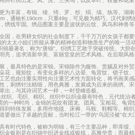
用辫针绣出龙、凤、虎、三头鸟，以及草叶、枝蔓和花朵
为丰富，有锦、绫、绮、罗、纱、绢、缟、纨等。湖南
m，通袖长190cm，只重49g，可见极为精巧。汉代刺绣
，绣线牢固。绣品图案主要是波状的云纹、凤鸟和神兽等
国，在男耕女织的社会制度下，千千万万的女孩子都要
闺的太太小姐们所能从事的精神创造和物质生产的唯一活
织锦最著名，称为“唐锦”。织绣工艺敢于突破传统、大胆
明亮，追求清新华美、富丽堂皇的艺术风格。在后期风格
，最具特色的是宋锦。宋锦除作为服饰、赏赐及对外贸
朵花，规矩纹，有变化多样的八达晕、龟背纹、锁子纹、
工艺也由注重实用性向注重艺术性方面转化，将书画美感
性，刺绣针法精细，用色典雅，发展成为后来的画绣。宋
辈出，与其诗词艺术一样，一时登峰造极。
织、毛织、棉织。丝织中以织金最有特色，元代统治者
所需的一种时尚，金锦的花纹有团龙、团凤、宝相花、龟背
得到特殊发展，多用作地毯、床褥、马鞍、鞋帽等。棉织
道婆做出了卓越的贡献，当时松江一带的“乌泥泾被”在大
有时代特色，被称为明锦，有三个主要品种，即库缎、
织金银则是在织锦中织进金线或银线，高雅华贵；而最精