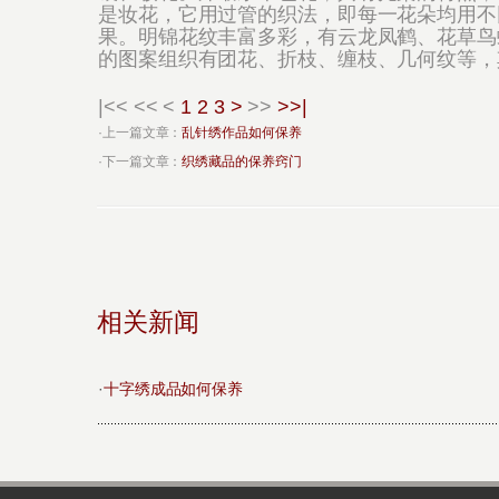
是妆花，它用过管的织法，即每一花朵均用不
果。明锦花纹丰富多彩，有云龙凤鹤、花草鸟
的图案组织有团花、折枝、缠枝、几何纹等，
|<<
<<
<
1
2
3
>
>>
>>|
·上一篇文章：
乱针绣作品如何保养
·下一篇文章：
织绣藏品的保养窍门
相关新闻
·
十字绣成品如何保养