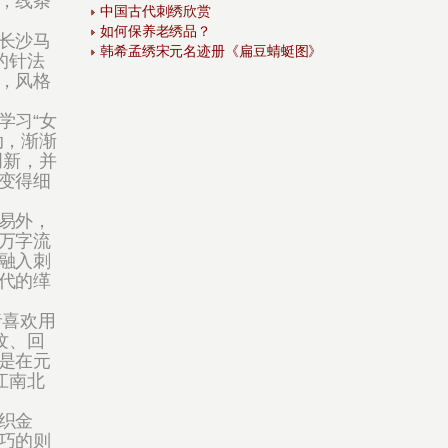
，线条
中国古代刺绣欣赏
如何保养老绣品？
长沙马
韩希孟绣宋元名迹册《扁豆蜻蜓图》
的针法
，风格
学习“女
动，渐渐
创新，并
变得细
易外，
万字流
融入刺
代的缂
喜欢用
纹、回
是在元
江南北
织金
巧的则