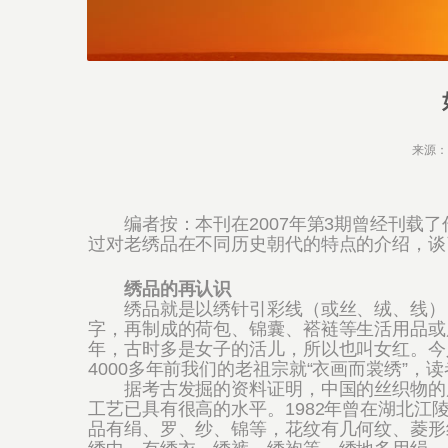
来源
编者按：本刊在2007年第3期曾经刊载了
过对老绣品在不同历史朝代的特点的介绍，谈
绣品的再认识
绣品就是以绣针引彩线（或丝、绒、线），
字，再制成的荷包、锦囊、褡裢等生活用品或
年，古时多是女子的活儿，所以也叫女红。今
4000多年前我们的老祖宗就“衣画而裳绣”
据考古发掘的资料证明，中国的丝织物的历
工艺已具有很高的水平。1982年曾在湖北
品有绢、罗、纱、锦等，花纹有几何纹、菱形