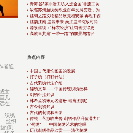
青海省3家非遗工坊入选全国“非遗工坊
浓缩苏州丝绸纺织业百年发展变迁，为
丝绸之路文物精品展亮相安徽 再现中西
丝韵江南 盛装未来 吴江盛泽绽放时尚
源泉丝绸：“样衣经济”让销售变得更
高质量共建“一带一路”的前景与路径
热点内容
作者通
中国古代服饰图案的发展
打子绣（打籽针法）
古代刺绣针法介绍
锦绣文章——中国传统织绣纹样
或文
刺绣针法知识
至几
韩希孟绣宋元名迹册·瑞鹿图(明)
远在
古今刺绣知识
古代的刺绣和画缋
，织绣
传统工艺濒临失传 刺绣作品升值潜力巨
等，丝织
“蜀绣”——中国刺绣艺术的绝唱
批的刺
历代刺绣作品欣赏——清代刺绣