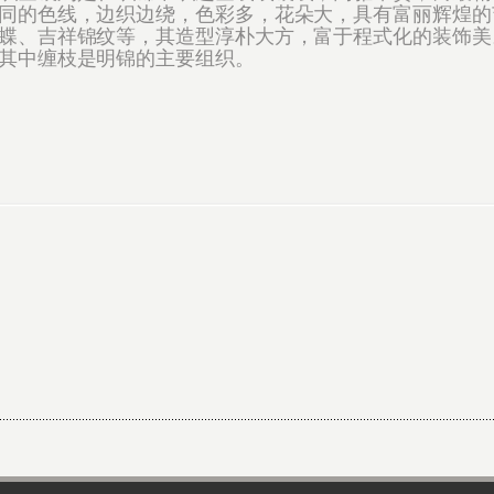
同的色线，边织边绕，色彩多，花朵大，具有富丽辉煌的
蝶、吉祥锦纹等，其造型淳朴大方，富于程式化的装饰美
其中缠枝是明锦的主要组织。