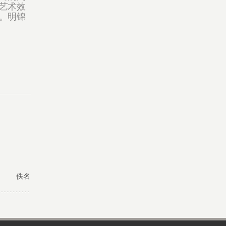
艺术效
。明锦
佚名