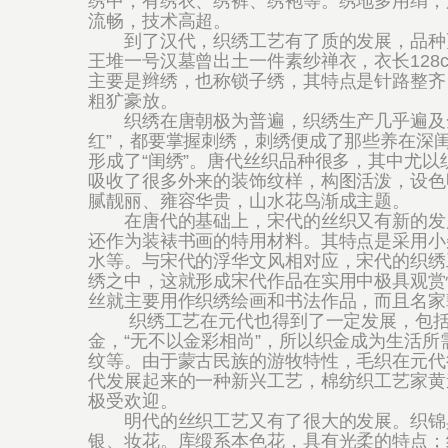
绣中，有绣衣、绣裤、绣袍等。绣地多用绢，
流畅，技术高超。
到了汉代，织绣工艺有了质的发展，品种更
王堆一号汉墓曾出土一件素纱禅衣，衣长128c
主要是辫绣，也称锁子绣，其特点是针路整齐
粗犷豪放。
织绣在唐朝极为普遍，织绣生产几乎遍及全
红”，都要掌握刺绣，刺绣便成了那些养在深
形成了“闺绣”。唐代丝织品种很多，其中尤以
吸收了很多外来的装饰纹样，构图活泼，设色
腻靓丽、雍容华贵，山水花鸟渐成主题。
在唐代的基础上，宋代的丝织又有新的发展
还作为装裱书画的特用材料。其特点是采用小
水等。与宋代的浮华文风相对应，宋代的织绣
绣之中，这就形成宋代作品在实用中极具观赏
丝就主要用作织绣绘画和书法作品，而且名家
织绣工艺在元代也得到了一定发展，包括丝
金，“无不以金彩相尚”，所以织金成为生活
纹等。由于蒙古民族的游牧特性，毛织在元代
代发展起来的一种新兴工艺，棉纺织工艺家黄
极受欢迎。
明代的丝织工艺又有了很大的发展。织锦具
银、妆花。库缎系本色花，具有光柔的特点；