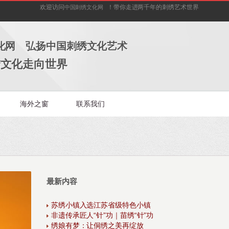
欢迎访问
！带你走进两千年的刺绣艺术世界
中国刺绣文化网
化网 弘扬中国刺绣文化艺术
绣文化走向世界
海外之窗
联系我们
最新内容
苏绣小镇入选江苏省级特色小镇
非遗传承匠人“针”功｜苗绣“针”功
绣娘有梦：让侗绣之美再绽放