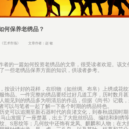
如何保养老绣品？
：《艺术市场》 文章作者：赵 敏
作者的一篇如何投资老绣品的文章，很受读者欢迎。该文
了一些老绣品保养方面的知识，供读者参考。
按设计好的花样，在织物（如丝绸、布帛）上绣成花纹
服饰品。一件完整的绣品要经过好几道工序，历时数月甚
人能见到的绣品多为明清后的作品，但据《尚书》记载，
，读者可以与笔者一起了解一下各个时期的绣品特色。
史可以追溯至新石器时代的良渚文化，到春秋战国时期
江陵马山发掘了一座楚墓，出土了大批丝织品、编结和刺绣
纹、S形纹等；几何纹中还饰有龙凤、麒麟和人物；在大