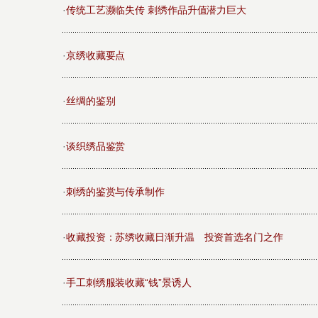
·
传统工艺濒临失传 刺绣作品升值潜力巨大
·
京绣收藏要点
·
丝绸的鉴别
·
谈织绣品鉴赏
·
刺绣的鉴赏与传承制作
·
收藏投资：苏绣收藏日渐升温 投资首选名门之作
·
手工刺绣服装收藏“钱”景诱人