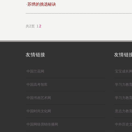
·
苏绣的挑选秘诀
共2页 1
2
友情链接
友情链
中国兰花网
宝宝成长
中国高考智库
学习力教
中国书画艺术网
学习力教
中国时尚文化网
意志力教
中国网络营销传播网
中外历史