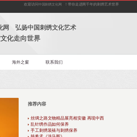
欢迎访问
！带你走进两千年的刺绣艺术世界
中国刺绣文化网
化网 弘扬中国刺绣文化艺术
绣文化走向世界
海外之窗
联系我们
推荐内容
丝绸之路文物精品展亮相安徽 再现中西
乱针绣作品如何保养
手工刺绣装裱与刺绣保养
韩希孟《洗马图》