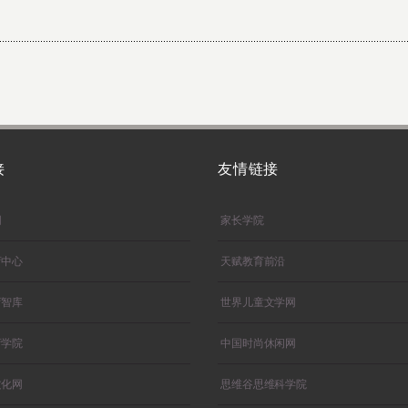
接
友情链接
网
家长学院
育中心
天赋教育前沿
育智库
世界儿童文学网
育学院
中国时尚休闲网
文化网
思维谷思维科学院