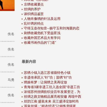
京绣收藏要点
丝绸的养护
谈织绣品鉴赏
人物肖像绣的针法及运用
乱针绣的特点
守得玉壶存知音--杨守玉和刘海粟的恋
刺绣收藏危机下受益匪浅
佚名
收藏外国艺术品大有学问
收藏书画作品的“门道”
佚名
最新内容
佚名
苏绣小镇入选江苏省级特色小镇
非遗传承匠人“针”功｜苗绣“针”功
马勇
绣娘有梦：让侗绣之美再绽放
青海省3家非遗工坊入选全国“非遗工坊
浓缩苏州丝绸纺织业百年发展变迁，为
佚名
丝绸之路文物精品展亮相安徽 再现中西
丝韵江南 盛装未来 吴江盛泽绽放时尚
源泉丝绸：“样衣经济”让销售变得更