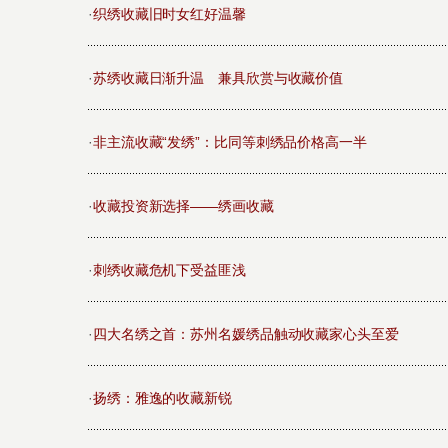
·
织绣收藏旧时女红好温馨
·
苏绣收藏日渐升温 兼具欣赏与收藏价值
·
非主流收藏“发绣”：比同等刺绣品价格高一半
·
收藏投资新选择——绣画收藏
·
刺绣收藏危机下受益匪浅
·
四大名绣之首：苏州名媛绣品触动收藏家心头至爱
·
扬绣：雅逸的收藏新锐