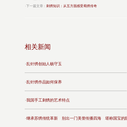
·下一篇文章：
刺绣知识：从五方面感受蜀绣传奇
相关新闻
·
乱针绣创始人杨守玉
·
乱针绣作品如何保养
·
我国手工刺绣的艺术特点
·
继承苏绣传统革新 别出一门美誉传播四海 堪称国宝的