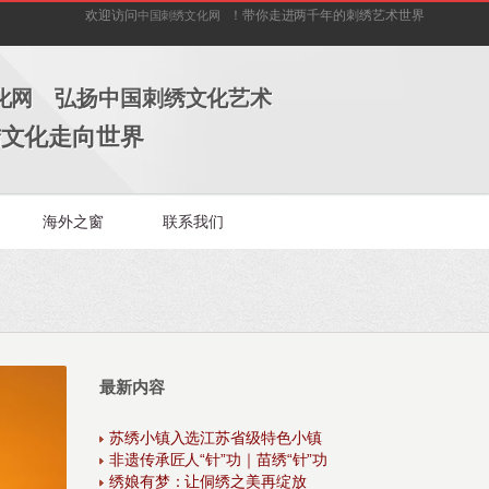
欢迎访问
！带你走进两千年的刺绣艺术世界
中国刺绣文化网
化网 弘扬中国刺绣文化艺术
绣文化走向世界
海外之窗
联系我们
最新内容
苏绣小镇入选江苏省级特色小镇
非遗传承匠人“针”功｜苗绣“针”功
绣娘有梦：让侗绣之美再绽放