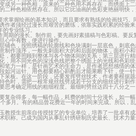
变成另一种色相，原来的二种色用不再存在，而绣面上二
的二种色相依然存在。所以它比油画的色彩更艳丽明快，
要求掌握绘画的基本知识，而且要求有熟练的绘画技巧。
诱作者须经过漫长而艰苦的磨练，依靠实践积累的经验来
年的专业练习。
作周期的漫长。制作前，要先画好素描稿与色彩稿。要反
旦心中有数，便进行操作。
铺色，按照绣稿的轮廓线和色块满刺一层底色，刺底色
意制作顶序，一般先刺面积大的和后面的物体，面积小和
处，都要照顾到整体与各个物体间的关系；第三层进行精
化，用不同光色的深浅色线把整个绣面上的光线和色彩统
和笔力一样，是针画艺术的生命力，是作者思想感情的体
段如河运针、用色都要精心斟酌后才能果断下针，使一针
下呆板。在这一阶段，还要发挥劈丝技术，作者要根据题
特色时，需把一根常规丝线劈成若干分支的细丝进行刺作
要思考确定用线的粗细程度。最细时劈丝达四十八分之一
复杂得多，每一幅作品，耗费的时间十分漫长，如一幅
达三个多月。有的精品曾花费近一年的时间来完成。所以，
教授生前亲自传授技艺的专业单位，培养了一批卓有成
术职称。己成为国内从事乱针绣研制历史最长、技术力量