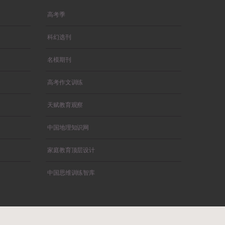
高考季
科幻选刊
名模期刊
高考作文训练
天赋教育观察
中国地理知识网
家庭教育顶层设计
中国思维训练智库