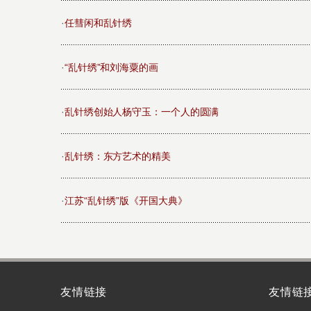
·
任彗闲和乱针绣
·
“乱针绣”和刘海粟的画
·
乱针绣创始人杨守玉：一个人的圆满
·
乱针绣：东方艺术的精美
·
江苏“乱针绣”版《开国大典》
友情链接
友情链