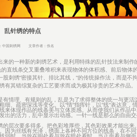
乱针绣的特点
：中国刺绣网 文章作者：佚名
来的一种新的刺绣艺术，是利用特殊的乱针技法来制作的
色的直线条交叉重叠堆积来表现物体的体积感、前后物体
一股刺绣"密接其针、排比其线，"的传统操作法，而是不
绣有其错综复杂的工艺要求而成为极其珍贵的艺术作品。
是有情理、有规则的乱，乱是为了求得整体的统一与更活
细、疏密深浅等变化。以"情"指挥针，以"线"表达意，
线来体现作品的线条美与立体质感。从而使我们从作品中
发出的活力，乱中显示出动感。一针一线是那么的自由交
绣的层次要多得多。把色彩堆厚些，其色彩效果才能出来
。因为丝线有光泽，绣面上各种不同方位的线条，在不同
线弱时，当放在明处看与放在暗处看时，当正面看与侧面