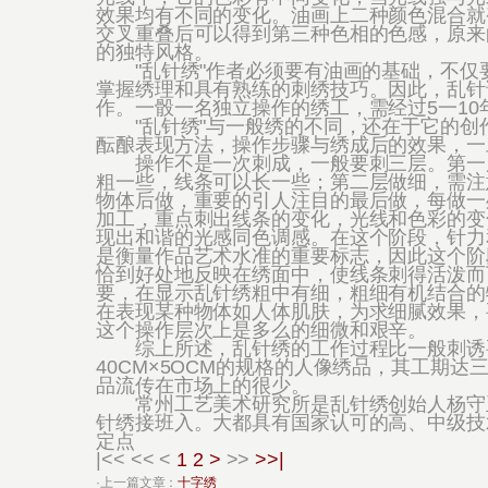
效果均有不同的变化。油画上二种颜色混合就
交叉重叠后可以得到第三种色相的色感，原来
的独特风格。
"乱针绣"作者必须要有油画的基础，不仅
掌握绣理和具有熟练的刺绣技巧。因此，乱针
作。一骰一名独立操作的绣工，需经过5一10
"乱针绣"与一般绣的不同，还在于它的创
酝酿表现方法，操作步骤与绣成后的效果，一
操作不是一次刺成，一般要刺三层。第一层
粗一些，线条可以长一些；第二层做细，需注
物体后做，重要的引人注目的最后做，每做一
加工，重点刺出线条的变化，光线和色彩的变
现出和谐的光感同色调感。在这个阶段，针力
是衡量作品艺术水准的重要标志，因此这个阶
恰到好处地反映在绣面中，使线条刺得活泼而
要，在显示乱针绣粗中有细，粗细有机结合的
在表现某种物体如人体肌肤，为求细腻效果，
这个操作层次上是多么的细微和艰辛。
综上所述，乱针绣的工作过程比一般刺诱要
40CM×5OCM的规格的人像绣品，其工期
品流传在市场上的很少。
常州工艺美术研究所是乱针绣创始人杨守玉
针绣接班入。大都具有国家认可的高、中级技
定点
|<<
<<
<
1
2
>
>>
>>|
·上一篇文章：
十字绣