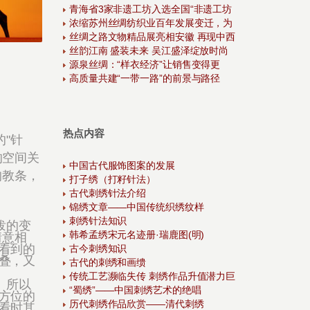
青海省3家非遗工坊入选全国“非遗工坊
浓缩苏州丝绸纺织业百年发展变迁，为
丝绸之路文物精品展亮相安徽 再现中西
丝韵江南 盛装未来 吴江盛泽绽放时尚
源泉丝绸：“样衣经济”让销售变得更
高质量共建“一带一路”的前景与路径
热点内容
"针
的空间关
中国古代服饰图案的发展
拘教条，
打子绣（打籽针法）
古代刺绣针法介绍
锦绣文章——中国传统织绣纹样
刺绣针法知识
泼的变
韩希孟绣宋元名迹册·瑞鹿图(明)
情意相
看到的
古今刺绣知识
叠，又
古代的刺绣和画缋
传统工艺濒临失传 刺绣作品升值潜力巨
。所以
“蜀绣”——中国刺绣艺术的绝唱
方位的
历代刺绣作品欣赏——清代刺绣
看时其