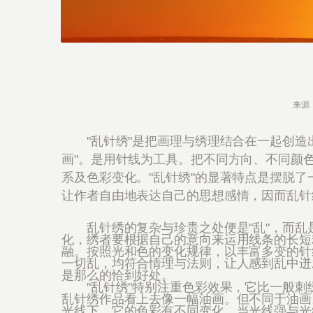
来源
"乱针绣"是把画理与绣理结合在一起创造出
画"。是用针线为工具。把不同方向、不同颜
系及色彩变化。"乱针绣"的显著特点是摆脱了
让作者自由地表达自己的思想感情，因而乱针
乱针绣的复杂与珍贵之处便是"乱"，而乱
化，绣者要根据自己的意向来运用线条的长短粗
融。按照光和色的变化规律，以丰富多变的针
一切乱，均符合情理与法则，让人感到乱中迸
是那么的恰到好处。
"乱针绣"特别注重色彩效果，它比一般刺
乱针绣作品看上去像一幅油画。但不同于油画
光线下，它的色彩有不同变化，当光线强与光