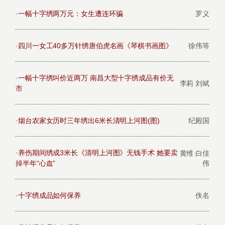
·
一幅十字绣两万元：女生遭连环骗
罗义
·
四川一女工40多万针绣唐伯虎名画《琴棋书画图》
徐伟等
·
一幅十字绣叫价近两万 南昌大型十字绣成品有价无
李莉 刘斌
市
·
烟台农家女历时三年绣出6米长清明上河图(图)
纪殿国
·
养伤期间绣成3米长《清明上河图》无钱手术 她要卖
黄维 白佳
掉半年“心血”
伟
·
十字绣成品如何保养
佚名