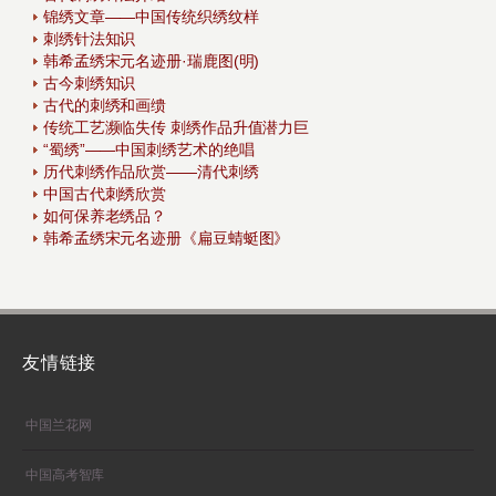
锦绣文章——中国传统织绣纹样
刺绣针法知识
韩希孟绣宋元名迹册·瑞鹿图(明)
古今刺绣知识
古代的刺绣和画缋
传统工艺濒临失传 刺绣作品升值潜力巨
“蜀绣”——中国刺绣艺术的绝唱
历代刺绣作品欣赏——清代刺绣
中国古代刺绣欣赏
如何保养老绣品？
韩希孟绣宋元名迹册《扁豆蜻蜓图》
友情链接
中国兰花网
中国高考智库