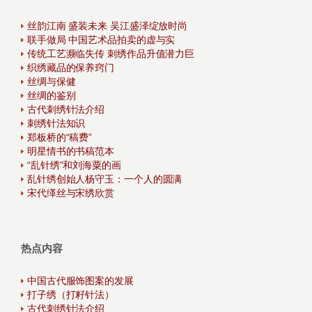
丝韵江南 盛装未来 吴江盛泽绽放时尚
联手做局 中国艺术品拍卖的虚与实
传统工艺濒临失传 刺绣作品升值潜力巨
织绣藏品的保养窍门
丝绸与保健
丝绸的鉴别
古代刺绣针法介绍
刺绣针法知识
郑板桥的“稿费”
明星情书的书稿范本
“乱针绣”和刘海粟的画
乱针绣创始人杨守玉：一个人的圆满
宋代缂丝与宋绣欣赏
热点内容
中国古代服饰图案的发展
打子绣（打籽针法）
古代刺绣针法介绍