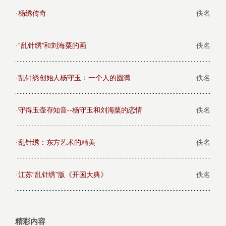
·
杨绣传奇
佚名
·
“乱针绣”和刘海粟的画
佚名
·
乱针绣创始人杨守玉：一个人的圆满
佚名
·
守得玉壶存知音--杨守玉和刘海粟的恋情
佚名
·
乱针绣：东方艺术的精美
佚名
·
江苏“乱针绣”版《开国大典》
佚名
精彩内容