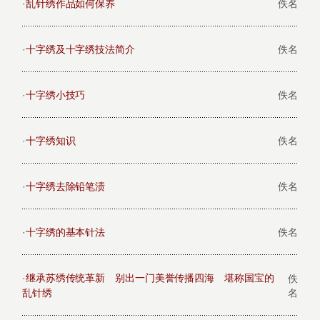
·
乱针绣作品如何保养
佚名
·
十字绣及十字绣技法简介
佚名
·
十字绣小技巧
佚名
·
十字绣知识
佚名
·
十字绣去除铅笔渍
佚名
·
十字绣的基本针法
佚名
·
继承苏绣传统革新 别出一门美誉传播四海 堪称国宝的
佚
乱针绣
名