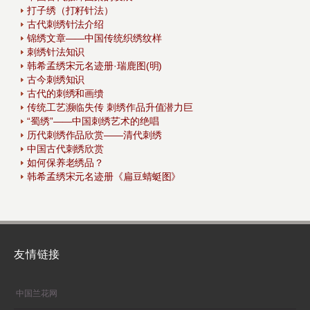
打子绣（打籽针法）
古代刺绣针法介绍
锦绣文章——中国传统织绣纹样
刺绣针法知识
韩希孟绣宋元名迹册·瑞鹿图(明)
古今刺绣知识
古代的刺绣和画缋
传统工艺濒临失传 刺绣作品升值潜力巨
“蜀绣”——中国刺绣艺术的绝唱
历代刺绣作品欣赏——清代刺绣
中国古代刺绣欣赏
如何保养老绣品？
韩希孟绣宋元名迹册《扁豆蜻蜓图》
友情链接
中国兰花网