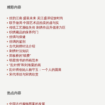
精彩内容
丝韵江南 盛装未来 吴江盛泽绽放时尚
联手做局 中国艺术品拍卖的虚与实
传统工艺濒临失传 刺绣作品升值潜力巨
织绣藏品的保养窍门
丝绸与保健
丝绸的鉴别
古代刺绣针法介绍
刺绣针法知识
郑板桥的“稿费”
明星情书的书稿范本
“乱针绣”和刘海粟的画
乱针绣创始人杨守玉：一个人的圆满
宋代缂丝与宋绣欣赏
热点内容
中国古代服饰图案的发展