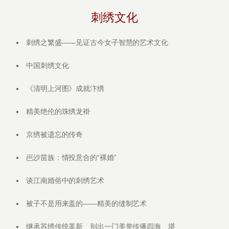
刺绣文化
刺绣之繁盛——见证古今女子智慧的艺术文化
中国刺绣文化
《清明上河图》成就汴绣
精美绝伦的珠绣龙褂
京绣被遗忘的传奇
岜沙苗族：情投意合的“裸婚”
谈江南婚俗中的刺绣艺术
被子不是用来盖的——精美的缝制艺术
继承苏绣传统革新 别出一门美誉传播四海 堪