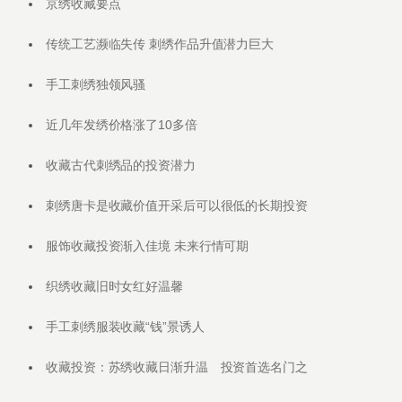
京绣收藏要点
传统工艺濒临失传 刺绣作品升值潜力巨大
手工刺绣独领风骚
近几年发绣价格涨了10多倍
收藏古代刺绣品的投资潜力
刺绣唐卡是收藏价值开采后可以很低的长期投资
服饰收藏投资渐入佳境 未来行情可期
织绣收藏旧时女红好温馨
手工刺绣服装收藏“钱”景诱人
收藏投资：苏绣收藏日渐升温 投资首选名门之