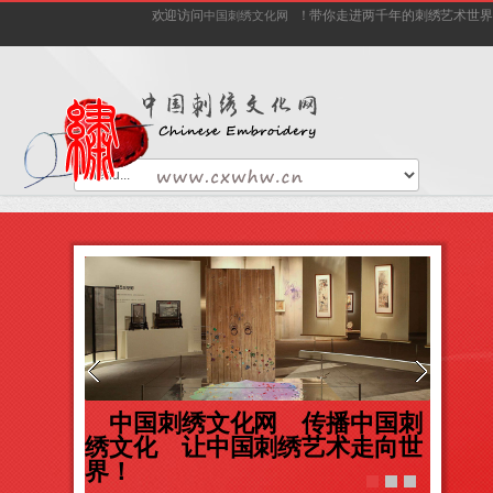
欢迎访问
！带你走进两千年的刺绣艺术世界
中国刺绣文化网
笔 以
中国刺绣文化网 传播中国刺
中国
画面
绣文化 让中国刺绣艺术走向世
绣收
界！