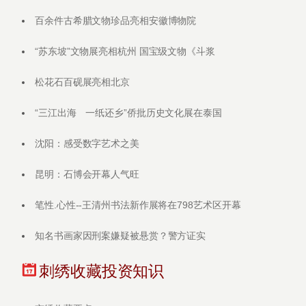
百余件古希腊文物珍品亮相安徽博物院
“苏东坡”文物展亮相杭州 国宝级文物《斗浆
松花石百砚展亮相北京
“三江出海 一纸还乡”侨批历史文化展在泰国
沈阳：感受数字艺术之美
昆明：石博会开幕人气旺
笔性.心性--王清州书法新作展将在798艺术区开幕
知名书画家因刑案嫌疑被悬赏？警方证实
刺绣收藏投资知识