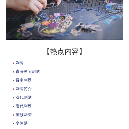
【热点内容】
刺绣
青海民间刺绣
晋南刺绣
刺绣简介
汉代刺绣
唐代刺绣
苗族刺绣
变体绣