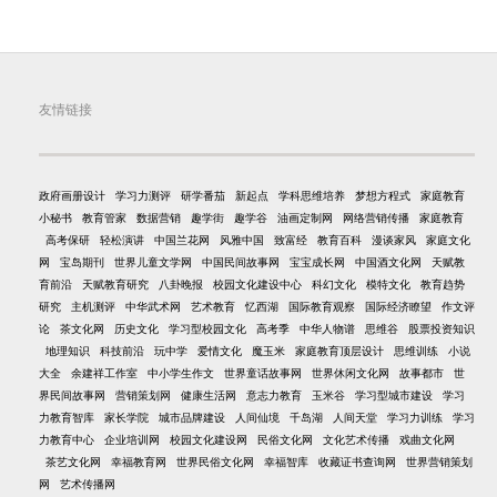
友情链接
政府画册设计
学习力测评
研学番茄
新起点
学科思维培养
梦想方程式
家庭教育
小秘书
教育管家
数据营销
趣学街
趣学谷
油画定制网
网络营销传播
家庭教育
高考保研
轻松演讲
中国兰花网
风雅中国
致富经
教育百科
漫谈家风
家庭文化
网
宝岛期刊
世界儿童文学网
中国民间故事网
宝宝成长网
中国酒文化网
天赋教
育前沿
天赋教育研究
八卦晚报
校园文化建设中心
科幻文化
模特文化
教育趋势
研究
主机测评
中华武术网
艺术教育
忆西湖
国际教育观察
国际经济瞭望
作文评
论
茶文化网
历史文化
学习型校园文化
高考季
中华人物谱
思维谷
股票投资知识
地理知识
科技前沿
玩中学
爱情文化
魔玉米
家庭教育顶层设计
思维训练
小说
大全
余建祥工作室
中小学生作文
世界童话故事网
世界休闲文化网
故事都市
世
界民间故事网
营销策划网
健康生活网
意志力教育
玉米谷
学习型城市建设
学习
力教育智库
家长学院
城市品牌建设
人间仙境
千岛湖
人间天堂
学习力训练
学习
力教育中心
企业培训网
校园文化建设网
民俗文化网
文化艺术传播
戏曲文化网
茶艺文化网
幸福教育网
世界民俗文化网
幸福智库
收藏证书查询网
世界营销策划
网
艺术传播网