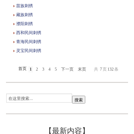
苗族刺绣
藏族刺绣
濮阳刺绣
西和民间刺绣
青海民间刺绣
灵宝民间刺绣
首页
1
2
3
4
5
下一页
末页
共
7
页
132
条
【最新内容】