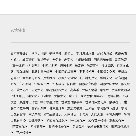
友情链接
政府画册设计
学习力测评
研学番茄
新起点
学科思维培养
梦想方程式
家庭教育
小秘书
教育管家
数据营销
趣学街
趣学谷
油画定制网
网络营销传播
家庭教育
高考保研
轻松演讲
中国兰花网
风雅中国
致富经
教育百科
漫谈家风
家庭文化
网
宝岛期刊
世界儿童文学网
中国民间故事网
宝宝成长网
中国酒文化网
天赋教
育前沿
天赋教育研究
八卦晚报
校园文化建设中心
科幻文化
模特文化
教育趋势
研究
主机测评
中华武术网
艺术教育
忆西湖
国际教育观察
国际经济瞭望
作文评
论
茶文化网
历史文化
学习型校园文化
高考季
中华人物谱
思维谷
股票投资知识
地理知识
科技前沿
玩中学
爱情文化
魔玉米
家庭教育顶层设计
思维训练
小说
大全
余建祥工作室
中小学生作文
世界童话故事网
世界休闲文化网
故事都市
世
界民间故事网
营销策划网
健康生活网
意志力教育
玉米谷
学习型城市建设
学习
力教育智库
家长学院
城市品牌建设
人间仙境
千岛湖
人间天堂
学习力训练
学习
力教育中心
企业培训网
校园文化建设网
民俗文化网
文化艺术传播
戏曲文化网
茶艺文化网
幸福教育网
世界民俗文化网
幸福智库
收藏证书查询网
世界营销策划
网
艺术传播网