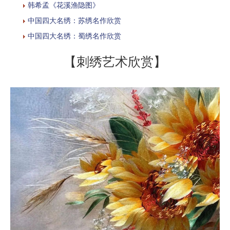
韩希孟《花溪渔隐图》
中国四大名绣：苏绣名作欣赏
中国四大名绣：蜀绣名作欣赏
【刺绣艺术欣赏】