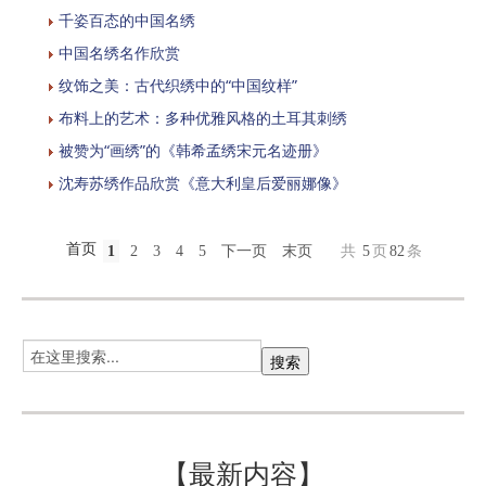
千姿百态的中国名绣
中国名绣名作欣赏
纹饰之美：古代织绣中的“中国纹样”
布料上的艺术：多种优雅风格的土耳其刺绣
被赞为“画绣”的《韩希孟绣宋元名迹册》
沈寿苏绣作品欣赏《意大利皇后爱丽娜像》
首页
1
2
3
4
5
下一页
末页
共
5
页
82
条
【最新内容】