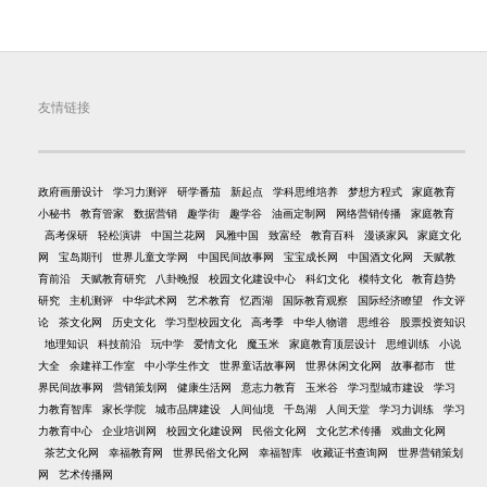
友情链接
政府画册设计
学习力测评
研学番茄
新起点
学科思维培养
梦想方程式
家庭教育
小秘书
教育管家
数据营销
趣学街
趣学谷
油画定制网
网络营销传播
家庭教育
高考保研
轻松演讲
中国兰花网
风雅中国
致富经
教育百科
漫谈家风
家庭文化
网
宝岛期刊
世界儿童文学网
中国民间故事网
宝宝成长网
中国酒文化网
天赋教
育前沿
天赋教育研究
八卦晚报
校园文化建设中心
科幻文化
模特文化
教育趋势
研究
主机测评
中华武术网
艺术教育
忆西湖
国际教育观察
国际经济瞭望
作文评
论
茶文化网
历史文化
学习型校园文化
高考季
中华人物谱
思维谷
股票投资知识
地理知识
科技前沿
玩中学
爱情文化
魔玉米
家庭教育顶层设计
思维训练
小说
大全
余建祥工作室
中小学生作文
世界童话故事网
世界休闲文化网
故事都市
世
界民间故事网
营销策划网
健康生活网
意志力教育
玉米谷
学习型城市建设
学习
力教育智库
家长学院
城市品牌建设
人间仙境
千岛湖
人间天堂
学习力训练
学习
力教育中心
企业培训网
校园文化建设网
民俗文化网
文化艺术传播
戏曲文化网
茶艺文化网
幸福教育网
世界民俗文化网
幸福智库
收藏证书查询网
世界营销策划
网
艺术传播网