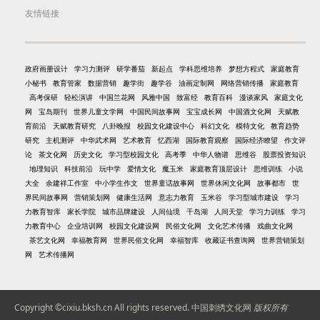
友情链接
政府画册设计
学习力测评
研学番茄
新起点
学科思维培养
梦想方程式
家庭教育
小秘书
教育管家
数据营销
趣学街
趣学谷
油画定制网
网络营销传播
家庭教育
高考保研
轻松演讲
中国兰花网
风雅中国
致富经
教育百科
漫谈家风
家庭文化
网
宝岛期刊
世界儿童文学网
中国民间故事网
宝宝成长网
中国酒文化网
天赋教
育前沿
天赋教育研究
八卦晚报
校园文化建设中心
科幻文化
模特文化
教育趋势
研究
主机测评
中华武术网
艺术教育
忆西湖
国际教育观察
国际经济瞭望
作文评
论
茶文化网
历史文化
学习型校园文化
高考季
中华人物谱
思维谷
股票投资知识
地理知识
科技前沿
玩中学
爱情文化
魔玉米
家庭教育顶层设计
思维训练
小说
大全
余建祥工作室
中小学生作文
世界童话故事网
世界休闲文化网
故事都市
世
界民间故事网
营销策划网
健康生活网
意志力教育
玉米谷
学习型城市建设
学习
力教育智库
家长学院
城市品牌建设
人间仙境
千岛湖
人间天堂
学习力训练
学习
力教育中心
企业培训网
校园文化建设网
民俗文化网
文化艺术传播
戏曲文化网
茶艺文化网
幸福教育网
世界民俗文化网
幸福智库
收藏证书查询网
世界营销策划
网
艺术传播网
Copyright ©cixiu.bksh.cn All rights reserved.
中国刺绣文化网
版权所有