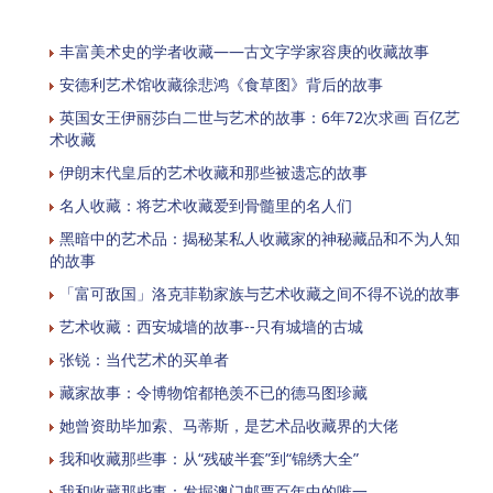
丰富美术史的学者收藏——古文字学家容庚的收藏故事
安德利艺术馆收藏徐悲鸿《食草图》背后的故事
英国女王伊丽莎白二世与艺术的故事：6年72次求画 百亿艺
术收藏
伊朗末代皇后的艺术收藏和那些被遗忘的故事
名人收藏：将艺术收藏爱到骨髓里的名人们
黑暗中的艺术品：揭秘某私人收藏家的神秘藏品和不为人知
的故事
「富可敌国」洛克菲勒家族与艺术收藏之间不得不说的故事
艺术收藏：西安城墙的故事--只有城墙的古城
张锐：当代艺术的买单者
藏家故事：令博物馆都艳羡不已的德马图珍藏
她曾资助毕加索、马蒂斯，是艺术品收藏界的大佬
我和收藏那些事：从“残破半套”到“锦绣大全”
我和收藏那些事：发掘澳门邮票百年中的唯一