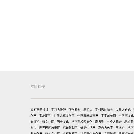
友情链接
政府画册设计
学习力测评
研学番茄
新起点
学科思维培养
梦想方程式
化网
宝岛期刊
世界儿童文学网
中国民间故事网
宝宝成长网
中国酒文化
文评论
茶文化网
历史文化
学习型校园文化
高考季
中华人物谱
思维谷
都市
世界民间故事网
营销策划网
健康生活网
意志力教育
玉米谷
学习
曲文化网
茶艺文化网
幸福教育网
世界民俗文化网
幸福智库
收藏证书查