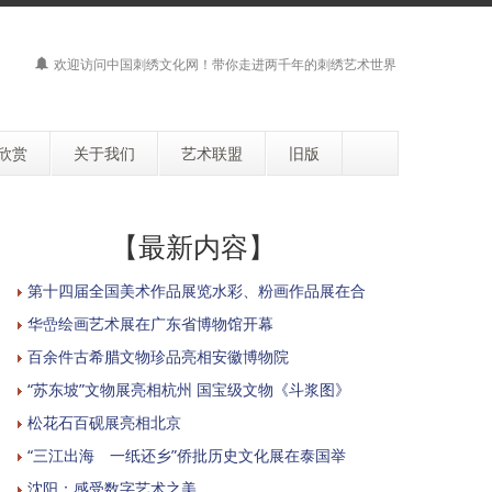
欢迎访问
中国刺绣文化网
！带你走进两千年的刺绣艺术世界
欣赏
关于我们
艺术联盟
旧版
【最新内容】
第十四届全国美术作品展览水彩、粉画作品展在合
华嵒绘画艺术展在广东省博物馆开幕
百余件古希腊文物珍品亮相安徽博物院
“苏东坡”文物展亮相杭州 国宝级文物《斗浆图》
松花石百砚展亮相北京
“三江出海 一纸还乡”侨批历史文化展在泰国举
沈阳：感受数字艺术之美