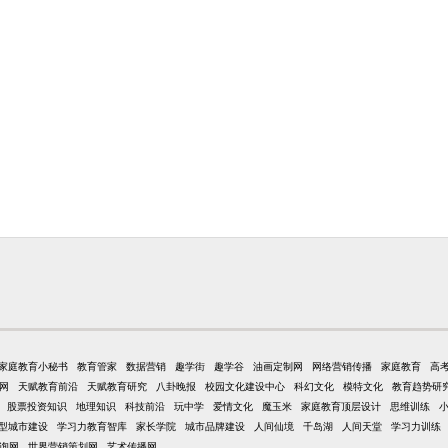
家庭教育小秘书
教育管家
数据营销
趣学街
趣学谷
油画定制网
网络营销传播
家庭教育
高
网
天赋教育前沿
天赋教育研究
八卦晚报
校园文化建设中心
科幻文化
模特文化
教育趋势研
股票投资知识
地理知识
科技前沿
玩中学
爱情文化
魔玉米
家庭教育顶层设计
思维训练
型城市建设
学习力教育智库
家长学院
城市品牌建设
人间仙境
千岛湖
人间天堂
学习力训练
询网
世界营销策划网
艺术传播网