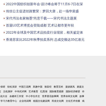
2022中国纺织创新年会·设计峰会将于11月6-7日在深
传丝公主促进丝路繁荣：梦回大唐，赴一场华裳盛
宋代书法名家翰墨“尚意千载——宋代书法主题展
首届U3艺术博览会登陆成都 艺术让都市更年轻
2022年全球及中国艺术品拍卖行业现状，相关鉴定体
香港苏富比2022年秋季拍卖系列 总成交额达35亿港元
考保研
轻松演讲
中国兰花网
风雅中国
致富经
教育百科
漫谈家风
家庭文
究
主机测评
中华武术网
艺术教育
忆西湖
国际教育观察
国际经济瞭望
作
小说大全
余建祥工作室
中小学生作文
世界童话故事网
世界休闲文化网
故事
学习力教育中心
企业培训网
校园文化建设网
民俗文化网
文化艺术传播
戏