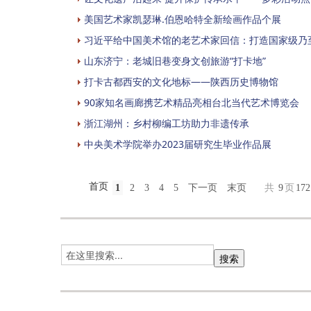
美国艺术家凯瑟琳.伯恩哈特全新绘画作品个展
习近平给中国美术馆的老艺术家回信：打造国家级乃
山东济宁：老城旧巷变身文创旅游“打卡地”
打卡古都西安的文化地标——陕西历史博物馆
90家知名画廊携艺术精品亮相台北当代艺术博览会
浙江湖州：乡村柳编工坊助力非遗传承
中央美术学院举办2023届研究生毕业作品展
首页
1
2
3
4
5
下一页
末页
共
9
页
172