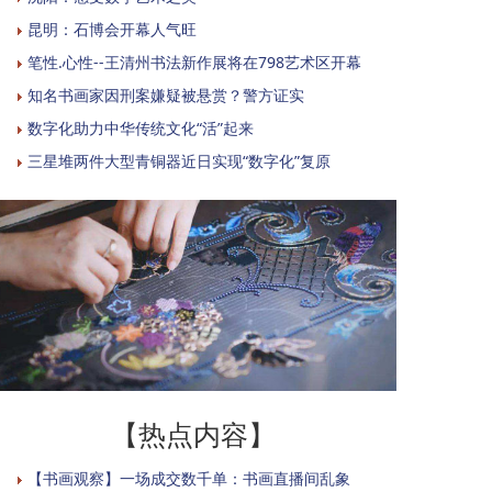
昆明：石博会开幕人气旺
笔性.心性--王清州书法新作展将在798艺术区开幕
知名书画家因刑案嫌疑被悬赏？警方证实
数字化助力中华传统文化“活”起来
三星堆两件大型青铜器近日实现“数字化”复原
【热点内容】
【书画观察】一场成交数千单：书画直播间乱象