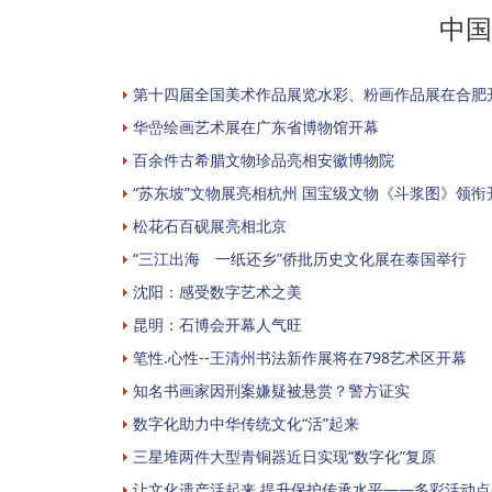
中国
第十四届全国美术作品展览水彩、粉画作品展在合肥
华嵒绘画艺术展在广东省博物馆开幕
百余件古希腊文物珍品亮相安徽博物院
“苏东坡”文物展亮相杭州 国宝级文物《斗浆图》领衔
松花石百砚展亮相北京
“三江出海 一纸还乡”侨批历史文化展在泰国举行
沈阳：感受数字艺术之美
昆明：石博会开幕人气旺
笔性.心性--王清州书法新作展将在798艺术区开幕
知名书画家因刑案嫌疑被悬赏？警方证实
数字化助力中华传统文化“活”起来
三星堆两件大型青铜器近日实现“数字化”复原
让文化遗产活起来 提升保护传承水平——多彩活动点