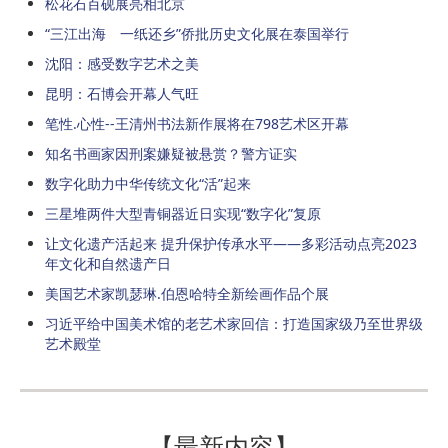
松花石百砚展亮相北京
“三江出海 一纸还乡”侨批历史文化展在泰国举行
沈阳：感受数字艺术之美
昆明：石博会开幕人气旺
笔性.心性--王清州书法新作展将在798艺术区开幕
知名书画家因刑案嫌疑被悬赏？警方证实
数字化助力中华传统文化“活”起来
三星堆两件大型青铜器近日实现“数字化”复原
让文化遗产活起来 提升保护传承水平——多彩活动点亮2023
年文化和自然遗产日
美国艺术家凯瑟琳.伯恩哈特全新绘画作品个展
习近平给中国美术馆的老艺术家回信：打造国家级乃至世界级
艺术殿堂
【最新内容】