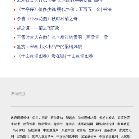
《兰亭序》值多少钱 明代售价：五百五十金|书法
余省《种秋花图》秋时种菊之奇
赵之谦——菊之“植”觉
下雪时古人在做什么？寒江钓雪图（画雪景、雪
鉴赏：宋画山水小品中的梁楷风貌
《十面灵璧图卷》贵在哪|十面灵璧图卷
友情链接
政府画册设计
学习力测评
研学番茄
新起点
学科思维培养
梦想方程式
家庭教育
小秘书
教育管家
数据营销
趣学街
趣学谷
油画定制网
网络营销传播
家庭教育
高考保研
轻松演讲
中国兰花网
风雅中国
致富经
教育百科
漫谈家风
家庭文化
网
宝岛期刊
世界儿童文学网
中国民间故事网
宝宝成长网
中国酒文化网
天赋教