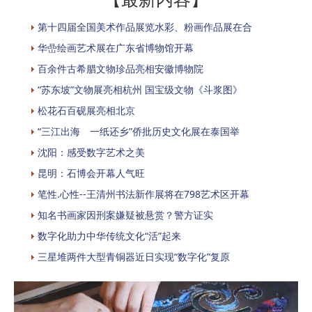
第十四届全国美术作品展览水彩、粉画作品展在合
华嵒绘画艺术展在广东省博物馆开幕
百余件古希腊文物珍品亮相安徽博物院
“苏东坡”文物展亮相杭州 国宝级文物《斗浆图》
松花石百砚展亮相北京
“三江出海 一纸还乡”侨批历史文化展在泰国举
沈阳：感受数字艺术之美
昆明：石博会开幕人气旺
笔性.心性--王清州书法新作展将在798艺术区开幕
知名书画家因刑案嫌疑被悬赏？警方证实
数字化助力中华传统文化“活”起来
三星堆两件大型青铜器近日实现“数字化”复原