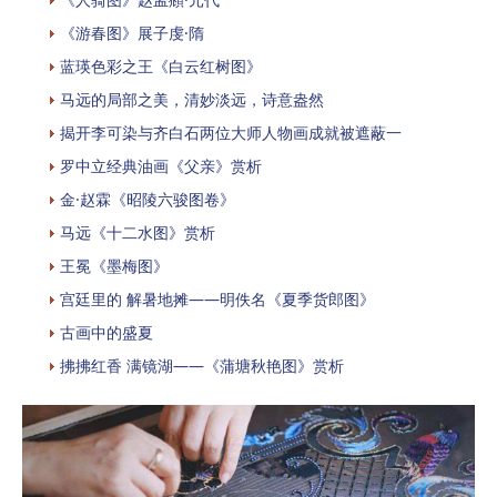
《游春图》展子虔·隋
蓝瑛色彩之王《白云红树图》
马远的局部之美，清妙淡远，诗意盎然
揭开李可染与齐白石两位大师人物画成就被遮蔽一
罗中立经典油画《父亲》赏析
金·赵霖《昭陵六骏图卷》
马远《十二水图》赏析
​王冕《墨梅图》
宫廷里的 解暑地摊——明佚名《夏季货郎图》
古画中的盛夏
拂拂红香 满镜湖——《蒲塘秋艳图》赏析