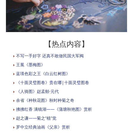
【热点内容】
不写一手好字 还真不敢做民国大军阀
​王冕《墨梅图》
蓝瑛色彩之王《白云红树图》
《十面灵璧图卷》贵在哪|十面灵璧图卷
《人骑图》赵孟頫·元代
余省《种秋花图》秋时种菊之奇
拂拂红香 满镜湖——《蒲塘秋艳图》赏析
赵之谦——菊之“植”觉
罗中立经典油画《父亲》赏析