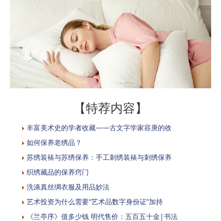
【特荐内容】
丰富美术史的学者收藏——古文字学家容庚的收
如何保养老绣品？
苏绣装裱与苏绣保养：手工刺绣装裱与刺绣保养
织绣藏品的保养窍门
洗涤真丝绸衣服及用品妙法
艺术投资为什么需要“艺术品数字身份证”加持
《兰亭序》值多少钱 明代售价：五百五十金|书法