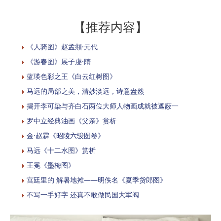
【推荐内容】
《人骑图》赵孟頫·元代
《游春图》展子虔·隋
蓝瑛色彩之王《白云红树图》
马远的局部之美，清妙淡远，诗意盎然
揭开李可染与齐白石两位大师人物画成就被遮蔽一
罗中立经典油画《父亲》赏析
金·赵霖《昭陵六骏图卷》
马远《十二水图》赏析
​王冕《墨梅图》
宫廷里的 解暑地摊——明佚名《夏季货郎图》
不写一手好字 还真不敢做民国大军阀