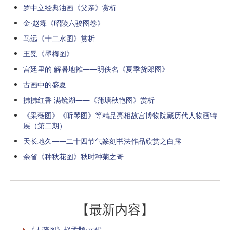
罗中立经典油画《父亲》赏析
金·赵霖《昭陵六骏图卷》
马远《十二水图》赏析
​王冕《墨梅图》
宫廷里的 解暑地摊——明佚名《夏季货郎图》
古画中的盛夏
拂拂红香 满镜湖——《蒲塘秋艳图》赏析
《采薇图》《听琴图》等精品亮相故宫博物院藏历代人物画特
展（第二期）
天长地久——二十四节气篆刻书法作品欣赏之白露
余省《种秋花图》秋时种菊之奇
【最新内容】
《人骑图》赵孟頫·元代