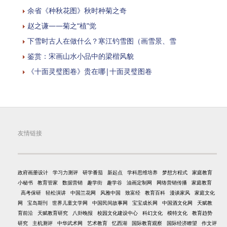
余省《种秋花图》秋时种菊之奇
赵之谦——菊之“植”觉
下雪时古人在做什么？寒江钓雪图（画雪景、雪
鉴赏：宋画山水小品中的梁楷风貌
《十面灵璧图卷》贵在哪|十面灵璧图卷
友情链接
政府画册设计
学习力测评
研学番茄
新起点
学科思维培养
梦想方程式
家庭教育
小秘书
教育管家
数据营销
趣学街
趣学谷
油画定制网
网络营销传播
家庭教育
高考保研
轻松演讲
中国兰花网
风雅中国
致富经
教育百科
漫谈家风
家庭文化
网
宝岛期刊
世界儿童文学网
中国民间故事网
宝宝成长网
中国酒文化网
天赋教
育前沿
天赋教育研究
八卦晚报
校园文化建设中心
科幻文化
模特文化
教育趋势
研究
主机测评
中华武术网
艺术教育
忆西湖
国际教育观察
国际经济瞭望
作文评