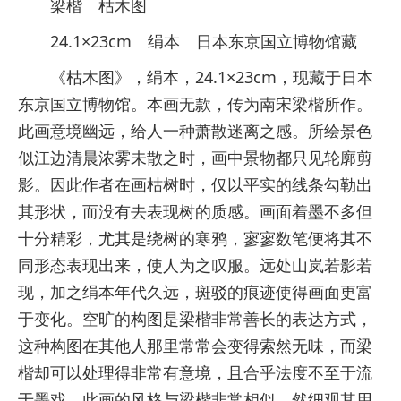
梁楷 枯木图
24.1×23cm 绢本 日本东京国立博物馆藏
《枯木图》，绢本，24.1×23cm，现藏于日本
东京国立博物馆。本画无款，传为南宋梁楷所作。
此画意境幽远，给人一种萧散迷离之感。所绘景色
似江边清晨浓雾未散之时，画中景物都只见轮廓剪
影。因此作者在画枯树时，仅以平实的线条勾勒出
其形状，而没有去表现树的质感。画面着墨不多但
十分精彩，尤其是绕树的寒鸦，寥寥数笔便将其不
同形态表现出来，使人为之叹服。远处山岚若影若
现，加之绢本年代久远，斑驳的痕迹使得画面更富
于变化。空旷的构图是梁楷非常善长的表达方式，
这种构图在其他人那里常常会变得索然无味，而梁
楷却可以处理得非常有意境，且合乎法度不至于流
于墨戏。此画的风格与梁楷非常相似，然细观其用