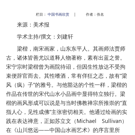
栏目：
中国书画欣赏
|
作者：佚名
来源：美术报
学术主持/撰文：刘建轩
梁楷，南宋画家，山东东平人。其画师法贾师
古，诸体皆善尤以道释人物著称，素有出蓝之誉。
宋宁宗时梁楷曾为画院待诏，但因生性放达不受拘
束便辞官而去。其性嗜酒，常有佯狂之态，故有“梁
风（疯）子”的雅号。与他豁达的个性一样，梁楷的
作品在传世的宋代山水小品画中显得特立独行。梁
楷的画风形成可以说是与当时佛教禅宗所推崇的“直
指人心，见性成佛”主张密切相关。他通过绘画的实
践在表达禅意，正如苏立文（Michael Sullivan）
在《山川悠远——中国山水画艺术》的序言里所