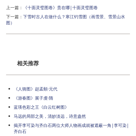
上一篇：
《十面灵璧图卷》贵在哪|十面灵璧图卷
下一篇：
下雪时古人在做什么？寒江钓雪图（画雪景、雪景山水
图）
相关推荐
《人骑图》赵孟頫·元代
《游春图》展子虔·隋
蓝瑛色彩之王《白云红树图》
马远的局部之美，清妙淡远，诗意盎然
揭开李可染与齐白石两位大师人物画成就被遮蔽一角|李可染|
齐白石