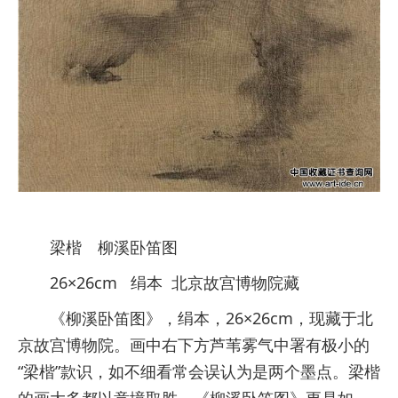
梁楷 柳溪卧笛图
26×26cm 绢本 北京故宫博物院藏
《柳溪卧笛图》，绢本，26×26cm，现藏于北
京故宫博物院。画中右下方芦苇雾气中署有极小的
“梁楷”款识，如不细看常会误认为是两个墨点。梁楷