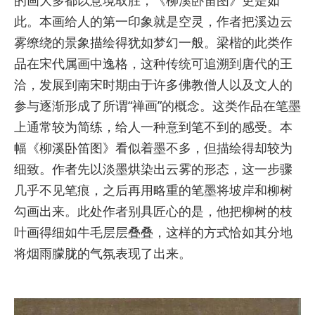
的画大多都以意境取胜，《柳溪卧笛图》更是如
此。本画给人的第一印象就是空灵，作者把溪边云
雾缭绕的景象描绘得犹如梦幻一般。梁楷的此类作
品在宋代属画中逸格，这种传统可追溯到唐代的王
洽，发展到南宋时期由于许多佛教僧人以及文人的
参与逐渐形成了所谓“禅画”的概念。这类作品在笔墨
上通常较为简练，给人一种意到笔不到的感受。本
幅《柳溪卧笛图》看似着墨不多，但描绘得却较为
细致。作者先以淡墨烘染出云雾的形态，这一步骤
几乎不见笔痕，之后再用略重的笔墨将坡岸和柳树
勾画出来。此处作者别具匠心的是，他把柳树的枝
叶画得细如牛毛层层叠叠，这样的方式恰如其分地
将烟雨朦胧的气氛表现了出来。