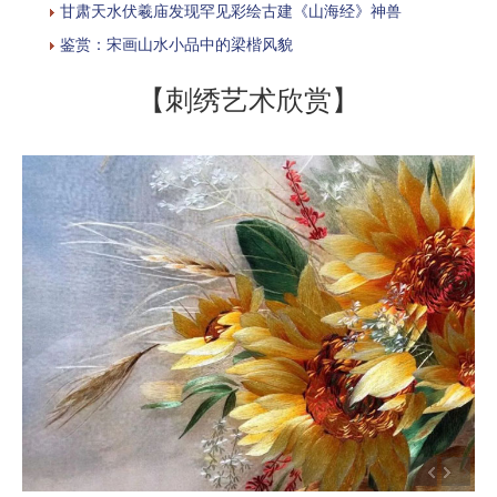
甘肃天水伏羲庙发现罕见彩绘古建《山海经》神兽
鉴赏：宋画山水小品中的梁楷风貌
【刺绣艺术欣赏】