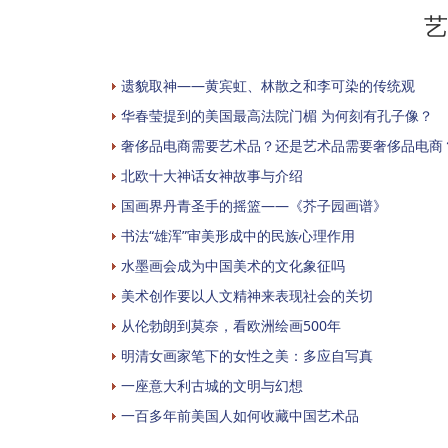
艺
遗貌取神——黄宾虹、林散之和李可染的传统观
华春莹提到的美国最高法院门楣 为何刻有孔子像？
奢侈品电商需要艺术品？还是艺术品需要奢侈品电商
北欧十大神话女神故事与介绍
国画界丹青圣手的摇篮——《芥子园画谱》
书法“雄浑”审美形成中的民族心理作用
水墨画会成为中国美术的文化象征吗
美术创作要以人文精神来表现社会的关切
从伦勃朗到莫奈，看欧洲绘画500年
明清女画家笔下的女性之美：多应自写真
一座意大利古城的文明与幻想
一百多年前美国人如何收藏中国艺术品