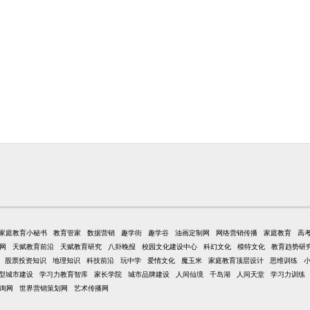
家庭教育小秘书
教育管家
数据营销
趣学街
趣学谷
油画定制网
网络营销传播
家庭教育
高
网
天赋教育前沿
天赋教育研究
八卦晚报
校园文化建设中心
科幻文化
模特文化
教育趋势研
股票投资知识
地理知识
科技前沿
玩中学
爱情文化
魔玉米
家庭教育顶层设计
思维训练
型城市建设
学习力教育智库
家长学院
城市品牌建设
人间仙境
千岛湖
人间天堂
学习力训练
询网
世界营销策划网
艺术传播网