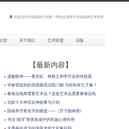
欢迎访问
中国刺绣文化网
！带你走进两千年的刺绣艺术世界
欣赏
关于我们
艺术联盟
旧版
【最新内容】
遗貌取神——黄宾虹、林散之和李可染的传统观
华春莹提到的美国最高法院门楣 为何刻有孔子像？
奢侈品电商需要艺术品？还是艺术品需要奢侈品电
北欧十大神话女神故事与介绍
国画界丹青圣手的摇篮——《芥子园画谱》
书法“雄浑”审美形成中的民族心理作用
水墨画会成为中国美术的文化象征吗