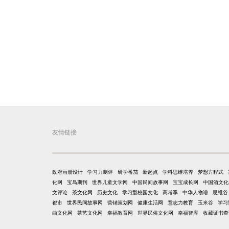
友情链接
政府画册设计
学习力测评
研学番茄
新起点
学科思维培养
梦想方程式
化网
宝岛期刊
世界儿童文学网
中国民间故事网
宝宝成长网
中国酒文化
文评论
茶文化网
历史文化
学习型校园文化
高考季
中华人物谱
思维谷
都市
世界民间故事网
营销策划网
健康生活网
意志力教育
玉米谷
学习
曲文化网
茶艺文化网
幸福教育网
世界民俗文化网
幸福智库
收藏证书查