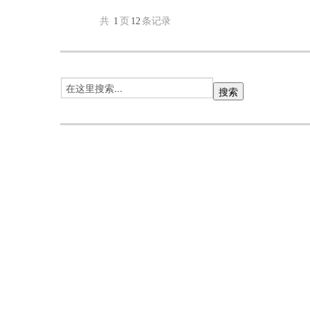
共
1
页
12
条记录