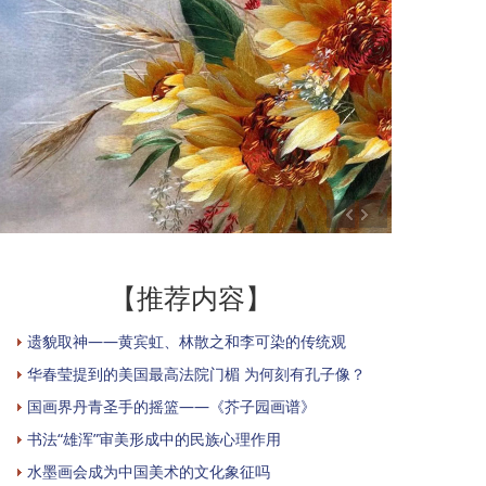
【推荐内容】
遗貌取神——黄宾虹、林散之和李可染的传统观
华春莹提到的美国最高法院门楣 为何刻有孔子像？
国画界丹青圣手的摇篮——《芥子园画谱》
书法“雄浑”审美形成中的民族心理作用
水墨画会成为中国美术的文化象征吗