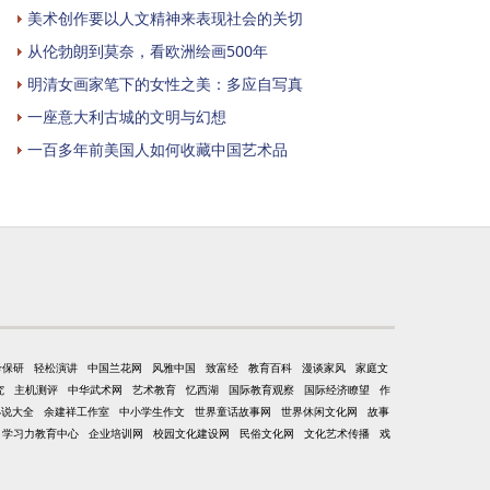
美术创作要以人文精神来表现社会的关切
从伦勃朗到莫奈，看欧洲绘画500年
明清女画家笔下的女性之美：多应自写真
一座意大利古城的文明与幻想
一百多年前美国人如何收藏中国艺术品
考保研
轻松演讲
中国兰花网
风雅中国
致富经
教育百科
漫谈家风
家庭文
究
主机测评
中华武术网
艺术教育
忆西湖
国际教育观察
国际经济瞭望
作
小说大全
余建祥工作室
中小学生作文
世界童话故事网
世界休闲文化网
故事
学习力教育中心
企业培训网
校园文化建设网
民俗文化网
文化艺术传播
戏