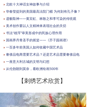
北欧十大神话女神故事与介绍
华春莹提到的美国最高法院门楣 为何刻有孔子像？
遗貌取神——黄宾虹、林散之和李可染的传统观
美术创作要以人文精神来表现社会的关切
书法“雄浑”审美形成中的民族心理作用
国画界丹青圣手的摇篮——《芥子园画谱》
一百多年前美国人如何收藏中国艺术品
奢侈品电商需要艺术品？还是艺术品需要奢侈品电
一座意大利古城的文明与幻想
从伦勃朗到莫奈，看欧洲绘画500年
【刺绣艺术欣赏】