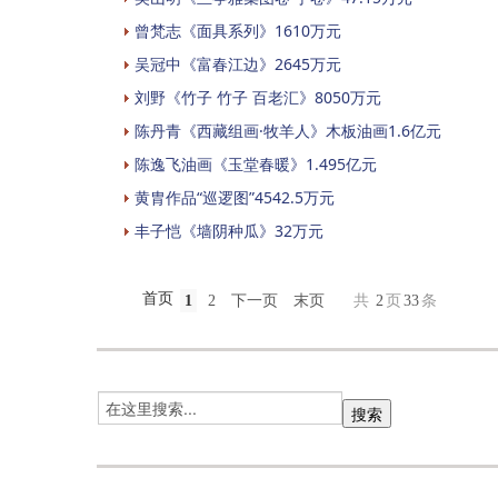
曾梵志《面具系列》1610万元
吴冠中《富春江边》2645万元
刘野《竹子 竹子 百老汇》8050万元
陈丹青《西藏组画·牧羊人》木板油画1.6亿元
陈逸飞油画《玉堂春暖》1.495亿元
黄胄作品“巡逻图”4542.5万元
丰子恺《墙阴种瓜》32万元
首页
1
2
下一页
末页
共
2
页
33
条