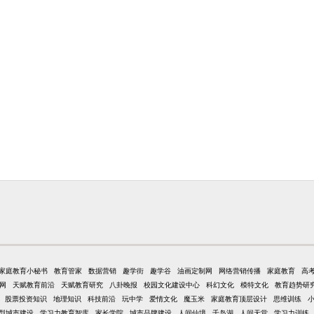
家庭教育小秘书
教育管家
数据营销
趣学街
趣学谷
油画定制网
网络营销传播
家庭教育
高
网
天赋教育前沿
天赋教育研究
八卦晚报
校园文化建设中心
科幻文化
模特文化
教育趋势研
股票投资知识
地理知识
科技前沿
玩中学
爱情文化
魔玉米
家庭教育顶层设计
思维训练
型城市建设
学习力教育智库
家长学院
城市品牌建设
人间仙境
千岛湖
人间天堂
学习力训练