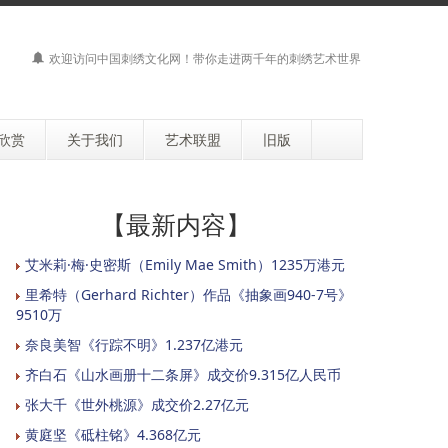
欢迎访问
中国刺绣文化网
！带你走进两千年的刺绣艺术世界
欣赏
关于我们
艺术联盟
旧版
【最新内容】
艾米莉·梅·史密斯（Emily Mae Smith）1235万港元
里希特（Gerhard Richter）作品《抽象画940-7号》
9510万
奈良美智《行踪不明》1.237亿港元
齐白石《山水画册十二条屏》成交价9.315亿人民币
张大千《世外桃源》成交价2.27亿元
黄庭坚《砥柱铭》4.368亿元