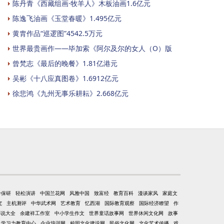
陈丹青《西藏组画·牧羊人》木板油画1.6亿元
陈逸飞油画《玉堂春暖》1.495亿元
黄胄作品“巡逻图”4542.5万元
世界最贵画作——毕加索《阿尔及尔的女人（O）版
曾梵志《最后的晚餐》1.81亿港元
吴彬《十八应真图卷》1.6912亿元
徐悲鸿《九州无事乐耕耘》2.668亿元
考保研
轻松演讲
中国兰花网
风雅中国
致富经
教育百科
漫谈家风
家庭文
究
主机测评
中华武术网
艺术教育
忆西湖
国际教育观察
国际经济瞭望
作
小说大全
余建祥工作室
中小学生作文
世界童话故事网
世界休闲文化网
故事
学习力教育中心
企业培训网
校园文化建设网
民俗文化网
文化艺术传播
戏