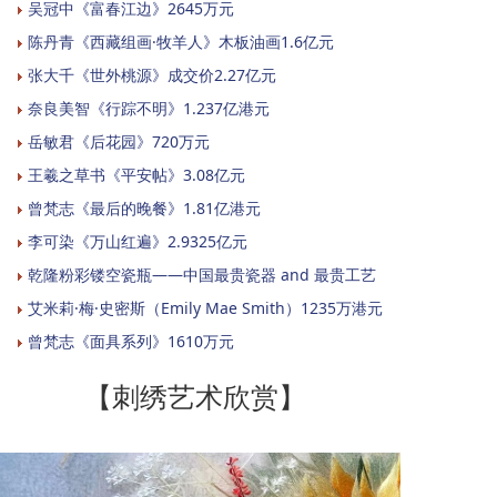
吴冠中《富春江边》2645万元
陈丹青《西藏组画·牧羊人》木板油画1.6亿元
张大千《世外桃源》成交价2.27亿元
奈良美智《行踪不明》1.237亿港元
岳敏君《后花园》720万元
王羲之草书《平安帖》3.08亿元
曾梵志《最后的晚餐》1.81亿港元
李可染《万山红遍》2.9325亿元
乾隆粉彩镂空瓷瓶——中国最贵瓷器 and 最贵工艺
艾米莉·梅·史密斯（Emily Mae Smith）1235万港元
曾梵志《面具系列》1610万元
【刺绣艺术欣赏】