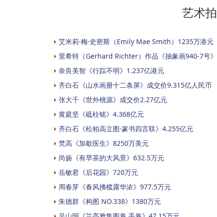
艺术拍
艾米莉·梅·史密斯（Emily Mae Smith）1235万港元
里希特（Gerhard Richter）作品《抽象画940-7号
奈良美智《行踪不明》1.237亿港元
齐白石《山水画册十二条屏》成交价9.315亿人民币
张大千《世外桃源》成交价2.27亿元
黄庭坚《砥柱铭》4.368亿元
齐白石《松柏高立图·篆书四言联》4.255亿元
梵高《加歇医生》8250万美元
尚扬《有早茶的大风景》632.5万元
岳敏君《后花园》720万元
周春芽《春风拂槛露华浓》977.5万元
朱德群《构图 NO.338》1380万元
吴山明《兰亭雅集图卷 手卷》47.15万元