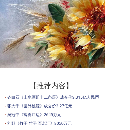
【推荐内容】
齐白石《山水画册十二条屏》成交价9.315亿人民币
张大千《世外桃源》成交价2.27亿元
吴冠中《富春江边》2645万元
刘野《竹子 竹子 百老汇》8050万元