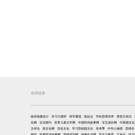
友情链接
政府画册设计
学习力测评
研学番茄
新起点
学科思维培养
梦想方程式
化网
宝岛期刊
世界儿童文学网
中国民间故事网
宝宝成长网
中国酒文化
文评论
茶文化网
历史文化
学习型校园文化
高考季
中华人物谱
思维谷
都市
世界民间故事网
营销策划网
健康生活网
意志力教育
玉米谷
学习