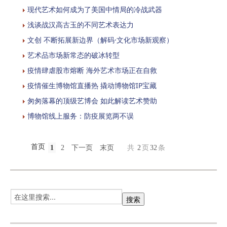
现代艺术如何成为了美国中情局的冷战武器
浅谈战汉高古玉的不同艺术表达力
文创 不断拓展新边界（解码·文化市场新观察）
艺术品市场新常态的破冰转型
疫情肆虐股市熔断 海外艺术市场正在自救
疫情催生博物馆直播热 撬动博物馆IP宝藏
匆匆落幕的顶级艺博会 如此解读艺术赞助
博物馆线上服务：防疫展览两不误
首页
1
2
下一页
末页
共
2
页
32
条