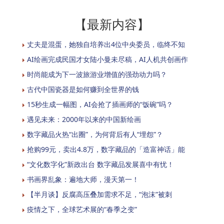
【最新内容】
丈夫是混蛋，她独自培养出4位中央委员，临终不知
AI绘画完成民国才女陆小曼未尽稿，AI人机共创画作
时尚能成为下一波旅游业增值的强劲动力吗？
古代中国瓷器是如何赚到全世界的钱
15秒生成一幅图，AI会抢了插画师的“饭碗”吗？
遇见未来：2000年以来的中国新绘画
数字藏品火热“出圈”，为何背后有人“埋怨”？
抢购99元，卖出4.8万，数字藏品的「造富神话」能
“文化数字化”新政出台 数字藏品发展喜中有忧！
书画界乱象：遍地大师，漫天第一！
【半月谈】反腐高压叠加需求不足，“泡沫”被刺
疫情之下，全球艺术展的“春季之变”