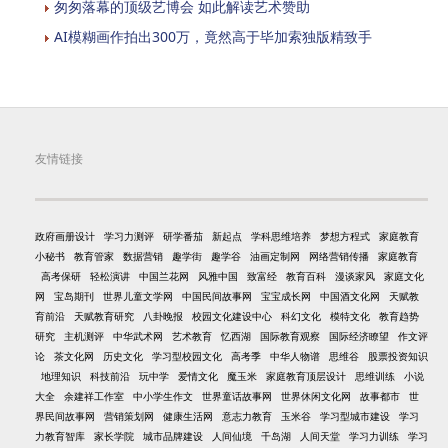
匆匆落幕的顶级艺博会 如此解读艺术赞助
AI模糊画作拍出300万，竟然高于毕加索独版精致手
友情链接
政府画册设计
学习力测评
研学番茄
新起点
学科思维培养
梦想方程式
家庭教育
小秘书
教育管家
数据营销
趣学街
趣学谷
油画定制网
网络营销传播
家庭教育
高考保研
轻松演讲
中国兰花网
风雅中国
致富经
教育百科
漫谈家风
家庭文化
网
宝岛期刊
世界儿童文学网
中国民间故事网
宝宝成长网
中国酒文化网
天赋教
育前沿
天赋教育研究
八卦晚报
校园文化建设中心
科幻文化
模特文化
教育趋势
研究
主机测评
中华武术网
艺术教育
忆西湖
国际教育观察
国际经济瞭望
作文评
论
茶文化网
历史文化
学习型校园文化
高考季
中华人物谱
思维谷
股票投资知识
地理知识
科技前沿
玩中学
爱情文化
魔玉米
家庭教育顶层设计
思维训练
小说
大全
余建祥工作室
中小学生作文
世界童话故事网
世界休闲文化网
故事都市
世
界民间故事网
营销策划网
健康生活网
意志力教育
玉米谷
学习型城市建设
学习
力教育智库
家长学院
城市品牌建设
人间仙境
千岛湖
人间天堂
学习力训练
学习