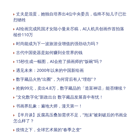
丈夫是混蛋，她独自培养出4位中央委员，临终不知儿子已壮
烈牺牲
AI绘画完成民国才女陆小曼未尽稿，AI人机共创画作首拍落
槌价110万
时尚能成为下一波旅游业增值的强劲动力吗？
古代中国瓷器是如何赚到全世界的钱
15秒生成一幅图，AI会抢了插画师的“饭碗”吗？
遇见未来：2000年以来的中国新绘画
数字藏品火热“出圈”，为何背后有人“埋怨”？
抢购99元，卖出4.8万，数字藏品的「造富神话」能否继续？
“文化数字化”新政出台 数字藏品发展喜中有忧！
书画界乱象：遍地大师，漫天第一！
【半月谈】反腐高压叠加需求不足，“泡沫”被刺破后的书画业
怎么样了？
疫情之下，全球艺术展的“春季之变”