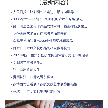
【最新内容】
人民日报：让刺绣艺术走进生活走向世界
“经纬华章——清代、民国织绣艺术品专场”展览
第十四届全国美术作品展览水彩、粉画作品展在合
华嵒绘画艺术展在广东省博物馆开幕
南越王博物院展出200余件织绣枕顶藏品
百余件古希腊文物珍品亮相安徽博物院
2023中国（兰州）丝绸之路国际赏石文化节将启幕
学刺绣丰富暑期生活
巧手绣出多彩人生
贵州从江：非遗刺绣引客来
苏博西馆去看展！苏绣文献艺术展惊艳亮相
苏绣七十年：文献里的丝韵万象