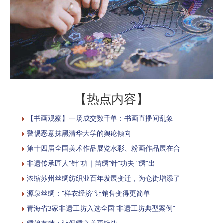
【热点内容】
【书画观察】一场成交数千单：书画直播间乱象
警惕恶意抹黑清华大学的舆论倾向
第十四届全国美术作品展览水彩、粉画作品展在合
非遗传承匠人“针”功｜苗绣“针”功夫 “绣”出
浓缩苏州丝绸纺织业百年发展变迁，为仓街增添了
源泉丝绸：“样衣经济”让销售变得更简单
青海省3家非遗工坊入选全国“非遗工坊典型案例”
绣娘有梦：让侗绣之美再绽放