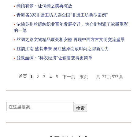
绣娘有梦：让侗绣之美再绽放
青海省3家非遗工坊入选全国“非遗工坊典型案例”
浓缩苏州丝绸纺织业百年发展变迁，为仓街增添了浓墨重彩
的一笔
丝绸之路文物精品展亮相安徽 再现中西方古文明交流盛景
丝韵江南 盛装未来 吴江盛泽绽放时尚之都新活力
源泉丝绸：“样衣经济”让销售变得更简单
首页
1
2
3
4
5
下一页
末页
共
27
页
533
条