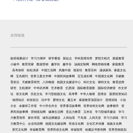
友情链接
政府画册设计
学习力测评
研学番茄
新起点
学科思维培养
梦想方程式
家庭教育
小秘书
教育管家
数据营销
趣学街
趣学谷
油画定制网
网络营销传播
家庭教育
高考保研
轻松演讲
中国兰花网
风雅中国
致富经
教育百科
漫谈家风
家庭文化
网
宝岛期刊
世界儿童文学网
中国民间故事网
宝宝成长网
中国酒文化网
天赋教
育前沿
天赋教育研究
八卦晚报
校园文化建设中心
科幻文化
模特文化
教育趋势
研究
主机测评
中华武术网
艺术教育
忆西湖
国际教育观察
国际经济瞭望
作文评
论
茶文化网
历史文化
学习型校园文化
高考季
中华人物谱
思维谷
股票投资知识
地理知识
科技前沿
玩中学
爱情文化
魔玉米
家庭教育顶层设计
思维训练
小说
大全
余建祥工作室
中小学生作文
世界童话故事网
世界休闲文化网
故事都市
世
界民间故事网
营销策划网
健康生活网
意志力教育
玉米谷
学习型城市建设
学习
力教育智库
家长学院
城市品牌建设
人间仙境
千岛湖
人间天堂
学习力训练
学习
力教育中心
企业培训网
校园文化建设网
民俗文化网
文化艺术传播
戏曲文化网
茶艺文化网
幸福教育网
世界民俗文化网
幸福智库
收藏证书查询网
世界营销策划