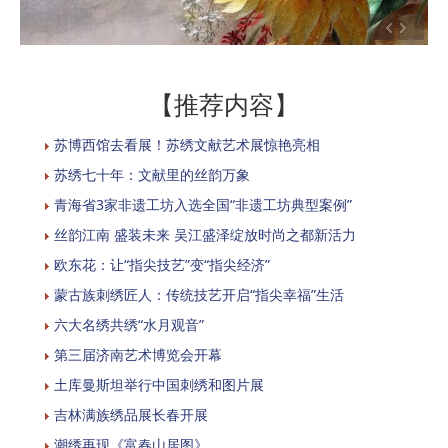
【推荐内容】
苏博西馆去看展！苏绣文献艺术展惊艳亮相
苏绣七十年：文献里的丝韵万象
青海省3家非遗工坊入选全国“非遗工坊典型案例”
丝韵江南 盛装未来 吴江盛泽绽放时尚之都新活力
欧东花：让“指尖技艺”变“指尖经济”
蒙古族刺绣匠人：传统技艺开启“指尖幸福”生活
六大名绣共绣“水月观音”
第三届济南艺术博览会开幕
土库曼斯坦举行中国刺绣和图片展
吉林满族绣品展长春开展
潮绣再现《富春山居图》