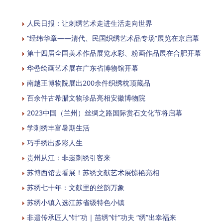
人民日报：让刺绣艺术走进生活走向世界
“经纬华章——清代、民国织绣艺术品专场”展览在京启幕
第十四届全国美术作品展览水彩、粉画作品展在合肥开幕
华嵒绘画艺术展在广东省博物馆开幕
南越王博物院展出200余件织绣枕顶藏品
百余件古希腊文物珍品亮相安徽博物院
2023中国（兰州）丝绸之路国际赏石文化节将启幕
学刺绣丰富暑期生活
巧手绣出多彩人生
贵州从江：非遗刺绣引客来
苏博西馆去看展！苏绣文献艺术展惊艳亮相
苏绣七十年：文献里的丝韵万象
苏绣小镇入选江苏省级特色小镇
非遗传承匠人“针”功｜苗绣“针”功夫 “绣”出幸福来