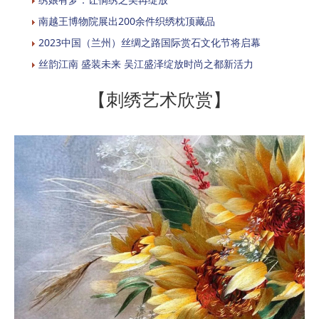
南越王博物院展出200余件织绣枕顶藏品
2023中国（兰州）丝绸之路国际赏石文化节将启幕
丝韵江南 盛装未来 吴江盛泽绽放时尚之都新活力
【刺绣艺术欣赏】