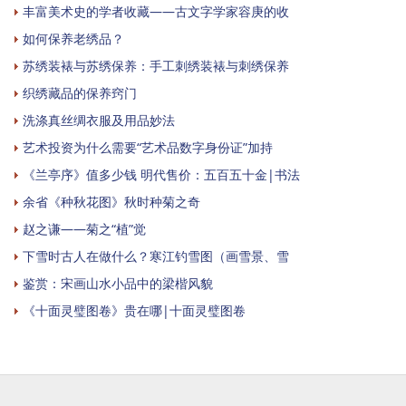
丰富美术史的学者收藏——古文字学家容庚的收
如何保养老绣品？
苏绣装裱与苏绣保养：手工刺绣装裱与刺绣保养
织绣藏品的保养窍门
洗涤真丝绸衣服及用品妙法
艺术投资为什么需要“艺术品数字身份证”加持
《兰亭序》值多少钱 明代售价：五百五十金|书法
余省《种秋花图》秋时种菊之奇
赵之谦——菊之“植”觉
下雪时古人在做什么？寒江钓雪图（画雪景、雪
鉴赏：宋画山水小品中的梁楷风貌
《十面灵璧图卷》贵在哪|十面灵璧图卷