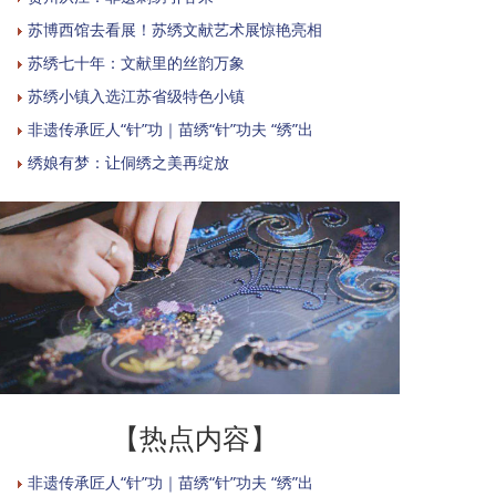
苏博西馆去看展！苏绣文献艺术展惊艳亮相
苏绣七十年：文献里的丝韵万象
苏绣小镇入选江苏省级特色小镇
非遗传承匠人“针”功｜苗绣“针”功夫 “绣”出
绣娘有梦：让侗绣之美再绽放
【热点内容】
非遗传承匠人“针”功｜苗绣“针”功夫 “绣”出