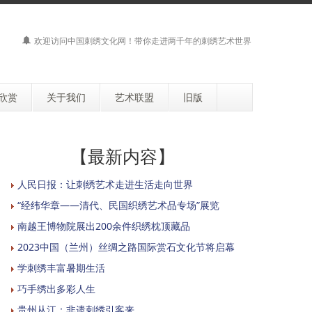
欢迎访问
中国刺绣文化网
！带你走进两千年的刺绣艺术世界
欣赏
关于我们
艺术联盟
旧版
【最新内容】
人民日报：让刺绣艺术走进生活走向世界
“经纬华章——清代、民国织绣艺术品专场”展览
南越王博物院展出200余件织绣枕顶藏品
2023中国（兰州）丝绸之路国际赏石文化节将启幕
学刺绣丰富暑期生活
巧手绣出多彩人生
贵州从江：非遗刺绣引客来