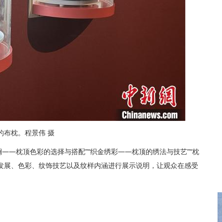
的布枕。程景伟 摄
——枕顶色彩的选择与搭配”“织金绣彩——枕顶的绣法与技艺”“枕
发展、色彩、纹饰技艺以及纹样内涵进行展示说明，让观众在感受