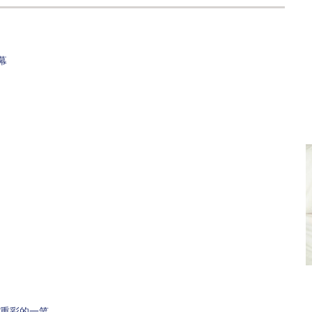
幕
重彩的一笔