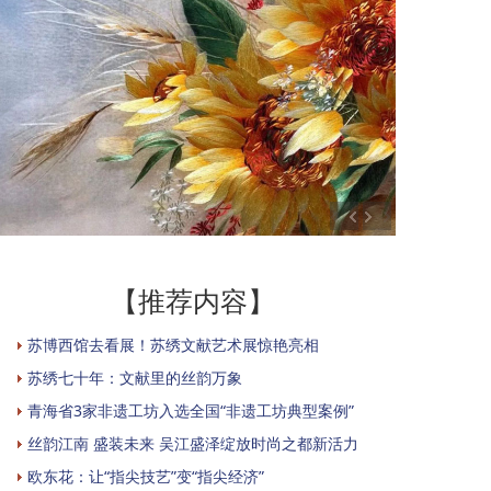
【推荐内容】
苏博西馆去看展！苏绣文献艺术展惊艳亮相
苏绣七十年：文献里的丝韵万象
青海省3家非遗工坊入选全国“非遗工坊典型案例”
丝韵江南 盛装未来 吴江盛泽绽放时尚之都新活力
欧东花：让“指尖技艺”变“指尖经济”