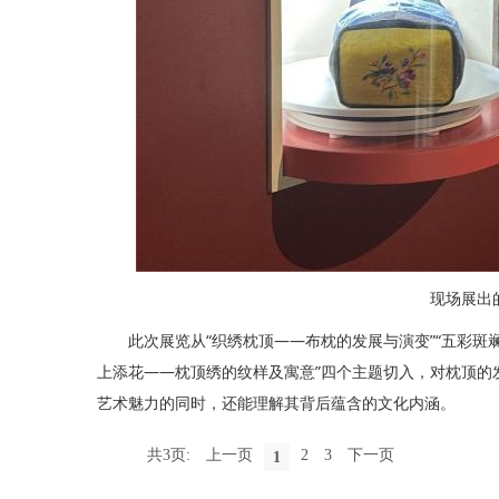
现场展出
此次展览从“织绣枕顶——布枕的发展与演变”“五彩斑斓
上添花——枕顶绣的纹样及寓意”四个主题切入，对枕顶的
艺术魅力的同时，还能理解其背后蕴含的文化内涵。
共3页:
上一页
2
3
下一页
1