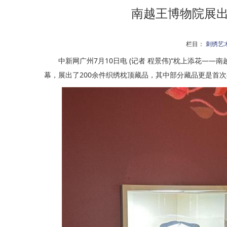
南越王博物院展出
栏目：
刺绣艺
中新网广州7月10日电 (记者 程景伟)“枕上添花——
幕，展出了200余件织绣枕顶藏品，其中部分藏品更是首