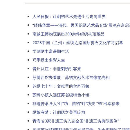
人民日报：让刺绣艺术走进生活走向世界
“经纬华章——清代、民国织绣艺术品专场”展览在京启
南越王博物院展出200余件织绣枕顶藏品
2023中国（兰州）丝绸之路国际赏石文化节将启幕
学刺绣丰富暑期生活
巧手绣出多彩人生
贵州从江：非遗刺绣引客来
苏博西馆去看展！苏绣文献艺术展惊艳亮相
苏绣七十年：文献里的丝韵万象
苏绣小镇入选江苏省级特色小镇
非遗传承匠人“针”功｜苗绣“针”功夫 “绣”出幸福来
绣娘有梦：让侗绣之美再绽放
青海省3家非遗工坊入选全国“非遗工坊典型案例”
浓缩苏州丝绸纺织业百年发展变迁，为仓街增添了浓墨