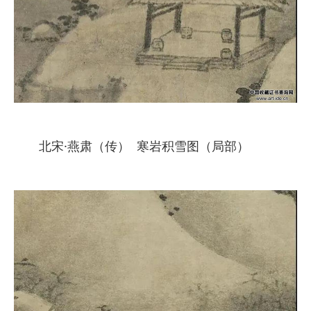
北宋·燕肃（传） 寒岩积雪图（局部）