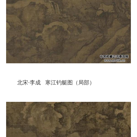
北宋·李成 寒江钓艇图（局部）