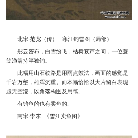
北宋·范宽（传） 寒江钓雪图（局部）
彤云密布，白雪纷飞，枯树衰芦之间，一位蓑
笠渔翁持竿独钓。
此幅用山石纹路是用雨点皴法，画面的感觉是
千岩万壑，雄浑沉重。而本幅恰恰以大片留白表现
虚无空濛，以角落构图及用笔。
有钓鱼的也有卖鱼的。
南宋·李东 《雪江卖鱼图》