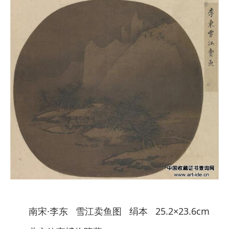
南宋·李东 雪江卖鱼图 绢本 25.2×23.6cm