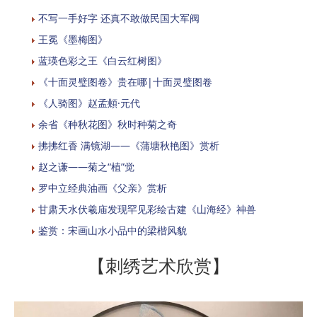
不写一手好字 还真不敢做民国大军阀
​王冕《墨梅图》
蓝瑛色彩之王《白云红树图》
《十面灵璧图卷》贵在哪|十面灵璧图卷
《人骑图》赵孟頫·元代
余省《种秋花图》秋时种菊之奇
拂拂红香 满镜湖——《蒲塘秋艳图》赏析
赵之谦——菊之“植”觉
罗中立经典油画《父亲》赏析
甘肃天水伏羲庙发现罕见彩绘古建《山海经》神兽
鉴赏：宋画山水小品中的梁楷风貌
【刺绣艺术欣赏】