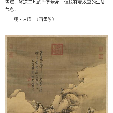
雪崖、冰冻二尺的严寒景象，但也有着浓重的生活
气息。
明 · 蓝瑛 《画雪景》