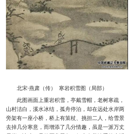
北宋·燕肃（传） 寒岩积雪图（局部）
此图画面上重岩积雪，亭戴雪帽，老树寒疏，
山村洁白，溪水冰结，孤舟停泊，却在远处水岸两
旁架有一座小桥，桥上有策杖、挑担二人，给雪景
去掉几分寒意，而增添了几分情趣，虽是一派万丈