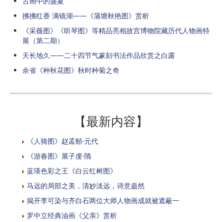
古画中的盛夏
拂拂红香 满镜湖——《蒲塘秋艳图》赏析
《采薇图》《听琴图》等精品亮相故宫博物院藏历代人物画特
展（第二期）
天长地久——二十四节气篆刻书法作品欣赏之白露
余省《种秋花图》秋时种菊之奇
【最新内容】
《人骑图》赵孟頫·元代
《游春图》展子虔·隋
蓝瑛色彩之王《白云红树图》
马远的局部之美，清妙淡远，诗意盎然
揭开李可染与齐白石两位大师人物画成就被遮蔽一
罗中立经典油画《父亲》赏析