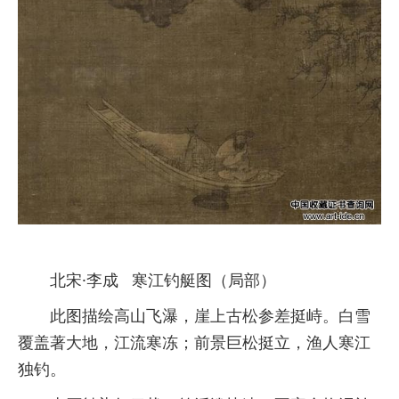
北宋·李成 寒江钓艇图（局部）
此图描绘高山飞瀑，崖上古松参差挺峙。白雪
覆盖著大地，江流寒冻；前景巨松挺立，渔人寒江
独钓。