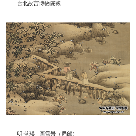
台北故宫博物院藏
明·蓝瑛 画雪景（局部）