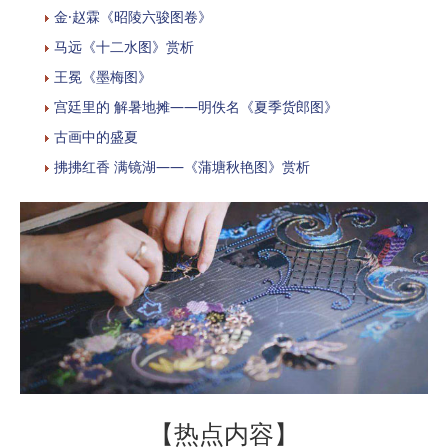
金·赵霖《昭陵六骏图卷》
马远《十二水图》赏析
​王冕《墨梅图》
宫廷里的 解暑地摊——明佚名《夏季货郎图》
古画中的盛夏
拂拂红香 满镜湖——《蒲塘秋艳图》赏析
【热点内容】