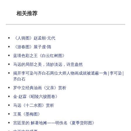
相关推荐
《人骑图》赵孟頫·元代
《游春图》展子虔·隋
蓝瑛色彩之王《白云红树图》
马远的局部之美，清妙淡远，诗意盎然
揭开李可染与齐白石两位大师人物画成就被遮蔽一角|李可染|
齐白石
罗中立经典油画《父亲》赏析
金·赵霖《昭陵六骏图卷》
马远《十二水图》赏析
​王冕《墨梅图》
宫廷里的 解暑地摊——明佚名《夏季货郎图》