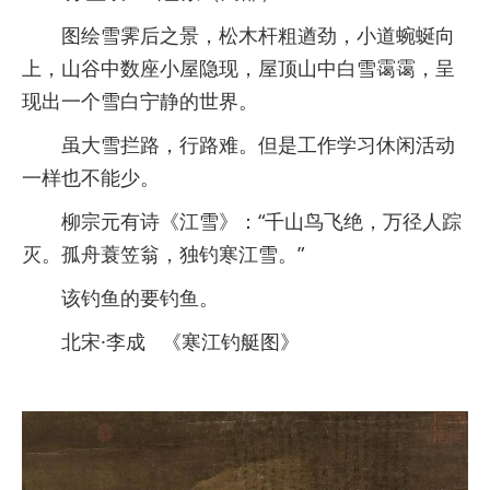
图绘雪霁后之景，松木杆粗遒劲，小道蜿蜒向
上，山谷中数座小屋隐现，屋顶山中白雪霭霭，呈
现出一个雪白宁静的世界。
虽大雪拦路，行路难。但是工作学习休闲活动
一样也不能少。
柳宗元有诗《江雪》：“千山鸟飞绝，万径人踪
灭。孤舟蓑笠翁，独钓寒江雪。”
该钓鱼的要钓鱼。
北宋·李成 《寒江钓艇图》