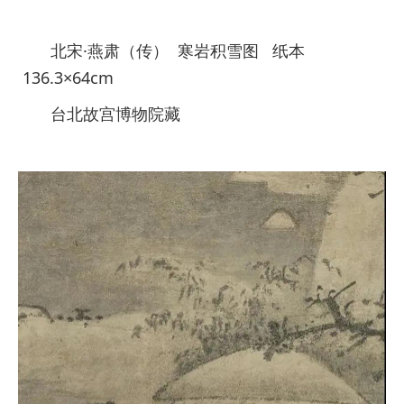
北宋·燕肃（传） 寒岩积雪图 纸本
136.3×64cm
台北故宫博物院藏