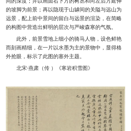
间的深度；并以画面右下方的树丛和向左后方延伸
的坡脚为前景；再以隐现于山罅间的关隘与远山为
远景，配上前中景间的留白与远景的渲染，在简略
的构图中营造出鲜明的层次与严峻森寒的气氛。
此外，前景雪地上细小的骑马人物，设色鲜艳
而刻画精细，在一片以水墨为主的景物中，显得格
外抢眼，标示了此图的塞外主题。
北宋·燕肃（传 ）《寒岩积雪图》