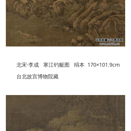
北宋·李成 寒江钓艇图 绢本 170×101.9cm
台北故宫博物院藏