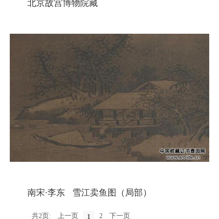
北京故宫博物院藏
南宋·李东 雪江卖鱼图（局部）
共2页:
上一页
2
下一页
1