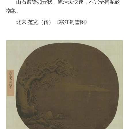
山石皴染如云状，笔活泼快速，不完全拘泥於
物象。
北宋·范宽（传）《寒江钓雪图》