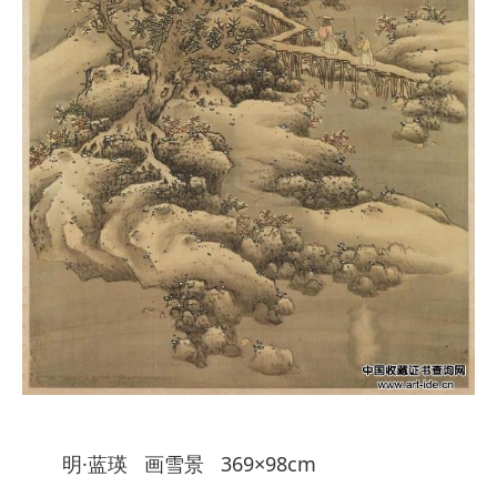
明·蓝瑛 画雪景 369×98cm