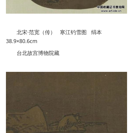
北宋·范宽（传） 寒江钓雪图 绢本
38.9×80.6cm
台北故宫博物院藏