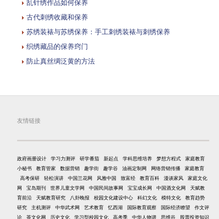
乱针绣作品如何保养
古代刺绣收藏和保养
苏绣装裱与苏绣保养：手工刺绣装裱与刺绣保养
织绣藏品的保养窍门
防止真丝绸泛黄的方法
友情链接
政府画册设计
学习力测评
研学番茄
新起点
学科思维培养
梦想方程式
家庭教育
小秘书
教育管家
数据营销
趣学街
趣学谷
油画定制网
网络营销传播
家庭教育
高考保研
轻松演讲
中国兰花网
风雅中国
致富经
教育百科
漫谈家风
家庭文化
网
宝岛期刊
世界儿童文学网
中国民间故事网
宝宝成长网
中国酒文化网
天赋教
育前沿
天赋教育研究
八卦晚报
校园文化建设中心
科幻文化
模特文化
教育趋势
研究
主机测评
中华武术网
艺术教育
忆西湖
国际教育观察
国际经济瞭望
作文评
论
茶文化网
历史文化
学习型校园文化
高考季
中华人物谱
思维谷
股票投资知识