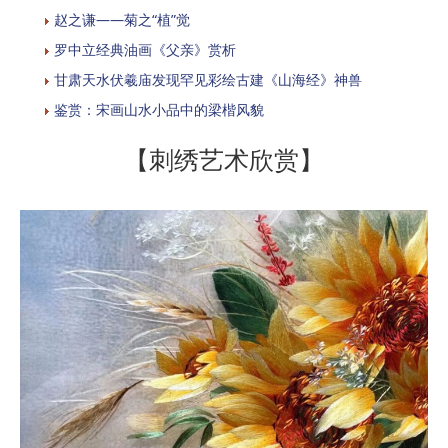
赵之谦——菊之“植”觉
罗中立经典油画《父亲》赏析
甘肃天水伏羲庙发现罕见彩绘古建《山海经》神兽
鉴赏：宋画山水小品中的梁楷风貌
【刺绣艺术欣赏】