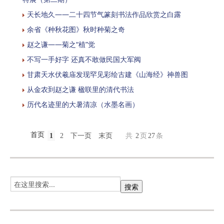
天长地久——二十四节气篆刻书法作品欣赏之白露
余省《种秋花图》秋时种菊之奇
赵之谦——菊之“植”觉
不写一手好字 还真不敢做民国大军阀
甘肃天水伏羲庙发现罕见彩绘古建《山海经》神兽图
从金农到赵之谦 楹联里的清代书法
历代名迹里的大暑清凉（水墨名画）
首页
1
2
下一页
末页
共
2
页
27
条