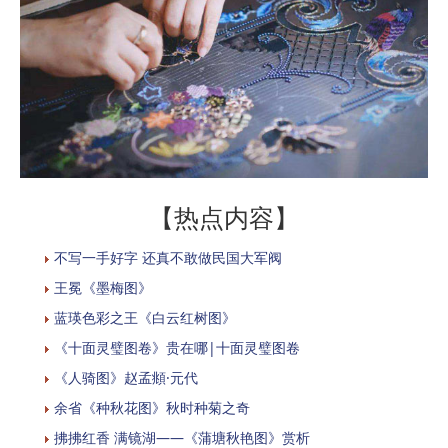
【热点内容】
不写一手好字 还真不敢做民国大军阀
​王冕《墨梅图》
蓝瑛色彩之王《白云红树图》
《十面灵璧图卷》贵在哪|十面灵璧图卷
《人骑图》赵孟頫·元代
余省《种秋花图》秋时种菊之奇
拂拂红香 满镜湖——《蒲塘秋艳图》赏析