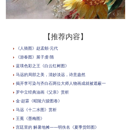
【推荐内容】
《人骑图》赵孟頫·元代
《游春图》展子虔·隋
蓝瑛色彩之王《白云红树图》
马远的局部之美，清妙淡远，诗意盎然
揭开李可染与齐白石两位大师人物画成就被遮蔽一
罗中立经典油画《父亲》赏析
金·赵霖《昭陵六骏图卷》
马远《十二水图》赏析
​王冕《墨梅图》
宫廷里的 解暑地摊——明佚名《夏季货郎图》