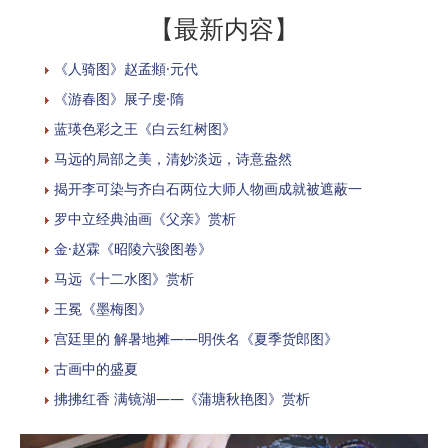
【最新内容】
《人骑图》赵孟頫·元代
《游春图》展子虔·隋
蓝瑛色彩之王《白云红树图》
马远的局部之美，清妙淡远，诗意盎然
揭开李可染与齐白石两位大师人物画成就被遮蔽一
罗中立经典油画《父亲》赏析
金·赵霖《昭陵六骏图卷》
马远《十二水图》赏析
​王冕《墨梅图》
宫廷里的 解暑地摊——明佚名《夏季货郎图》
古画中的盛夏
拂拂红香 满镜湖——《蒲塘秋艳图》赏析