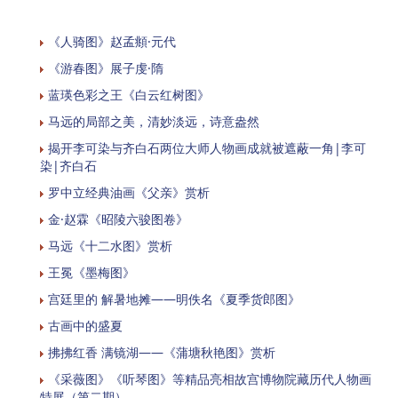
《人骑图》赵孟頫·元代
《游春图》展子虔·隋
蓝瑛色彩之王《白云红树图》
马远的局部之美，清妙淡远，诗意盎然
揭开李可染与齐白石两位大师人物画成就被遮蔽一角|李可
染|齐白石
罗中立经典油画《父亲》赏析
金·赵霖《昭陵六骏图卷》
马远《十二水图》赏析
​王冕《墨梅图》
宫廷里的 解暑地摊——明佚名《夏季货郎图》
古画中的盛夏
拂拂红香 满镜湖——《蒲塘秋艳图》赏析
《采薇图》《听琴图》等精品亮相故宫博物院藏历代人物画
特展（第二期）