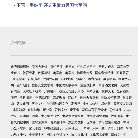
不写一手好字 还真不敢做民国大军阀
友情链接
政府画册设计
学习力测评
研学番茄
新起点
学科思维培养
梦想方程式
家庭教育
小秘书
教育管家
数据营销
趣学街
趣学谷
油画定制网
网络营销传播
家庭教育
高考保研
轻松演讲
中国兰花网
风雅中国
致富经
教育百科
漫谈家风
家庭文化
网
宝岛期刊
世界儿童文学网
中国民间故事网
宝宝成长网
中国酒文化网
天赋教
育前沿
天赋教育研究
八卦晚报
校园文化建设中心
科幻文化
模特文化
教育趋势
研究
主机测评
中华武术网
艺术教育
忆西湖
国际教育观察
国际经济瞭望
作文评
论
茶文化网
历史文化
学习型校园文化
高考季
中华人物谱
思维谷
股票投资知识
地理知识
科技前沿
玩中学
爱情文化
魔玉米
家庭教育顶层设计
思维训练
小说
大全
余建祥工作室
中小学生作文
世界童话故事网
世界休闲文化网
故事都市
世
界民间故事网
营销策划网
健康生活网
意志力教育
玉米谷
学习型城市建设
学习
力教育智库
家长学院
城市品牌建设
人间仙境
千岛湖
人间天堂
学习力训练
学习
力教育中心
企业培训网
校园文化建设网
民俗文化网
文化艺术传播
戏曲文化网