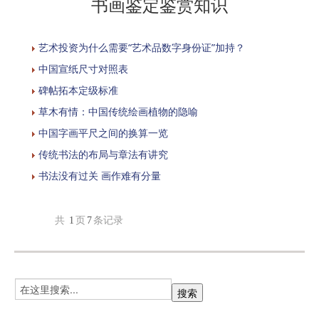
书画鉴定鉴赏知识
艺术投资为什么需要“艺术品数字身份证”加持？
中国宣纸尺寸对照表
碑帖拓本定级标准
草木有情：中国传统绘画植物的隐喻
中国字画平尺之间的换算一览
传统书法的布局与章法有讲究
书法没有过关 画作难有分量
共
1
页
7
条记录