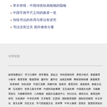
草木有情：中国传统绘画植物的隐喻
中国字画平尺之间的换算一览
传统书法的布局与章法有讲究
书法没有过关 画作难有分量
友情链接
政府画册设计
学习力测评
研学番茄
新起点
学科思维培养
梦想方程式
家庭教育
小秘书
教育管家
数据营销
趣学街
趣学谷
油画定制网
网络营销传播
家庭教育
高考保研
轻松演讲
中国兰花网
风雅中国
致富经
教育百科
漫谈家风
家庭文化
网
宝岛期刊
世界儿童文学网
中国民间故事网
宝宝成长网
中国酒文化网
天赋教
育前沿
天赋教育研究
八卦晚报
校园文化建设中心
科幻文化
模特文化
教育趋势
研究
主机测评
中华武术网
艺术教育
忆西湖
国际教育观察
国际经济瞭望
作文评
论
茶文化网
历史文化
学习型校园文化
高考季
中华人物谱
思维谷
股票投资知识