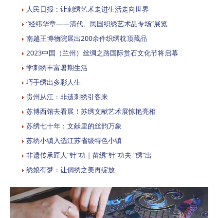
人民日报：让刺绣艺术走进生活走向世界
“经纬华章——清代、民国织绣艺术品专场”展览
南越王博物院展出200余件织绣枕顶藏品
2023中国（兰州）丝绸之路国际赏石文化节将启幕
学刺绣丰富暑期生活
巧手绣出多彩人生
贵州从江：非遗刺绣引客来
苏博西馆去看展！苏绣文献艺术展惊艳亮相
苏绣七十年：文献里的丝韵万象
苏绣小镇入选江苏省级特色小镇
非遗传承匠人“针”功｜苗绣“针”功夫 “绣”出
绣娘有梦：让侗绣之美再绽放