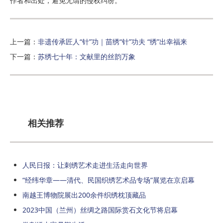
作者和出处，避免无谓的侵权纠纷。
上一篇：
非遗传承匠人“针”功｜苗绣“针”功夫 “绣”出幸福来
下一篇：
苏绣七十年：文献里的丝韵万象
相关推荐
人民日报：让刺绣艺术走进生活走向世界
“经纬华章——清代、民国织绣艺术品专场”展览在京启幕
南越王博物院展出200余件织绣枕顶藏品
2023中国（兰州）丝绸之路国际赏石文化节将启幕