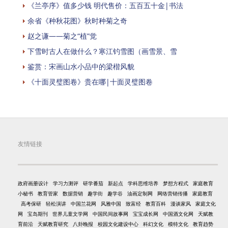
《兰亭序》值多少钱 明代售价：五百五十金|书法
余省《种秋花图》秋时种菊之奇
赵之谦——菊之“植”觉
下雪时古人在做什么？寒江钓雪图（画雪景、雪
鉴赏：宋画山水小品中的梁楷风貌
《十面灵璧图卷》贵在哪|十面灵璧图卷
友情链接
政府画册设计
学习力测评
研学番茄
新起点
学科思维培养
梦想方程式
家庭教育
小秘书
教育管家
数据营销
趣学街
趣学谷
油画定制网
网络营销传播
家庭教育
高考保研
轻松演讲
中国兰花网
风雅中国
致富经
教育百科
漫谈家风
家庭文化
网
宝岛期刊
世界儿童文学网
中国民间故事网
宝宝成长网
中国酒文化网
天赋教
育前沿
天赋教育研究
八卦晚报
校园文化建设中心
科幻文化
模特文化
教育趋势