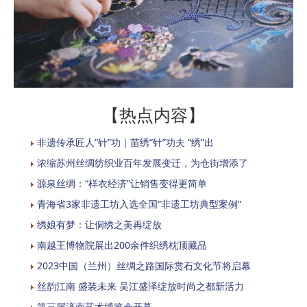
【热点内容】
非遗传承匠人“针”功｜苗绣“针”功夫 “绣”出
浓缩苏州丝绸纺织业百年发展变迁，为仓街增添了
源泉丝绸：“样衣经济”让销售变得更简单
青海省3家非遗工坊入选全国“非遗工坊典型案例”
绣娘有梦：让侗绣之美再绽放
南越王博物院展出200余件织绣枕顶藏品
2023中国（兰州）丝绸之路国际赏石文化节将启幕
丝韵江南 盛装未来 吴江盛泽绽放时尚之都新活力
第三届济南艺术博览会开幕