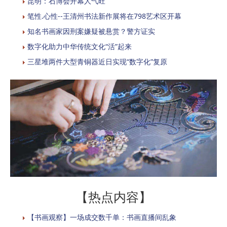
昆明：石博会开幕人气旺
笔性.心性--王清州书法新作展将在798艺术区开幕
知名书画家因刑案嫌疑被悬赏？警方证实
数字化助力中华传统文化“活”起来
三星堆两件大型青铜器近日实现“数字化”复原
【热点内容】
【书画观察】一场成交数千单：书画直播间乱象