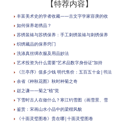
【特荐内容】
丰富美术史的学者收藏——古文字学家容庚的收
如何保养老绣品？
苏绣装裱与苏绣保养：手工刺绣装裱与刺绣保养
织绣藏品的保养窍门
洗涤真丝绸衣服及用品妙法
艺术投资为什么需要“艺术品数字身份证”加持
《兰亭序》值多少钱 明代售价：五百五十金|书法
余省《种秋花图》秋时种菊之奇
赵之谦——菊之“植”觉
下雪时古人在做什么？寒江钓雪图（画雪景、雪
鉴赏：宋画山水小品中的梁楷风貌
《十面灵璧图卷》贵在哪|十面灵璧图卷