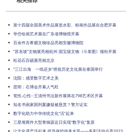
相关推荐
第十四届全国美术作品展览水彩、粉画作品展在合肥开幕
华嵒绘画艺术展在广东省博物馆开幕
百余件古希腊文物珍品亮相安徽博物院
“苏东坡”文物展亮相杭州 国宝级文物《斗浆图》领衔开展
松花石百砚展亮相北京
“三江出海 一纸还乡”侨批历史文化展在泰国举行
沈阳：感受数字艺术之美
昆明：石博会开幕人气旺
笔性.心性--王清州书法新作展将在798艺术区开幕
知名书画家因刑案嫌疑被悬赏？警方证实
数字化助力中华传统文化“活”起来
三星堆两件大型青铜器近日实现“数字化”复原
让文化遗产活起来 提升保护传承水平——多彩活动点亮2023