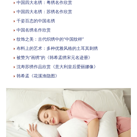
中国四大名绣：粤绣名作欣赏
中国四大名绣：苏绣名作欣赏
千姿百态的中国名绣
中国名绣名作欣赏
纹饰之美：古代织绣中的“中国纹样”
布料上的艺术：多种优雅风格的土耳其刺绣
被赞为“画绣”的《韩希孟绣宋元名迹册》
沈寿苏绣作品欣赏《意大利皇后爱丽娜像》
韩希孟《花溪渔隐图》