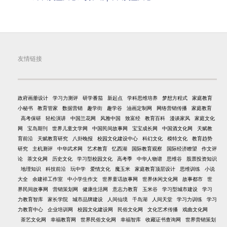
友情链接
政府画册设计
学习力测评
研学番茄
新起点
学科思维培养
梦想方程式
家庭教育
小秘书
教育管家
数据营销
趣学街
趣学谷
油画定制网
网络营销传播
家庭教育
高考保研
轻松演讲
中国兰花网
风雅中国
致富经
教育百科
漫谈家风
家庭文化
网
宝岛期刊
世界儿童文学网
中国民间故事网
宝宝成长网
中国酒文化网
天赋教
育前沿
天赋教育研究
八卦晚报
校园文化建设中心
科幻文化
模特文化
教育趋势
研究
主机测评
中华武术网
艺术教育
忆西湖
国际教育观察
国际经济瞭望
作文评
论
茶文化网
历史文化
学习型校园文化
高考季
中华人物谱
思维谷
股票投资知识
地理知识
科技前沿
玩中学
爱情文化
魔玉米
家庭教育顶层设计
思维训练
小说
大全
余建祥工作室
中小学生作文
世界童话故事网
世界休闲文化网
故事都市
世
界民间故事网
营销策划网
健康生活网
意志力教育
玉米谷
学习型城市建设
学习
力教育智库
家长学院
城市品牌建设
人间仙境
千岛湖
人间天堂
学习力训练
学习
力教育中心
企业培训网
校园文化建设网
民俗文化网
文化艺术传播
戏曲文化网
茶艺文化网
幸福教育网
世界民俗文化网
幸福智库
收藏证书查询网
世界营销策划