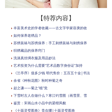
【特荐内容】
丰富美术史的学者收藏——古文字学家容庚的收
如何保养老绣品？
苏绣装裱与苏绣保养：手工刺绣装裱与刺绣保养
织绣藏品的保养窍门
洗涤真丝绸衣服及用品妙法
艺术投资为什么需要“艺术品数字身份证”加持
《兰亭序》值多少钱 明代售价：五百五十金|书法
余省《种秋花图》秋时种菊之奇
赵之谦——菊之“植”觉
下雪时古人在做什么？寒江钓雪图（画雪景、雪
鉴赏：宋画山水小品中的梁楷风貌
《十面灵璧图卷》贵在哪|十面灵璧图卷