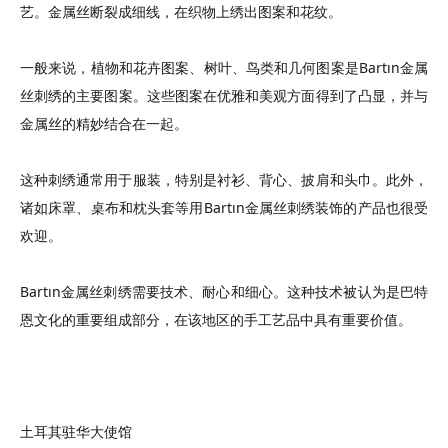
艺。金属丝断裂成细线，在织物上绣出图案和花纹。
一般来说，植物和花卉图案、树叶、鸟类和几何图案是
Bartın
金属
丝刺绣
的主要图案。这些图案在优雅和美观方面得到了凸显，并与
金属丝的精妙结合在一起。
这种刺绣通常用于服装，特别是衬衫、背心、披肩和头巾。此外，
诸如床罩、桌布和枕头套等用
Bartın
金属丝刺绣
装饰的产品也很受
欢迎。
Bartın
金属丝刺绣
需要技术、耐心和细心。这种技术被认为是
巴特
恩
文化的重要组成部分，在该地区的手工艺品中具有重要价值。
土耳其驻华大使馆