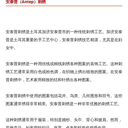
安泰普（
Antep
）
刺绣
安泰普刺绣是土耳其加济安泰普市的一种传统刺绣工艺。加济安泰
普是土耳其重要的手工艺中心，
安泰普
刺绣技艺精湛，尤其是在妇
女中。
安泰普刺绣是一种用丝线或棉线刺绣各种图案的装饰工艺。这种刺
绣工艺通常采用白色或粉色调，在织物上绣出细致的图案。在
安泰
普
刺绣中，艺术家用精致的结和针绣出各种图案。
安泰普
刺绣中使用的图案包括花卉、鸟类、几何图形和符号。这些
图案通常绣得非常精美。
安泰普
刺绣是一种非常优雅的刺绣工艺。
这种刺绣通常用于服装，特别是婚纱、头巾、背心和披肩。然而，
装饰产品，如家用纺织品、床罩、桌布和枕套也很受欢迎。