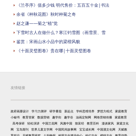
《兰亭序》值多少钱 明代售价：五百五十金|书法
余省《种秋花图》秋时种菊之奇
赵之谦——菊之“植”觉
下雪时古人在做什么？寒江钓雪图（画雪景、雪
鉴赏：宋画山水小品中的梁楷风貌
《十面灵璧图卷》贵在哪|十面灵璧图卷
友情链接
政府画册设计
学习力测评
研学番茄
新起点
学科思维培养
梦想方程式
家庭教育
小秘书
教育管家
数据营销
趣学街
趣学谷
油画定制网
网络营销传播
家庭教育
高考保研
轻松演讲
中国兰花网
风雅中国
致富经
教育百科
漫谈家风
家庭文化
网
宝岛期刊
世界儿童文学网
中国民间故事网
宝宝成长网
中国酒文化网
天赋教
育前沿
天赋教育研究
八卦晚报
校园文化建设中心
科幻文化
模特文化
教育趋势