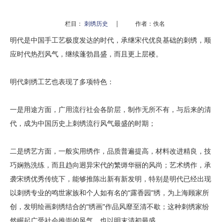
栏目：
刺绣历史
|
作者：佚名
明代是中国手工艺极度发达的时代，承继宋代优良基础的刺绣，顺
应时代热烈风气，继续蓬勃昌盛，而且更上层楼。
明代刺绣工艺也表现了多项特色：
一是用途方面，广用流行社会各阶层，制作无所不有，与后来的清
代，成为中国历史上刺绣流行风气最盛的时期；
二是绣艺方面，一般实用绣作，品质普遍提高，材料改进精良，技
巧娴熟洗练，而且趋向迥异宋代的繁缛华丽的风尚；艺术绣作，承
袭宋绣优秀传统下，能够推陈出新有新发明，特别是明代已经出现
以刺绣专业的鸣世家族和个人如有名的“露香园”绣，为上海顾家所
创，发明绘画刺绣结合的“绣画”作品风靡至清不歇；这种刺绣家纷
然崛起广受社会推崇的风气，也以明末清初最盛。