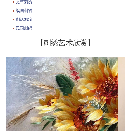
文革刺绣
战国刺绣
刺绣源流
民国刺绣
【刺绣艺术欣赏】