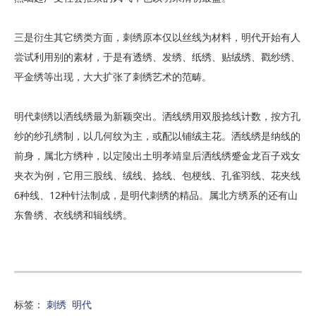
三是衍生其它绣类方面，刺绣原本仅以丝线为材料，明代开始有人
尝试利用别的素材，于是有透绣、发绣、纸绣、贴
绒绣
、
戳纱绣
、
平
金绣
等出现，大大扩张了刺绣艺术的范畴。
明代刺绣以洒线绣最为新颖突出。洒线绣用双股捻线计数，按方孔
纱的纱孔绣制，以几何纹为主，或配以铺绒主花。洒线绣是纳线的
前身，属北方绣种，以定陵出土明孝靖皇后洒线绣蹙金龙百子戏女
夹衣为例，它用三股线、绒线、捻线、包梗线、孔雀羽线、花夹线
6种线、12种针法制成，是明代刺绣的精品。属北方绣系的还有山
东鲁绣、衣线绣和辑线绣。
标签：
刺绣
明代