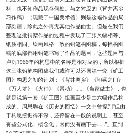
料，也不知作品现存何处。与之对应的《背井离乡
习作稿》（现藏于中国美术馆）则是这幅作品的局
部刻画，除此之外再无其他作品面世。但是在我们
整理这批捐赠作品的过程中发现了三张尺幅相等、
纸质相同、绘画风格一致的铅笔构图稿，每幅构图
稿的底部都用铅笔书写了作品的题目，这些题目与
卢沉1966年的构思中的名称是相对应的，所以根据
这三张铅笔构图稿我们或许可以还原第一套《矿工
图》构思之初的计划：《背井离乡》《地狱之门》
《万人坑》《火种》《暴动》……《当家做主》，也
就是说第一套《矿工图》组画至少是由六幅作品构
成的。周思聪在《历史的回忆》一文中曾提到“但由
于构思挖掘得不深，还停留在一般的说明上，甚至
有些公式化、概念化，因而没有画下去……”。直到