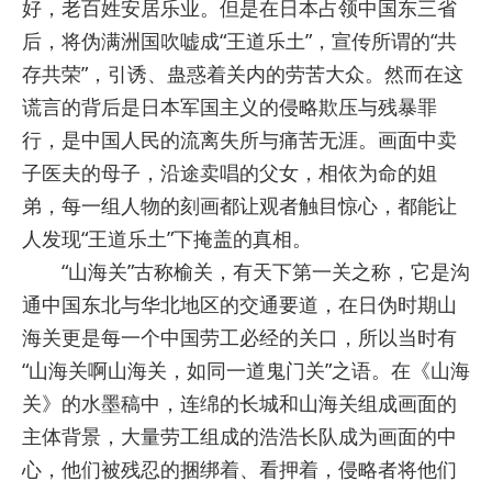
好，老百姓安居乐业。但是在日本占领中国东三省
后，将伪满洲国吹嘘成“王道乐土”，宣传所谓的“共
存共荣”，引诱、蛊惑着关内的劳苦大众。然而在这
谎言的背后是日本军国主义的侵略欺压与残暴罪
行，是中国人民的流离失所与痛苦无涯。画面中卖
子医夫的母子，沿途卖唱的父女，相依为命的姐
弟，每一组人物的刻画都让观者触目惊心，都能让
人发现“王道乐土”下掩盖的真相。
“山海关”古称榆关，有天下第一关之称，它是沟
通中国东北与华北地区的交通要道，在日伪时期山
海关更是每一个中国劳工必经的关口，所以当时有
“山海关啊山海关，如同一道鬼门关”之语。在《山海
关》的水墨稿中，连绵的长城和山海关组成画面的
主体背景，大量劳工组成的浩浩长队成为画面的中
心，他们被残忍的捆绑着、看押着，侵略者将他们