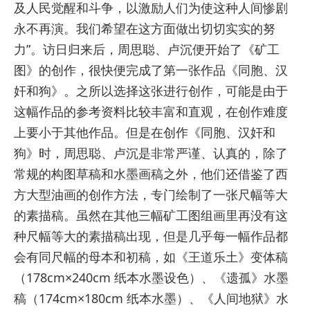
及人民觉醒和斗争，以激励人们为使这种人间惨剧
永不再演。我们希望在这方面做出切切实实的努
力”。访日归来后，周思聪、卢沉便开始了《矿工
图》的创作，很快便完成了第一张作品《同胞、汉
奸和狗》。之所以选择这张进行创作，可能是由于
这幅作品的参考资料比较丰富和直观，在创作难度
上要小于其他作品。但是在创作《同胞、汉奸和
狗》时，周思聪、卢沉是非常严谨、认真的，除了
常规的构图草稿和水墨画稿之外，他们还借鉴了西
方大型油画的创作方法，专门绘制了一张尺幅等大
的素描稿。虽然在其他三幅矿工图组画里再没有这
种尺幅等大的素描稿出现，但是几乎每一幅作品都
会有同尺幅的母本和初稿，如《王道乐土》变体稿
（178cm×240cm 纸本水墨设色）、《遗孤》水墨
稿（174cm×180cm 纸本水墨）、《人间地狱》水