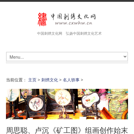
中国刺绣文化网 弘扬中国刺绣文化艺术
当前位置：
主页
>
刺绣文化
>
名人轶事
>
周思聪、卢沉《矿工图》组画创作始末