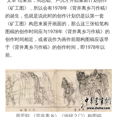
“文革”结束后，周思聪、卢沉才开始重新计划创作
《矿工图》，所以会有1978年《背井离乡习作稿》
的诞生，也就是说此时的创作计划仍是以第一套
《矿工图》构思来展开画面的，那么这三张铅笔构
图稿的创作时间应与1978年《背井离乡习作稿》的
创作时间相近，或者说作为画作前期构图稿应该早
于《背井离乡习作稿》的创作时间，即1978年以
前。
周思聪 《背井离乡》《地狱之门》构图稿