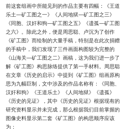
前这套组画中所能见到的作品主要有四幅：《王道
乐土—矿工图之一》《人间地狱—矿工图之三》
《同胞、汉奸和狗—矿工图之五》《遗孤—矿工图
之六》。除此之外，便是周思聪、卢沉为了创作
《矿工图》而绘制的大量手稿，特别是在此次捐赠
的手稿中，我们发现了三件画面构图较为完整的
《山海关—矿工图之二》画稿，这为我们进一步了
解《矿工图》构思脉络提供了第一手材料。周思聪
在文章《历史的启示》中提到《矿工图》组画原构
思为九幅巨制，文中涉及的作品名称有：《同胞、
汉奸和狗》《王道乐土》《人间地狱》《遗孤》
《历史的见证》，其中《历史的见证》根据现有的
研究资料显示并未完成，那么根据我们目前掌握的
图像史料显示第二套《矿工图》的构思顺序应该
为：