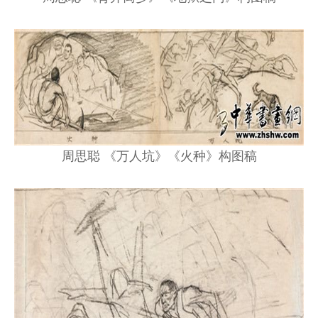
周思聪 《万人坑》《火种》构图稿