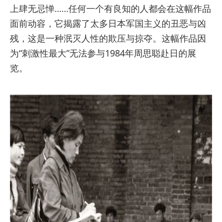
上肆无忌惮……任何一个有良知的人都会在这幅作品
面前动容，它揭露了太多日本军国主义的丑恶与凶
残，这是一种泯灭人性的欺压与掠夺。这幅作品因
为“刺激性最大”无法参与1984年周思聪赴日的展
览。