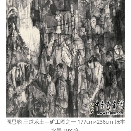
周思聪 王道乐土—矿工图之一 177cm×236cm 纸本
水墨 1982年