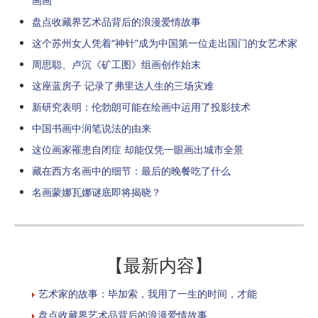
画画
盘点收藏界艺术品背后的浪漫爱情故事
这个苏州女人凭着“神针”成为中国第一位走出国门的女艺术家
周思聪、卢沉《矿工图》组画创作始末
这座蓝房子 记录了弗里达人生的三场灾难
新研究表明：伦勃朗可能在绘画中运用了投影技术
中国书画中润笔说法的由来
这位画家罹患自闭症 却能仅凭一眼画出城市全景
藏在西方名画中的细节：最后的晚餐吃了什么
名画蒙娜瓦娜谜底即将揭晓？
【最新内容】
艺术家的故事：毕加索，我用了一生的时间，才能
盘点收藏界艺术品背后的浪漫爱情故事