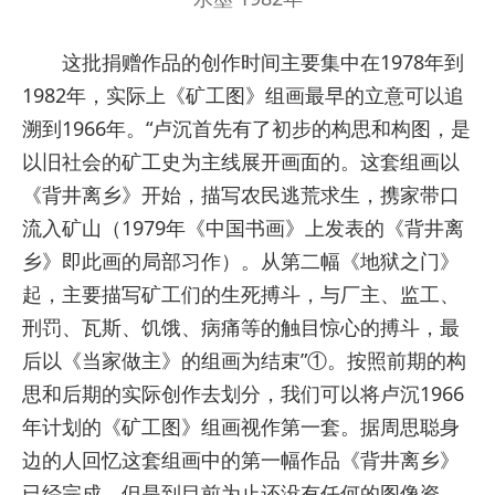
这批捐赠作品的创作时间主要集中在1978年到
1982年，实际上《矿工图》组画最早的立意可以追
溯到1966年。“卢沉首先有了初步的构思和构图，是
以旧社会的矿工史为主线展开画面的。这套组画以
《背井离乡》开始，描写农民逃荒求生，携家带口
流入矿山（1979年《中国书画》上发表的《背井离
乡》即此画的局部习作）。从第二幅《地狱之门》
起，主要描写矿工们的生死搏斗，与厂主、监工、
刑罚、瓦斯、饥饿、病痛等的触目惊心的搏斗，最
后以《当家做主》的组画为结束”①。按照前期的构
思和后期的实际创作去划分，我们可以将卢沉1966
年计划的《矿工图》组画视作第一套。据周思聪身
边的人回忆这套组画中的第一幅作品《背井离乡》
已经完成，但是到目前为止还没有任何的图像资