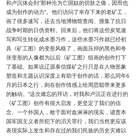
和卢沉体会到“那种沦为亡国奴的切肤之痛，因而也
成为创作的动力”。他们访问了幸存下来的老矿工，
画了很多速写，还去当地博物馆查阅、搜集了抗日
战争时期的日伪资料。回来后，他们将这些炭笔速
写和写生转化成水墨习作，这些水墨习作就已经初
具《矿工图》的变形风格了，画面压抑的黑色和夸
张变形的人像都为以后《矿工图》组画的创作打下
了基础。如果说辽源泰信煤矿之行只是在人物形象
塑造和主题认识深度上有助于创作的话，那么同年6
月的日本之行，则在创作情感上给周思聪带来更多
的触动。“这次难忘的拜访，对我和卢沉正在进行的
《矿工图》创作有很大启发，更坚定了我们的信
念。一个外国人，敢于面对血淋淋的现实，谴责本
国军国主义者所犯下的滔天罪行，我们当然更应该
表现实际上发生和存在过的我们民族的历史灾难以