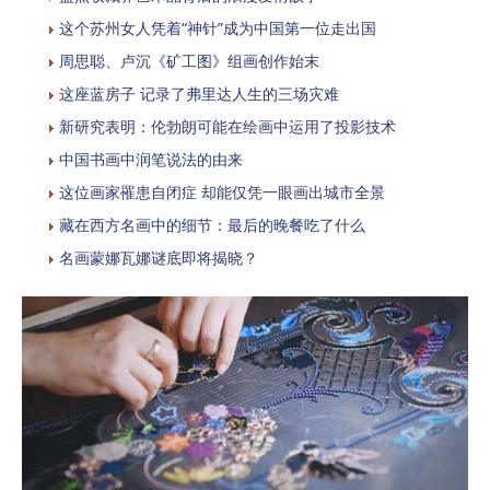
这个苏州女人凭着“神针”成为中国第一位走出国
周思聪、卢沉《矿工图》组画创作始末
这座蓝房子 记录了弗里达人生的三场灾难
新研究表明：伦勃朗可能在绘画中运用了投影技术
中国书画中润笔说法的由来
这位画家罹患自闭症 却能仅凭一眼画出城市全景
藏在西方名画中的细节：最后的晚餐吃了什么
名画蒙娜瓦娜谜底即将揭晓？