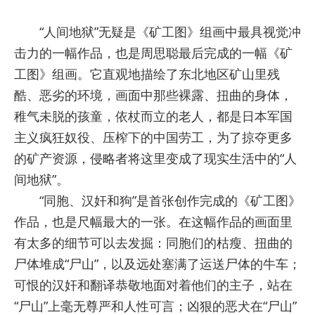
“人间地狱”无疑是《矿工图》组画中最具视觉冲
击力的一幅作品，也是周思聪最后完成的一幅《矿
工图》组画。它直观地描绘了东北地区矿山里残
酷、恶劣的环境，画面中那些裸露、扭曲的身体，
稚气未脱的孩童，依杖而立的老人，都是日本军国
主义疯狂奴役、压榨下的中国劳工，为了掠夺更多
的矿产资源，侵略者将这里变成了现实生活中的“人
间地狱”。
“同胞、汉奸和狗”是首张创作完成的《矿工图》
作品，也是尺幅最大的一张。在这幅作品的画面里
有太多的细节可以去发掘：同胞们的枯瘦、扭曲的
尸体堆成“尸山”，以及远处塞满了运送尸体的牛车；
可恨的汉奸和翻译恭敬地面对着他们的主子，站在
“尸山”上毫无尊严和人性可言；凶狠的恶犬在“尸山”