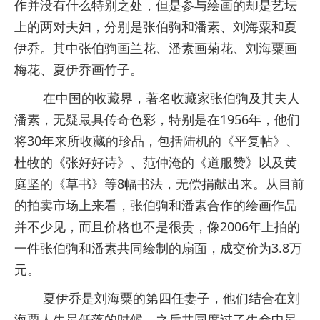
作并没有什么特别之处，但是参与绘画的却是艺坛
上的两对夫妇，分别是张伯驹和潘素、刘海粟和夏
伊乔。其中张伯驹画兰花、潘素画菊花、刘海粟画
梅花、夏伊乔画竹子。
在中国的收藏界，著名收藏家张伯驹及其夫人
潘素，无疑最具传奇色彩，特别是在1956年，他们
将30年来所收藏的珍品，包括陆机的《平复帖》、
杜牧的《张好好诗》、范仲淹的《道服赞》以及黄
庭坚的《草书》等8幅书法，无偿捐献出来。从目前
的拍卖市场上来看，张伯驹和潘素合作的绘画作品
并不少见，而且价格也不是很贵，像2006年上拍的
一件张伯驹和潘素共同绘制的扇面，成交价为3.8万
元。
夏伊乔是刘海粟的第四任妻子，他们结合在刘
海粟人生最低落的时候，之后共同度过了生命中最