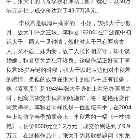
中，张大千的《寄李秋君摩诘山图》镜心，以30万
港元起拍，成交价达到了43.7万港元。
李秋君是镇海巨商家的三小姐，较张大千小数
月，故大千呼之三妹。李秋君1920年在宁波家中初
识大千，两人一见钟情，然此时大千已有两房夫
人，又不忍三妹为妾，故二人虽长相厮守，却不谈
婚嫁，秋君更为之独守终身。这幅作品正好画于李
秋君65岁寿诞的时候，张大千以此表达他对李秋君
的感情。类似的故事在张大千的画作中还有很多，
像《素富贵》是1948年张大千身处上海筹办画展之
时，他寓居挚交李秋君的瓯湘馆，将工笔艳丽变作
写意净墨。李秋君同样也是一位画坛高手，在2004
年上海敬华春季拍卖会上，李秋君的一幅《一枝独
艳》，估价8000元至1.2万元，成交价则达到了9.9
万元。在这幅作品中，张大千为其欣然题词《水龙