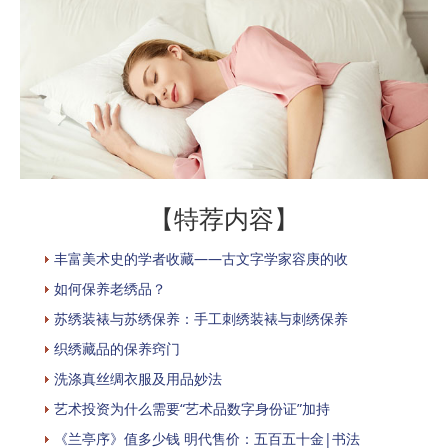
【特荐内容】
丰富美术史的学者收藏——古文字学家容庚的收
如何保养老绣品？
苏绣装裱与苏绣保养：手工刺绣装裱与刺绣保养
织绣藏品的保养窍门
洗涤真丝绸衣服及用品妙法
艺术投资为什么需要“艺术品数字身份证”加持
《兰亭序》值多少钱 明代售价：五百五十金|书法