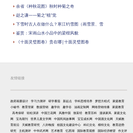
余省《种秋花图》秋时种菊之奇
赵之谦——菊之“植”觉
下雪时古人在做什么？寒江钓雪图（画雪景、雪
鉴赏：宋画山水小品中的梁楷风貌
《十面灵璧图卷》贵在哪|十面灵璧图卷
友情链接
政府画册设计
学习力测评
研学番茄
新起点
学科思维培养
梦想方程式
家庭教育
小秘书
教育管家
数据营销
趣学街
趣学谷
油画定制网
网络营销传播
家庭教育
高考保研
轻松演讲
中国兰花网
风雅中国
致富经
教育百科
漫谈家风
家庭文化
网
宝岛期刊
世界儿童文学网
中国民间故事网
宝宝成长网
中国酒文化网
天赋教
育前沿
天赋教育研究
八卦晚报
校园文化建设中心
科幻文化
模特文化
教育趋势
研究
主机测评
中华武术网
艺术教育
忆西湖
国际教育观察
国际经济瞭望
作文评