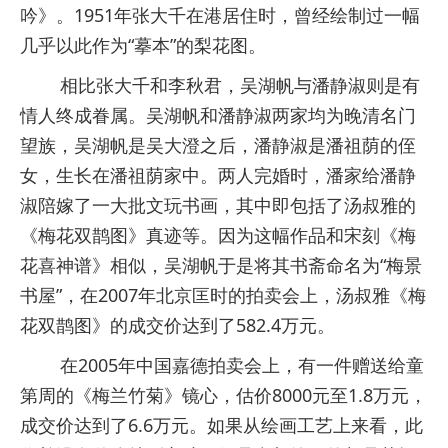
吟》。1951年张大千在港居住时，曾经绘制过一幅
几乎以此作为“摹本”的梨花图。
相比张大千和李秋君，吴湖帆与潘静淑则是有
情人终成眷属。吴湖帆和潘静淑两家均为晚清名门
望族，吴湖帆是吴大澄之后，潘静淑是潘祖荫的侄
女，生长在潘祖荫家中。两人完婚时，潘家给潘静
淑陪嫁了一大批文玩书画，其中即包括了汤叔雅的
《梅花双鹊图》真迹等。因为这幅作品和宋刻《梅
花喜神谱》相似，吴湖帆于是将其书斋命名为“梅景
书屋”，在2007年北京匡时的拍卖会上，汤叔雅《梅
花双鹊图》的成交价达到了582.4万元。
在2005年中国嘉德拍卖会上，有一件赠送给童
第周的《梅兰竹菊》镜心，估价8000元至1.8万元，
成交价达到了6.6万元。如果从绘画工艺上来看，此