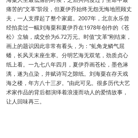
痛苦的“文革”阶段，但夏伊乔始终无怨无悔地照顾丈
夫，一人支撑起了整个家庭。2007年，北京永乐曾
经拍卖过一幅刘海粟和夏伊乔在1978年创作的《苍
松》立轴，成交价为6.72万元。时值“文革”刚结束，
画上的题识因此非常有看头，为：“虬角龙鳞气屈
蟠，长风天末座生寒。分明艺海无双笔，劲质贞心
纸上看。一九七八年四月，夏伊乔画苍松，墨色淋
漓，遂为点染，并赋诗写之隙纸。刘海粟在存天戏
海之楼，年方八十三岁。”由此可见。很多历代大艺
术家作品的背后都演绎着浪漫而动人的爱情故事，
让人回味再三。