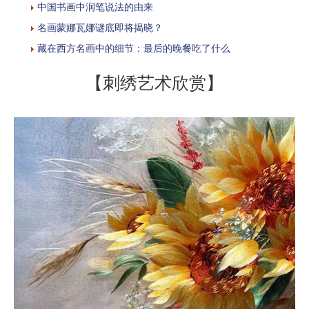
中国书画中润笔说法的由来
名画蒙娜瓦娜谜底即将揭晓？
藏在西方名画中的细节：最后的晚餐吃了什么
【刺绣艺术欣赏】