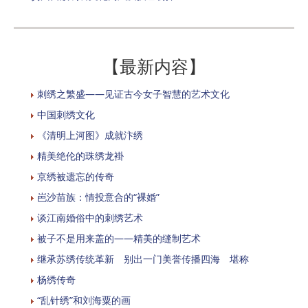
【最新内容】
刺绣之繁盛——见证古今女子智慧的艺术文化
中国刺绣文化
《清明上河图》成就汴绣
精美绝伦的珠绣龙褂
京绣被遗忘的传奇
岜沙苗族：情投意合的“裸婚”
谈江南婚俗中的刺绣艺术
被子不是用来盖的——精美的缝制艺术
继承苏绣传统革新 别出一门美誉传播四海 堪称
杨绣传奇
“乱针绣”和刘海粟的画