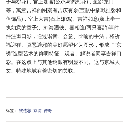
子与桃花)，官上加官(公鸡与鸡冠花)，鱼跳龙门
等，寓意吉祥的图案有吉庆有余(宝瓶中插戟挂磬和
鱼饰品)，室上大吉(石上雄鸡)、吉祥如意(象上坐一
执如意的童子)、刘海洒钱、喜相逢(两只喜鹊)等件
件注重口彩，通过谐音、会意、比喻的手法，将祈
福迎祥、驱恶避邪的美好愿望化为图形，形成了“京
绣”造型艺术的鲜明特征，观者、解说者同享吉祥口
彩。在这点上与其他绣派有明显不同。这与京城人
文、特殊地域有着密切的关联。
标签：
被遗忘
京绣
传奇