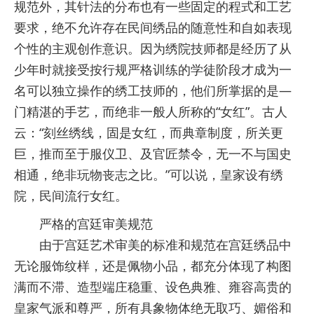
规范外，其针法的分布也有一些固定的程式和工艺
要求，绝不允许存在民间绣品的随意性和自如表现
个性的主观创作意识。因为绣院技师都是经历了从
少年时就接受按行规严格训练的学徒阶段才成为一
名可以独立操作的绣工技师的，他们所掌据的是—
门精湛的手艺，而绝非一般人所称的“女红”。古人
云：“刻丝绣线，固是女红，而典章制度，所关更
巨，推而至于服仪卫、及官匠禁令，无一不与国史
相通，绝非玩物丧志之比。”可以说，皇家设有绣
院，民间流行女红。
严格的宫廷审美规范
由于宫廷艺术审美的标准和规范在宫廷绣品中
无论服饰纹样，还是佩物小品，都充分体现了构图
满而不滞、造型端庄稳重、设色典雅、雍容高贵的
皇家气派和尊严，所有具象物体绝无取巧、媚俗和