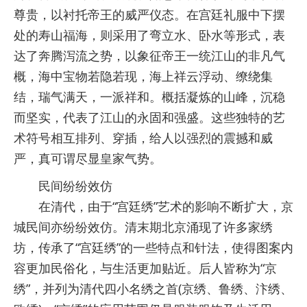
尊贵，以衬托帝王的威严仪态。在宫廷礼服中下摆
处的寿山福海，则采用了弯立水、卧水等形式，表
达了奔腾泻流之势，以象征帝王一统江山的非凡气
概，海中宝物若隐若现，海上祥云浮动、缭绕集
结，瑞气满天，一派祥和。概括凝炼的山峰，沉稳
而坚实，代表了江山的永固和强盛。这些独特的艺
术符号相互排列、穿插，给人以强烈的震撼和威
严，真可谓尽显皇家气势。
民间纷纷效仿
在清代，由于“宫廷绣”艺术的影响不断扩大，京
城民间亦纷纷效仿。清末期北京涌现了许多家绣
坊，传承了“宫廷绣”的一些特点和针法，使得图案内
容更加民俗化，与生活更加贴近。后人皆称为“京
绣”，并列为清代四小名绣之首(京绣、鲁绣、汴绣、