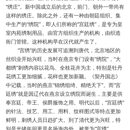
“绣庄”。新中国成立后的北京，前门、朝外一带尚有
这样的绣庄。除此之外，还有一种由朝廷组织、集
中生产的“绣院”，即人们所称的“宫廷绣”，是专为皇
室内苑绣制用品、由官方组织生产的机构，由织造
衙门管辖。这种机构早在汉代就产生了。
“宫绣”的历史发展可追溯到唐代，北京地区的
丝织业开始兴旺，当时在燕京专门设有“绣院”，“大
都绣”刺绣内容以花鸟、全枝花卉为主，特别是牡丹
花绣工更加细腻，花样也更加新颖。《契丹国志》
中记载，当时的燕京“锦绣组绮、精绝天下”。而“宫
廷绣”就是因辽代在燕京设立绣院而诞生，主要是供
奉宫廷、帝王、侯爵服饰之用。明代以后，“宫廷绣”
的针法、技艺、用工、用料、纹样图式等特点更加
鲜明，刺绣人员日趋扩大。到了清代更为兴旺，特
别是光绪年间更是名扬海内外，被誉为“宫绣”。