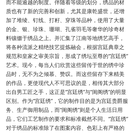
而不能逾越的制度。伴随着等级的划分，绣品的材
质也有了新的完善和创新，尤其是康乾盛世，还增
加了堆绫、钉线、打籽、穿珠等品种，使用了大量
的金、银、珍珠、珊瑚、孔雀羽毛等奢华的珍奇材
料镶缀于绣品之上。并汇集了江南等地绣艺高手，
将各种流派之精绝技艺提炼融会，根据宫廷典章之
规范和皇家之审美宗旨，形成了绣坛至尊的“宫廷绣”
艺术。现今，每当人们欣赏这些留传于世的绣中珍
品时，无不为之倾慕、赞叹。而这些留存下来精美
的作品，更使现代人不可思议的是，相传其大部分
出自男工匠之手，这正是“宫廷绣”与“闺阁绣”的明显
区别。作为“宫廷绣”，它的制作目的是为宫廷贵爵服
务、生产御用制品，而“闺阁绣”则是个人生活日用
品，它们工艺制作的要求和标准截然不同。“宫廷绣”
对于绣品的标准除了在图案内容、色彩上有严格的