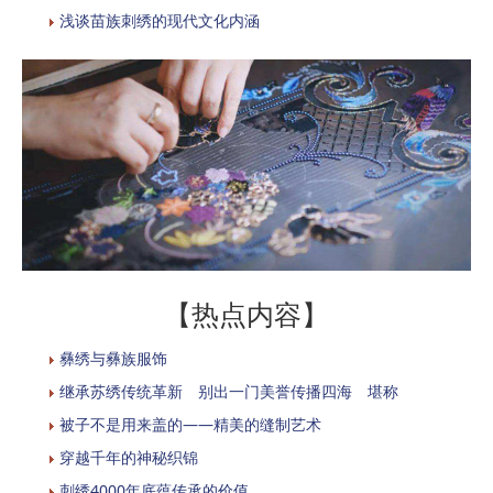
浅谈苗族刺绣的现代文化内涵
【热点内容】
彝绣与彝族服饰
继承苏绣传统革新 别出一门美誉传播四海 堪称
被子不是用来盖的——精美的缝制艺术
穿越千年的神秘织锦
刺绣4000年底蕴传承的价值