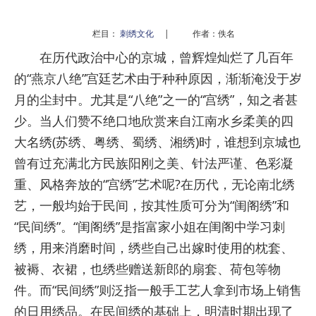
栏目：
刺绣文化
|
作者：佚名
在历代政治中心的京城，曾辉煌灿烂了几百年
的“燕京八绝”宫廷艺术由于种种原因，渐渐淹没于岁
月的尘封中。尤其是“八绝”之一的“宫绣”，知之者甚
少。当人们赞不绝口地欣赏来自江南水乡柔美的四
大名绣(苏绣、粤绣、蜀绣、湘绣)时，谁想到京城也
曾有过充满北方民族阳刚之美、针法严谨、色彩凝
重、风格奔放的“宫绣”艺术呢?在历代，无论南北绣
艺，一般均始于民间，按其性质可分为“闺阁绣”和
“民间绣”。“闺阁绣”是指富家小姐在闺阁中学习刺
绣，用来消磨时间，绣些自己出嫁时使用的枕套、
被褥、衣裙，也绣些赠送新郎的扇套、荷包等物
件。而“民间绣”则泛指一般手工艺人拿到市场上销售
的日用绣品。在民间绣的基础上，明清时期出现了