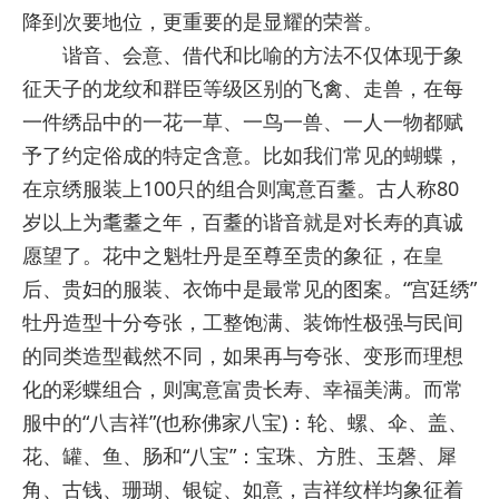
降到次要地位，更重要的是显耀的荣誉。
谐音、会意、借代和比喻的方法不仅体现于象
征天子的龙纹和群臣等级区别的飞禽、走兽，在每
一件绣品中的一花一草、一鸟一兽、一人一物都赋
予了约定俗成的特定含意。比如我们常见的蝴蝶，
在京绣服装上100只的组合则寓意百耋。古人称80
岁以上为耄耋之年，百耋的谐音就是对长寿的真诚
愿望了。花中之魁牡丹是至尊至贵的象征，在皇
后、贵妇的服装、衣饰中是最常见的图案。“宫廷绣”
牡丹造型十分夸张，工整饱满、装饰性极强与民间
的同类造型截然不同，如果再与夸张、变形而理想
化的彩蝶组合，则寓意富贵长寿、幸福美满。而常
服中的“八吉祥”(也称佛家八宝)：轮、螺、伞、盖、
花、罐、鱼、肠和“八宝”：宝珠、方胜、玉磬、犀
角、古钱、珊瑚、银锭、如意，吉祥纹样均象征着