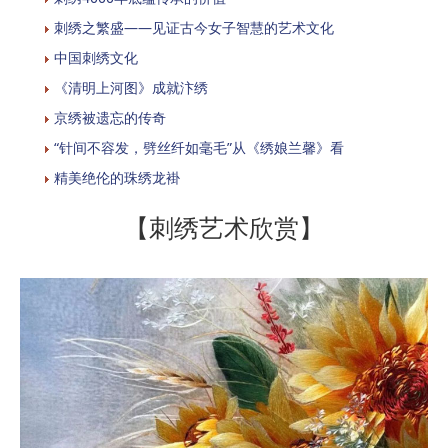
刺绣之繁盛——见证古今女子智慧的艺术文化
中国刺绣文化
《清明上河图》成就汴绣
京绣被遗忘的传奇
“针间不容发，劈丝纤如毫毛”从《绣娘兰馨》看
精美绝伦的珠绣龙褂
【刺绣艺术欣赏】