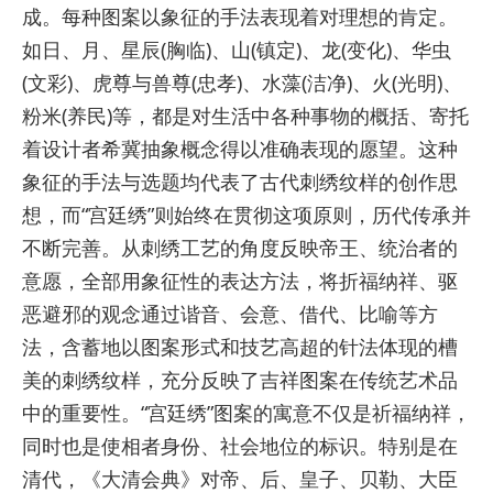
成。每种图案以象征的手法表现着对理想的肯定。
如日、月、星辰(胸临)、山(镇定)、龙(变化)、华虫
(文彩)、虎尊与兽尊(忠孝)、水藻(洁净)、火(光明)、
粉米(养民)等，都是对生活中各种事物的概括、寄托
着设计者希冀抽象概念得以准确表现的愿望。这种
象征的手法与选题均代表了古代刺绣纹样的创作思
想，而“宫廷绣”则始终在贯彻这项原则，历代传承并
不断完善。从刺绣工艺的角度反映帝王、统治者的
意愿，全部用象征性的表达方法，将折福纳祥、驱
恶避邪的观念通过谐音、会意、借代、比喻等方
法，含蓄地以图案形式和技艺高超的针法体现的槽
美的刺绣纹样，充分反映了吉祥图案在传统艺术品
中的重要性。“宫廷绣”图案的寓意不仅是祈福纳祥，
同时也是使相者身份、社会地位的标识。特别是在
清代，《大清会典》对帝、后、皇子、贝勒、大臣