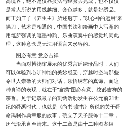
高境界，绝不是仅靠技法与经验去完成，也不仅仅
是常人所说的用线越细、套色越多，就是好绣品。
而正如庄子《养生主》所述庖丁，“以心神的运用”来
操刀，艺术是相通的，中国书法和绘画中大写意的
用笔所强调的笔墨神韵、乐曲演奏中的感觉均同此
理，这种意念是无法用语言来形容的。
图必有意 意必吉祥
当面对博物馆展示的优秀宫廷绣珍品时，人们
可以体验到心旷神怡的美妙感受，穿越时空与那些
令世人崇敬的大师们对话，领悟绣艺的真谛。而这
种真谛的表现，就在于“宫绣”图必有意、纹必吉祥的
宗旨。见于记载最早的刺绣活动发生在公元前21世
纪的舜禹时代，也就是《尚书·虞书》所说的关于舜
命禹制作典章服的故事，确立了天子服饰十二章，
历代沿承直至清末。这十二章是由十二种图案组