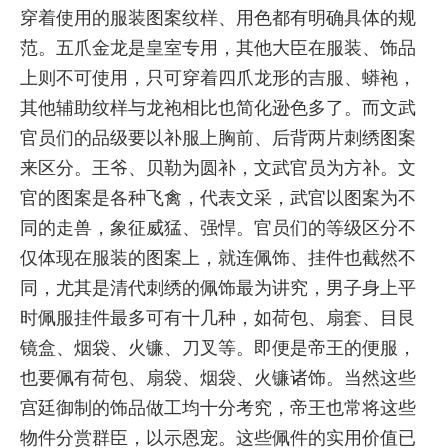
穿着使用的服装图案纹样、用色都有明确具体的规
范。五爪金龙是皇室专用，其他大臣在服装、饰品
上则不可使用，只可穿着四爪龙形的吉服、蟒袍，
其他辅助纹样与龙袍相比也简化逊色多了。而文武
官员们的品级要以补服上胸前、后背两片刺绣图案
来区分。王爷、贝勒为圆补，文武官员为方补。文
官的图案是各种飞禽，代表文采，武官以图案为不
同的走兽，象征威猛、强悍。官员们的等级区分不
仅体现在服装的图案上，就连佩饰、挂件也截然不
同，尤其是清代刺绣的佩饰最为讲究，男子身上平
时佩服挂件最多可有十几种，如荷包、扇套、目艮
镜盒、烟袋、火镰、刀叉等。即便是帝王的便服，
也要佩有荷包、扇袋、烟袋、火镰诸饰。当然这些
宫廷御制的饰品做工均十分考究，帝王也常将这些
物件分赏群臣，以示恩宠。这些佩件的实用价值已