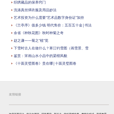
织绣藏品的保养窍门
洗涤真丝绸衣服及用品妙法
艺术投资为什么需要“艺术品数字身份证”加持
《兰亭序》值多少钱 明代售价：五百五十金|书法
余省《种秋花图》秋时种菊之奇
赵之谦——菊之“植”觉
下雪时古人在做什么？寒江钓雪图（画雪景、雪
鉴赏：宋画山水小品中的梁楷风貌
《十面灵璧图卷》贵在哪|十面灵璧图卷
友情链接
政府画册设计
学习力测评
研学番茄
新起点
学科思维培养
梦想方程式
家庭教育