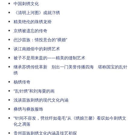
中国刺绣文化
《清明上河图》成就汴绣
精美绝伦的珠绣龙褂
京绣被遗忘的传奇
岜沙苗族：情投意合的“裸婚”
谈江南婚俗中的刺绣艺术
被子不是用来盖的——精美的缝制艺术
继承苏绣传统革新 别出一门美誉传播四海 堪称国宝的乱针
绣
杨绣传奇
“乱针绣”和刘海粟的画
浅谈苗族刺绣的现代文化内涵
彝绣与彝族服饰
“针间不容发，劈丝纤如毫毛”从《绣娘兰馨》看叹如今刺绣文
化之凋落
贵州苗族刺绣文化内涵及技艺初探