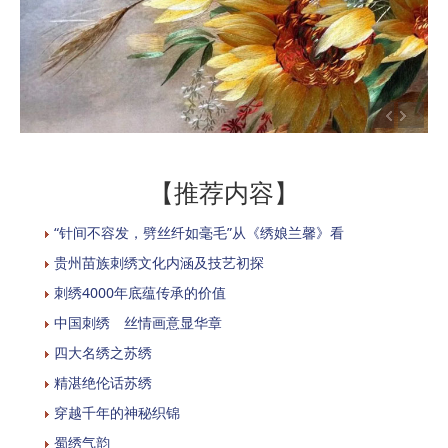
【推荐内容】
“针间不容发，劈丝纤如毫毛”从《绣娘兰馨》看
贵州苗族刺绣文化内涵及技艺初探
刺绣4000年底蕴传承的价值
中国刺绣 丝情画意显华章
四大名绣之苏绣
精湛绝伦话苏绣
穿越千年的神秘织锦
蜀绣气韵