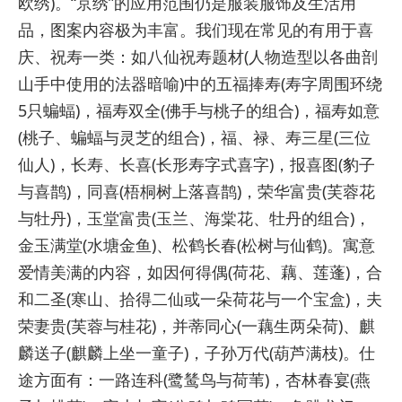
欧绣)。“京绣”的应用范围仍是服装服饰及生活用
品，图案内容极为丰富。我们现在常见的有用于喜
庆、祝寿一类：如八仙祝寿题材(人物造型以各曲剖
山手中使用的法器暗喻)中的五福捧寿(寿字周围环绕
5只蝙蝠)，福寿双全(佛手与桃子的组合)，福寿如意
(桃子、蝙蝠与灵芝的组合)，福、禄、寿三星(三位
仙人)，长寿、长喜(长形寿字式喜字)，报喜图(豹子
与喜鹊)，同喜(梧桐树上落喜鹊)，荣华富贵(芙蓉花
与牡丹)，玉堂富贵(玉兰、海棠花、牡丹的组合)，
金玉满堂(水塘金鱼)、松鹤长春(松树与仙鹤)。寓意
爱情美满的内容，如因何得偶(荷花、藕、莲蓬)，合
和二圣(寒山、拾得二仙或一朵荷花与一个宝盒)，夫
荣妻贵(芙蓉与桂花)，并蒂同心(一藕生两朵荷)、麒
麟送子(麒麟上坐一童子)，子孙万代(葫芦满枝)。仕
途方面有：一路连科(鹭鸶鸟与荷苇)，杏林春宴(燕