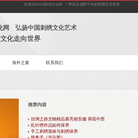
欢迎访问
！带你走进两千年的刺绣艺术世界
中国刺绣文化网
化网 弘扬中国刺绣文化艺术
绣文化走向世界
海外之窗
联系我们
推荐内容
丝绸之路文物精品展亮相安徽 再现中西
乱针绣作品如何保养
手工刺绣装裱与刺绣保养
韩希孟《洗马图》