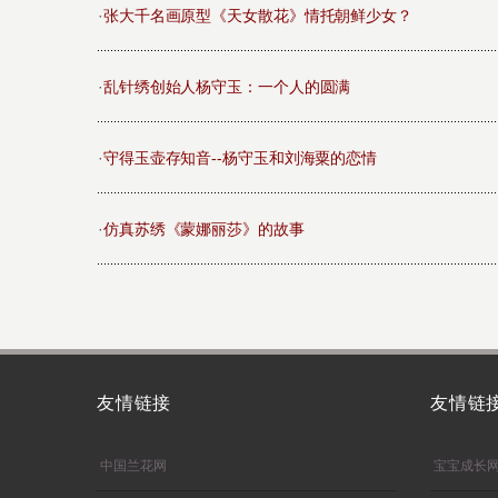
·
张大千名画原型《天女散花》情托朝鲜少女？
·
乱针绣创始人杨守玉：一个人的圆满
·
守得玉壶存知音--杨守玉和刘海粟的恋情
·
仿真苏绣《蒙娜丽莎》的故事
友情链接
友情链
中国兰花网
宝宝成长