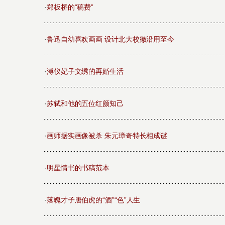
·
郑板桥的“稿费”
·
鲁迅自幼喜欢画画 设计北大校徽沿用至今
·
溥仪妃子文绣的再婚生活
·
苏轼和他的五位红颜知己
·
画师据实画像被杀 朱元璋奇特长相成谜
·
明星情书的书稿范本
·
落魄才子唐伯虎的“酒”“色”人生