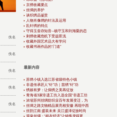
京绣收藏要点
丝绸的养护
谈织绣品鉴赏
人物肖像绣的针法及运用
乱针绣的特点
守得玉壶存知音--杨守玉和刘海粟的恋
刺绣收藏危机下受益匪浅
佚名
收藏外国艺术品大有学问
收藏书画作品的“门道”
佚名
最新内容
佚名
苏绣小镇入选江苏省级特色小镇
非遗传承匠人“针”功｜苗绣“针”功
佚名
绣娘有梦：让侗绣之美再绽放
青海省3家非遗工坊入选全国“非遗工坊
浓缩苏州丝绸纺织业百年发展变迁，为
佚名
丝绸之路文物精品展亮相安徽 再现中西
丝韵江南 盛装未来 吴江盛泽绽放时尚
源泉丝绸：“样衣经济”让销售变得更