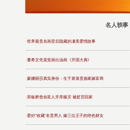
名人轶事
·
世界最贵名画背后隐藏的凄美爱情故事
·
董希文凭直觉画出油画《开国大典》
·
蒙娜丽莎真实身份：生于衰落贵族家嫁富商
·
郑板桥曾命富人开库赈灾 被贬官回家
·
爱好“收藏”名贵男人 嫁三位王子的绝色财女