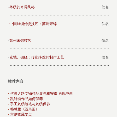
·
粤绣的奇异风格
佚名
·
中国丝绸传统技艺：苏州宋锦
佚名
·
苏州宋锦技艺
佚名
·
素地、倒经：传统缂丝的制作工艺
佚名
推荐内容
丝绸之路文物精品展亮相安徽 再现中西
乱针绣作品如何保养
手工刺绣装裱与刺绣保养
韩希孟《洗马图》
京绣收藏要点