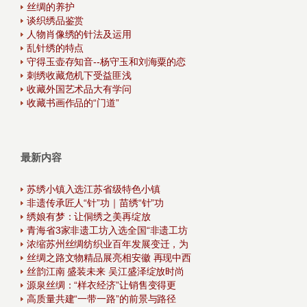
丝绸的养护
谈织绣品鉴赏
人物肖像绣的针法及运用
乱针绣的特点
守得玉壶存知音--杨守玉和刘海粟的恋
刺绣收藏危机下受益匪浅
收藏外国艺术品大有学问
收藏书画作品的“门道”
最新内容
苏绣小镇入选江苏省级特色小镇
非遗传承匠人“针”功｜苗绣“针”功
绣娘有梦：让侗绣之美再绽放
青海省3家非遗工坊入选全国“非遗工坊
浓缩苏州丝绸纺织业百年发展变迁，为
丝绸之路文物精品展亮相安徽 再现中西
丝韵江南 盛装未来 吴江盛泽绽放时尚
源泉丝绸：“样衣经济”让销售变得更
高质量共建“一带一路”的前景与路径