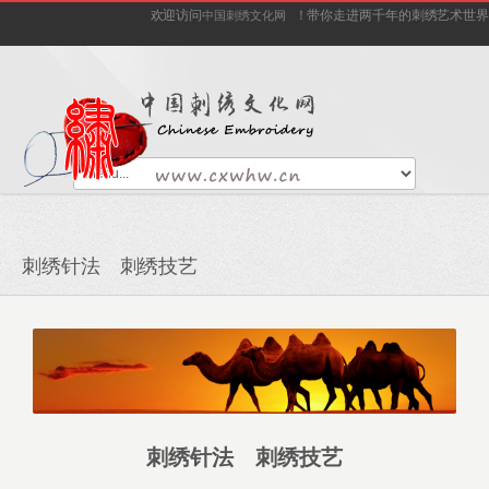
欢迎访问
！带你走进两千年的刺绣艺术世界
中国刺绣文化网
刺绣针法 刺绣技艺
刺绣针法 刺绣技艺