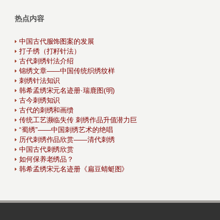
热点内容
中国古代服饰图案的发展
打子绣（打籽针法）
古代刺绣针法介绍
锦绣文章——中国传统织绣纹样
刺绣针法知识
韩希孟绣宋元名迹册·瑞鹿图(明)
古今刺绣知识
古代的刺绣和画缋
传统工艺濒临失传 刺绣作品升值潜力巨
“蜀绣”——中国刺绣艺术的绝唱
历代刺绣作品欣赏——清代刺绣
中国古代刺绣欣赏
如何保养老绣品？
韩希孟绣宋元名迹册《扁豆蜻蜓图》