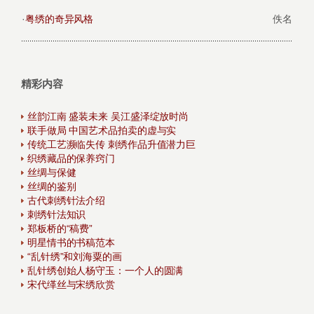
·
粤绣的奇异风格
佚名
精彩内容
丝韵江南 盛装未来 吴江盛泽绽放时尚
联手做局 中国艺术品拍卖的虚与实
传统工艺濒临失传 刺绣作品升值潜力巨
织绣藏品的保养窍门
丝绸与保健
丝绸的鉴别
古代刺绣针法介绍
刺绣针法知识
郑板桥的“稿费”
明星情书的书稿范本
“乱针绣”和刘海粟的画
乱针绣创始人杨守玉：一个人的圆满
宋代缂丝与宋绣欣赏