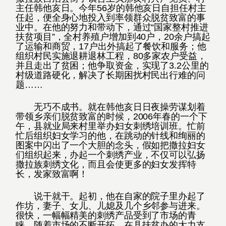
主任韩他亥日。今年56岁的韩他亥日自担任村主
任起，便全身心地投入到率领群众脱贫致富的事
业中。在他的努力和带动下，通过“国家整村推进
扶贫项目”，全村养殖户增加到40户，20余户搞起
了运输和商贸，17户出外搞起了餐饮和服务；他
组织村民实施退耕退林工程，80多家农户受益，
并且走出了贫困；他争取资金，实现了3.2公里的
村级道路硬化，解决了长期困扰村民出行难的问
题……
无巧不成书。就在韩他亥日日夜操劳谋划着
带领乡亲们脱贫致富的时候，2006年春的一个下
午，县就业局来村里举办妇女刺绣培训班。忙前
忙后组织妇女学习的他，在跳动的针线和绚丽的
图案中闪出了一个大胆的念头，假如把撒拉妇女
们组织起来，办起一个刺绣产业，不仅可以弘扬
撒拉族刺绣文化，而且会使更多的妇女发挥特
长，发家致富啊！
说干就干。起初，他在自家的院子里办起了
作坊，妻子、女儿、儿媳及几个乡邻参与进来。
很快，一幅幅精美的刺绣产品受到了市场的青
睐。随着市场的不断开拓，在县扶贫办的大力支