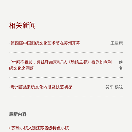
相关新闻
·
第四届中国刺绣文化艺术节在苏州开幕
王建康
·
“针间不容发，劈丝纤如毫毛”从《绣娘兰馨》看叹如今刺
佚
绣文化之凋落
名
·
贵州苗族刺绣文化内涵及技艺初探
吴平 杨竑
最新内容
苏绣小镇入选江苏省级特色小镇