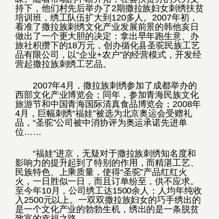
持下，他们村先后举办了2期撒拉族妇女刺绣扶贫
培训班，绣工队伍扩大到120多人。2007年初，
看准了撒拉族刺绣文化产业发展前景的韩他亥日
做出了一个更大胆的决定：拿出早年跑生意、办
旅社积攒下的18万元，创办循化县圣驼民族工艺
品有限公司，以“企业+农户”的经营模式，开发经
营起撒拉族刺绣工艺品。
2007年4月，撒拉族刺绣参加了成都举办的
西部文化产业博览会；同年，参加青海民族文化
旅游节和中国青海国际清真食品博览会；2008年
4月，巨幅刺绣“福娃”被选为北京奥运会受赠礼
品，“圣驼”公司被中消协评为奥运承诺先进单
位……
“福娃”进京，无疑对于撒拉族刺绣知名度和
影响力的提升起到了特别的作用，而精湛工艺、
民族特色、上乘质量，使得“圣驼”产品红红火
火，一日胜似一日，而且订单纷至，供不应求。
至今年10月，公司绣工达1500余人；人均年纯收
入2500元以上。一双双撒拉族妇女的巧手绣出的
是一个文化产业的勃勃生机，绣出的是一条脱贫
致富的幸福之路。