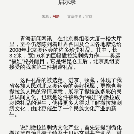
启示录
来源：
网络
文章作者：官群
青海新闻网讯 在北京奥组委大厦一楼大厅
里，至今仍然陈列着世界各国及全国各地赠送给
2008年北京奥运会的诸多珍贵礼品。其中，长
3.2米，宽1.6米的巨幅撒拉族刺绣力作――奥运
“福娃”格外醒目，它是继昆仑玉后，北京奥组委
接受的我省第二件捐赠礼品。
这件礼品的被选定、进京、收藏，体现了我
省各族人民对北京奥运会的美好祝愿，更饱含着
撒拉族人民的深情厚意，展示了撒拉族多彩的民
族民间文化。也就是这件被称为“福娃”的撒拉族
刺绣礼品的诞生，使得更多人得以了解撒拉族刺
绣文化，由此更催生了一个民族文化产业的新
生。
说到撒拉族刺绣文化产业，首先要提到循化
撒拉族自治县街子镇吾土贝那亥村共产党员、村