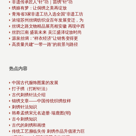
非遗传承匠人“针”功｜苗绣“针”功
绣娘有梦：让侗绣之美再绽放
青海省3家非遗工坊入选全国“非遗工坊
浓缩苏州丝绸纺织业百年发展变迁，为
丝绸之路文物精品展亮相安徽 再现中西
丝韵江南 盛装未来 吴江盛泽绽放时尚
源泉丝绸：“样衣经济”让销售变得更
高质量共建“一带一路”的前景与路径
热点内容
中国古代服饰图案的发展
打子绣（打籽针法）
古代刺绣针法介绍
锦绣文章——中国传统织绣纹样
刺绣针法知识
韩希孟绣宋元名迹册·瑞鹿图(明)
古今刺绣知识
古代的刺绣和画缋
传统工艺濒临失传 刺绣作品升值潜力巨