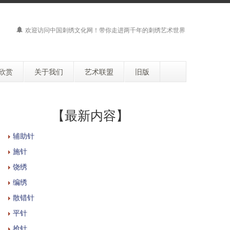
欢迎访问
中国刺绣文化网
！带你走进两千年的刺绣艺术世界
欣赏
关于我们
艺术联盟
旧版
【最新内容】
辅助针
施针
饶绣
编绣
散错针
平针
抢针