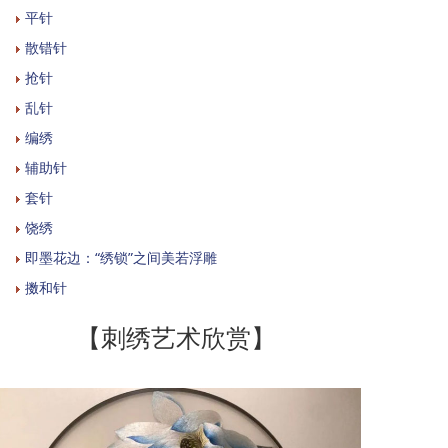
平针
散错针
抢针
乱针
编绣
辅助针
套针
饶绣
即墨花边：“绣锁”之间美若浮雕
擞和针
【刺绣艺术欣赏】