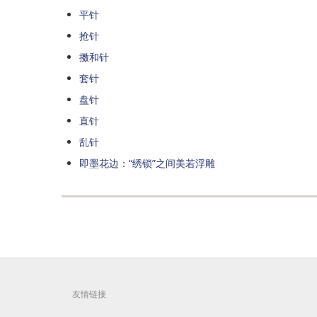
平针
抢针
擞和针
套针
盘针
直针
乱针
即墨花边：“绣锁”之间美若浮雕
友情链接