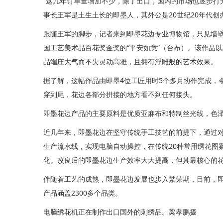
“这几年订单量增加不少，除了出口，国内的市场也逐步打
事长王军是土生土长的即墨人，其外公是20世纪20年代
跟随王军的脚步，记者来到即墨花边专业博物馆，只见墙
国工艺美术品百花奖金奖的“平安如意”（台布）。该作品
品端庄大气而不失灵动高雅，且拥有浮雕般的艺术效果。
据了解，这幅作品由即墨4位工匠用时5个多月协作完成，
穿到尾，花边各部分拼接的地方看不到任何接头。
即墨花边产品的主要原料是优质亚麻布和特制丝光线，色
近几年来，即墨花边在坚守传统手工技艺的前提下，通过
生产流水线，实现电脑自动操控，在传统20种常用绣花图
化。改良后的即墨花边生产效率大大提高，但其最核心的
伴随着工艺的成熟，即墨花边发展也步入繁荣期，目前，即
产品涵盖2300多个品类。
电脑绣花机正在制作出口国外的刺绣品。梁孝鹏摄