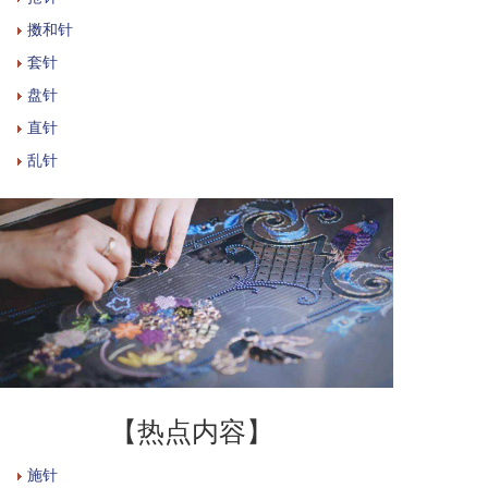
擞和针
套针
盘针
直针
乱针
【热点内容】
施针