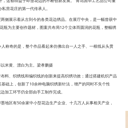
开，这都得益于即墨花边的不断创新发展。”青岛国华工艺品公司董
创办私营花庄的第一代传承人。
壁两侧展示着从古到今的各类花边绣品。在展厅中央，是一幅曾获中
以花瓶为主要创作题材，图案共布局12个立体而圆润的花瓶，整幅绣
令人称奇的是，整个作品看起来仿佛出自一人之手、一根线从头贯
泽以米黄、漂白为主。梁孝鹏摄
对布料、织绣线和编织线的创新来提高织绣功效；通过搭建机织产品
案基础上，创新了10余种电脑织绣新针法，增产的同时不失个性
花边加工环节仍全部由手工制作完成。
墨地区有50余家中小型花边生产企业、十几万人从事相关产业，