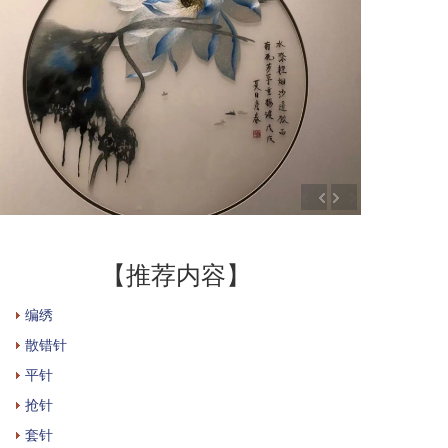
【推荐内容】
编绣
散错针
平针
抢针
套针