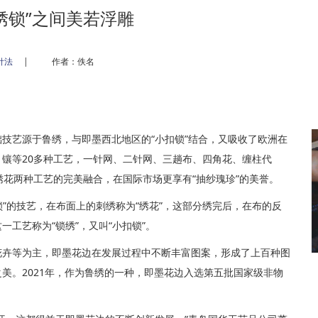
绣锁”之间美若浮雕
针法
|
作者：佚名
技艺源于鲁绣，与即墨西北地区的“小扣锁”结合，又吸收了欧洲在
镶等20多种工艺，一针网、二针网、三趟布、四角花、缠柱代
绣花两种工艺的完美融合，在国际市场更享有“抽纱瑰珍”的美誉。
锁”的技艺，在布面上的刺绣称为“绣花”，这部分绣完后，在布的反
工艺称为“锁绣”，又叫“小扣锁”。
花卉等为主，即墨花边在发展过程中不断丰富图案，形成了上百种图
美。2021年，作为鲁绣的一种，即墨花边入选第五批国家级非物