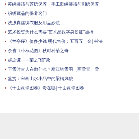
苏绣装裱与苏绣保养：手工刺绣装裱与刺绣保养
织绣藏品的保养窍门
洗涤真丝绸衣服及用品妙法
艺术投资为什么需要“艺术品数字身份证”加持
《兰亭序》值多少钱 明代售价：五百五十金|书法
余省《种秋花图》秋时种菊之奇
赵之谦——菊之“植”觉
下雪时古人在做什么？寒江钓雪图（画雪景、雪
鉴赏：宋画山水小品中的梁楷风貌
《十面灵璧图卷》贵在哪|十面灵璧图卷