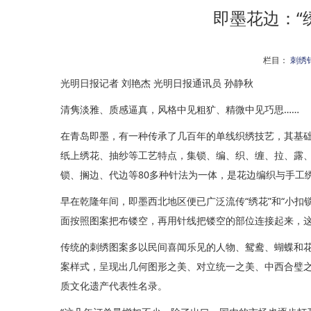
即墨花边：“
栏目：
刺绣
光明日报记者 刘艳杰 光明日报通讯员 孙静秋
清隽淡雅、质感逼真，风格中见粗犷、精微中见巧思……
在青岛即墨，有一种传承了几百年的单线织绣技艺，其基础
纸上绣花、抽纱等工艺特点，集锁、编、织、缠、拉、露、
锁、搁边、代边等80多种针法为一体，是花边编织与手工
早在乾隆年间，即墨西北地区便已广泛流传“绣花”和“小扣
面按照图案把布镂空，再用针线把镂空的部位连接起来，这一
传统的刺绣图案多以民间喜闻乐见的人物、鸳鸯、蝴蝶和
案样式，呈现出几何图形之美、对立统一之美、中西合璧之
质文化遗产代表性名录。