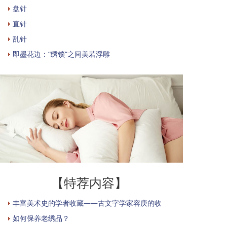
盘针
直针
乱针
即墨花边：“绣锁”之间美若浮雕
【特荐内容】
丰富美术史的学者收藏——古文字学家容庚的收
如何保养老绣品？