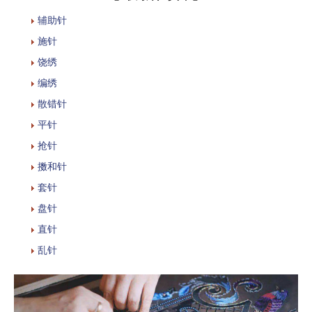
辅助针
施针
饶绣
编绣
散错针
平针
抢针
擞和针
套针
盘针
直针
乱针