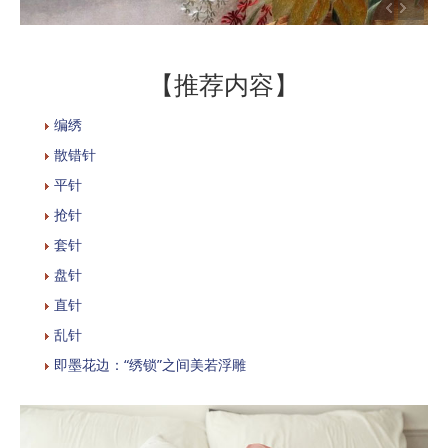
【推荐内容】
编绣
散错针
平针
抢针
套针
盘针
直针
乱针
即墨花边：“绣锁”之间美若浮雕