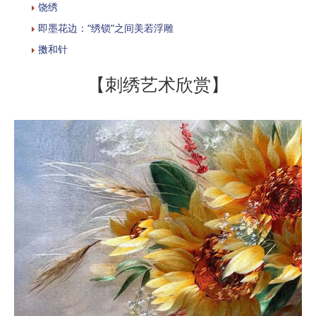
饶绣
即墨花边：“绣锁”之间美若浮雕
擞和针
【刺绣艺术欣赏】