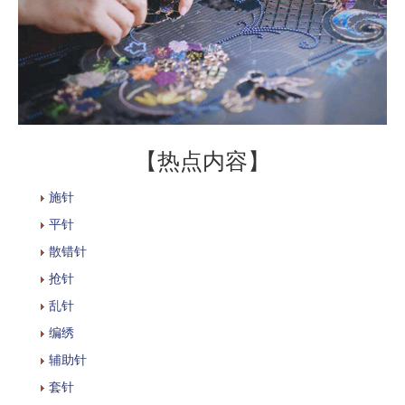
【热点内容】
施针
平针
散错针
抢针
乱针
编绣
辅助针
套针