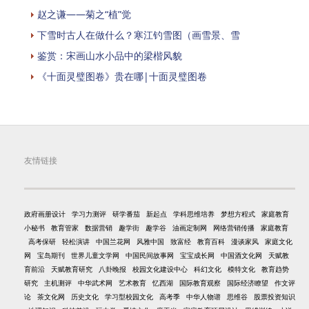
赵之谦——菊之“植”觉
下雪时古人在做什么？寒江钓雪图（画雪景、雪
鉴赏：宋画山水小品中的梁楷风貌
《十面灵璧图卷》贵在哪|十面灵璧图卷
友情链接
政府画册设计
学习力测评
研学番茄
新起点
学科思维培养
梦想方程式
家庭教育
小秘书
教育管家
数据营销
趣学街
趣学谷
油画定制网
网络营销传播
家庭教育
高考保研
轻松演讲
中国兰花网
风雅中国
致富经
教育百科
漫谈家风
家庭文化
网
宝岛期刊
世界儿童文学网
中国民间故事网
宝宝成长网
中国酒文化网
天赋教
育前沿
天赋教育研究
八卦晚报
校园文化建设中心
科幻文化
模特文化
教育趋势
研究
主机测评
中华武术网
艺术教育
忆西湖
国际教育观察
国际经济瞭望
作文评
论
茶文化网
历史文化
学习型校园文化
高考季
中华人物谱
思维谷
股票投资知识