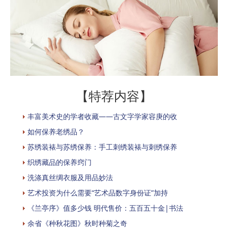
【特荐内容】
丰富美术史的学者收藏——古文字学家容庚的收
如何保养老绣品？
苏绣装裱与苏绣保养：手工刺绣装裱与刺绣保养
织绣藏品的保养窍门
洗涤真丝绸衣服及用品妙法
艺术投资为什么需要“艺术品数字身份证”加持
《兰亭序》值多少钱 明代售价：五百五十金|书法
余省《种秋花图》秋时种菊之奇