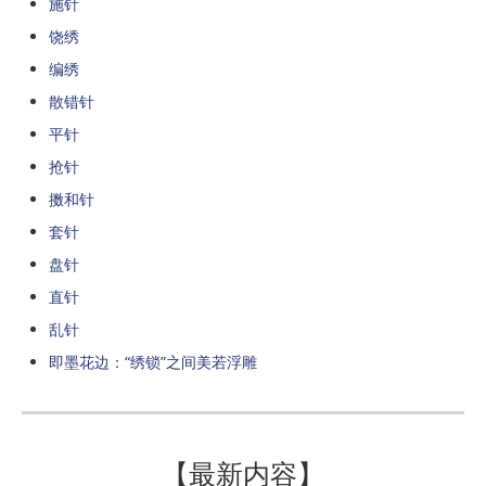
施针
饶绣
编绣
散错针
平针
抢针
擞和针
套针
盘针
直针
乱针
即墨花边：“绣锁”之间美若浮雕
【最新内容】