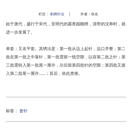
栏目：
刺绣针法
|
作者：佚名
始于唐代，盛行于宋代，至明代的露香园顾绣，清带的沈寿时，就
进一步发展了。
单套：又名
平套
。其绣法是：第一批从边上起针，边口齐整；第二
批在第一批之中落针，第一批需留一线空隙，以容第二批之针；第
三批需转入第一批尾一厘许，尔后留第四批针的空隙；第四批又接
入第二批尾一厘许……；其后，依此类推。
标签：
套针